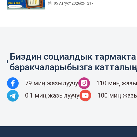
05 Август 2026
217
Биздин социалдык тармакт
баракчаларыбызга катталың
79 миң жазылуучу
110 миң жазы
0.1 миң жазылуучу
100 миң жаз