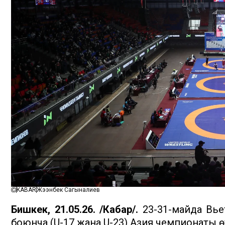
KABAR
Жээнбек Сагыналиев
Бишкек, 21.05.26. /Кабар/.
23-31-майда Вье
боюнча (U-17 жана U-23) Азия чемпионаты ө