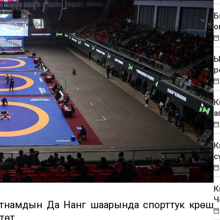
Б
о
Ы
р
К
а
К
с
К
Ч
тнамдын Да Нанг шаарында спорттук күрөш
төт.