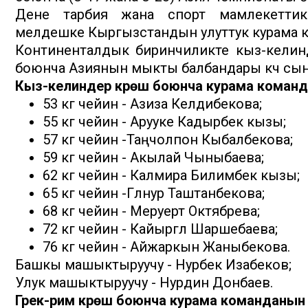
Дене тарбия жана спорт мамлекеттик 
мелдешке Кыргызстандын улуттук курама 
Континенталдык биринчиликте кыз-келиндер
боюнча Азиянын мыкты балбандары күч сын
Кыз-келиндер күрөшү боюнча курама коман
53 кг чейин - Азиза Келдибекова;
55 кг чейин - Арууке Кадырбек кызы;
57 кг чейин -Таңчолпон Кыбалбекова;
59 кг чейин - Акылай Чыныбаева;
62 кг чейин - Калмира Билимбек кызы;
65 кг чейин -Гүлнур Таштанбекова;
68 кг чейин - Меруерт Октябрева;
72 кг чейин - Кайыргүл Шаршебаева;
76 кг чейин - Айжаркын Жаныбекова.
Башкы машыктыруучу - Нурбек Изабеков;
Улук машыктыруучу - Нурдин Донбаев.
Грек-рим күрөшү боюнча курама команданын 