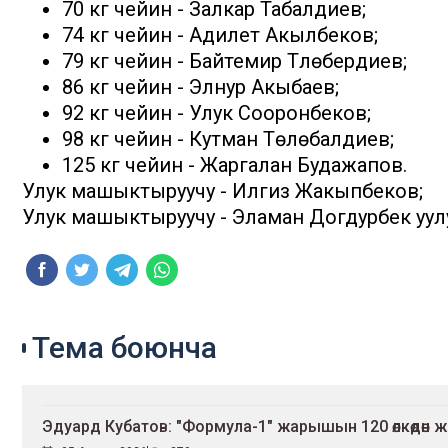
70 кг чейин - Залкар Табалдиев;
74 кг чейин - Адилет Акылбеков;
79 кг чейин - Байтемир Түлөбердиев;
86 кг чейин - Элнур Акыбаев;
92 кг чейин - Улук Сооронбеков;
98 кг чейин - Кутман Төлөбалдиев;
125 кг чейин - Жаргалан Будажапов.
Улук машыктыруучу - Илгиз Жакыпбеков;
Улук машыктыруучу - Эламан Догдурбек уул
Тема боюнча
Эдуард Кубатов: "Формула-1" жарышын 120 өлкөдөн ж