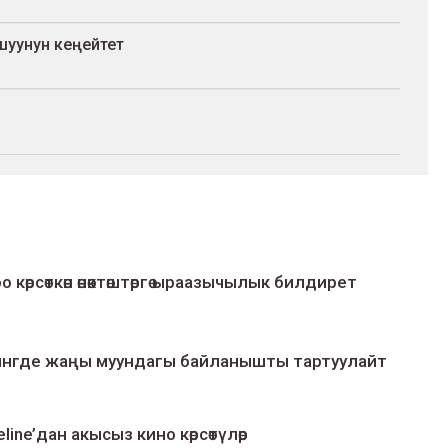
ташуунун кеңейтет
о көрсөткөн өнөктөштөргө ыраазычылык билдирет
умингде жаңы муундагы байланышты тартуулайт
line’дан акысыз кино көрсөтүлөр