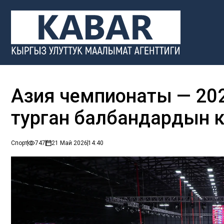
Азия чемпионаты — 20
турган балбандардын
Спорт
747
21 Май 2026
14:40