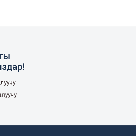
агы
ыздар!
луучу
ылуучу