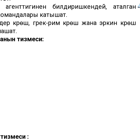
агенттигинен билдиришкендей, аталган
командалары катышат.
 күрөшү, грек-рим күрөшү жана эркин күрөш
ашат.
данын тизмеси:
тизмеси :