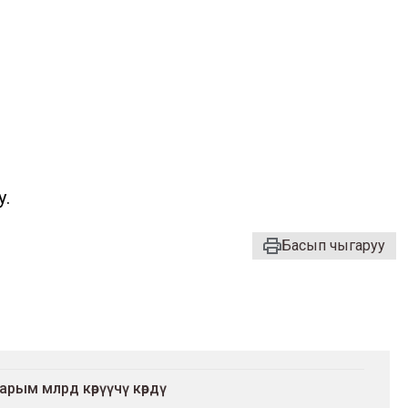
у.
Басып чыгаруу
арым млрд көрүүчү көрдү