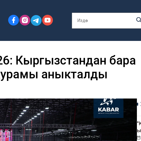
26: Кыргызстандан бара
 курамы аныкталды
"
ы