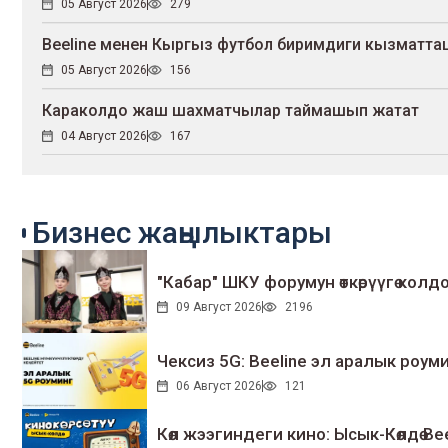
05 Август 2026
279
Beeline менен Кыргыз футбол биримдиги кызмат
05 Август 2026
156
Караколдо жаш шахматчылар таймашып жатат
04 Август 2026
167
Бизнес жаңылыктары
"Кабар" ШКУ форумун өткөрүүгө колдо
09 Август 2026
2196
Чексиз 5G: Beeline эл аралык ро
06 Август 2026
121
Көл жээгиндеги кино: Ысык-Көлдө Bee