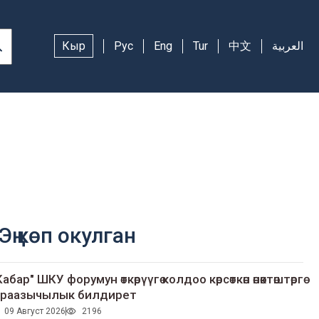
Кыр
Рус
Eng
Tur
中文
العربية
Эң көп окулган
Кабар" ШКУ форумун өткөрүүгө колдоо көрсөткөн өнөктөштөргө
раазычылык билдирет
09 Август 2026
2196