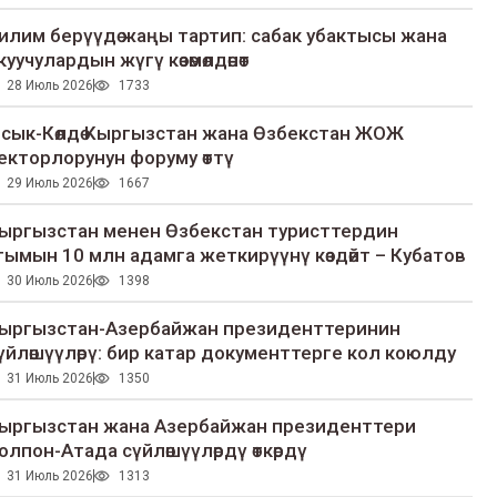
илим берүүдө жаңы тартип: сабак убактысы жана
куучулардын жүгү көзөмөлдөнөт
28 Июль 2026
1733
сык-Көлдө Кыргызстан жана Өзбекстан ЖОЖ
екторлорунун форуму өттү
29 Июль 2026
1667
ыргызстан менен Өзбекстан туристтердин
гымын 10 млн адамга жеткирүүнү көздөйт – Кубатов
30 Июль 2026
1398
ыргызстан-Азербайжан президенттеринин
үйлөшүүлөрү: бир катар документтерге кол коюлду
31 Июль 2026
1350
ыргызстан жана Азербайжан президенттери
олпон-Атада сүйлөшүүлөрдү өткөрдү
31 Июль 2026
1313