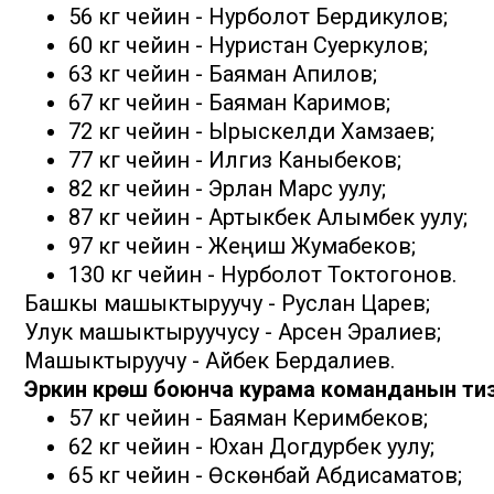
56 кг чейин - Нурболот Бердикулов;
60 кг чейин - Нуристан Суеркулов;
63 кг чейин - Баяман Апилов;
67 кг чейин - Баяман Каримов;
72 кг чейин - Ырыскелди Хамзаев;
77 кг чейин - Илгиз Каныбеков;
82 кг чейин - Эрлан Марс уулу;
87 кг чейин - Артыкбек Алымбек уулу;
97 кг чейин - Жеңиш Жумабеков;
130 кг чейин - Нурболот Токтогонов.
Башкы машыктыруучу - Руслан Царев;
Улук машыктыруучусу - Арсен Эралиев;
Машыктыруучу - Айбек Бердалиев.
Эркин күрөш боюнча курама команданын ти
57 кг чейин - Баяман Керимбеков;
62 кг чейин - Юхан Догдурбек уулу;
65 кг чейин - Өскөнбай Абдисаматов;