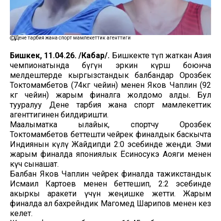
Дене тарбия жана спорт мамлекеттик агенттиги
Бишкек, 11.04.26. /Кабар/.
Бишкекте өтүп жаткан Азия
чемпионатында бүгүн эркин күрөш боюнча
мелдештерде кыргызстандык балбандар Орозбек
Токтомамбетов (74кг чейин) менен Яков Чаплин (92
кг чейин) жарым финалга жолдомо алды. Бул
тууралуу Дене тарбия жана спорт мамлекеттик
агенттигинен билдиришти.
Маалыматка ылайык, спортчу Орозбек
Токтомамбетов беттешти чейрек финалдык баскычта
Индиянын өкүлү Жайдипди 2:0 эсебинде жеңди. Эми
жарым финалда япониялык Ёсиносукэ Аояги менен
күч сынашат.
Балбан Яков Чаплин чейрек финалда тажикстандык
Исмаил Картоев менен беттешип, 2:2 эсебинде
акыркы аракети үчүн жеңишке жетти. Жарым
финалда ал бахрейндик Магомед Шарипов менен кез
келет.