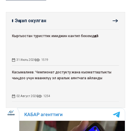
Эң көп окулган
Кыргызстан туристтик имиджин кантип бекемдөөдө?
31 Июль 2026
1519
Касымалиев: Чемпионат достукту жана кызматташтыкты
чыңдоо үчүн маанилүү эл аралык аянтчага айланды
02 Август 2026
1254