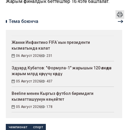
Жарым финалдык беттештер 16:45те башталат.
Тема боюнча
Жанни Инфантино FIFA`нын президенти
кызматында калат
06 Август 2026
231
Эдуард Кубатов: "Формула-1" жарышын 120 өлкөдөн
жарым млрд көрүүчү көрдү
05 Август 2026
437
Beeline менен Кыргыз футбол биримдиги
кызматташуунун кеңейтет
05 Август 2026
178
чемпионат
спорт