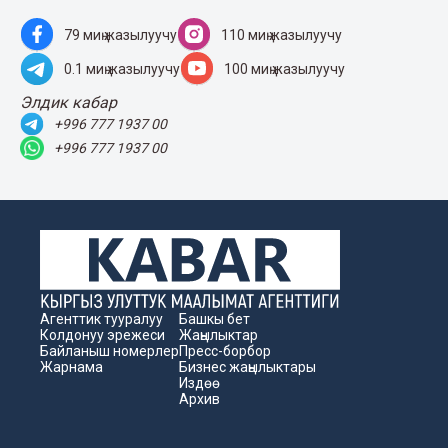
79 миң жазылуучу
110 миң жазылуучу
0.1 миң жазылуучу
100 миң жазылуучу
Элдик кабар
+996 777 1937 00
+996 777 1937 00
Агенттик тууралуу
Башкы бет
Колдонуу эрежеси
Жаңылыктар
Байланыш номерлер
Пресс-борбор
Жарнама
Бизнес жаңылыктары
Издөө
Архив