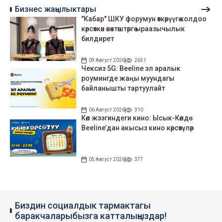
Бизнес жаңылыктары
"Кабар" ШКУ форумун өткөрүүгө колдоо
көрсөткөн өнөктөштөргө ыраазычылык
билдирет
09 Август 2026
2651
Чексиз 5G: Beeline эл аралык
роумингде жаңы муундагы
байланышты тартуулайт
06 Август 2026
310
Көл жээгиндеги кино: Ысык-Көлдө
Beeline’дан акысыз кино көрсөтүлөр
05 Август 2026
377
Биздин социалдык тармактагы
баракчаларыбызга катталыңыздар!