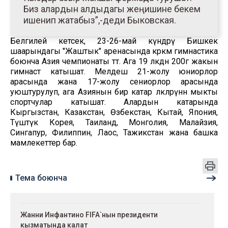
Биз алардын алдыдагы жеңишине бекем
ишенип жатабыз”,-деди Быковская.
Белгилей кетсек, 23-26-май күндөрү Бишкек
шаарындагы "Жаштык" аренасында көркөм гимнастика
боюнча Азия чемпионаты өтөт. Ага 19 өлкөдөн 200гө жакын
гимнаст катышат. Мелдеш 21-жолу юниорлор
арасында жана 17-жолу сениорлор арасында
уюштурулуп, ага Азиянын бир катар өлкөлөрүнөн мыкты
спортчулар катышат. Алардын катарында
Кыргызстан, Казакстан, Өзбекстан, Кытай, Япония,
Түштүк Корея, Таиланд, Монголия, Малайзия,
Сингапур, Филиппин, Лаос, Тажикстан жана башка
мамлекеттер бар.
Тема боюнча
Жанни Инфантино FIFA`нын президенти
кызматында калат