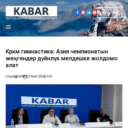
Кыр
Көркөм гимнастика: Азия чемпионатын
жеңгендер дүйнөлүк мелдешке жолдомо
алат
Спорт
659
22 Май 2026
14:00