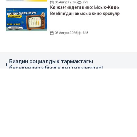
06 Август 2026
279
Көл жээгиндеги кино: Ысык-Көлдө
Beeline’дан акысыз кино көрсөтүлөр
05 Август 2026
348
Биздин социалдык тармактагы
баракчаларыбызга катталыңыздар!
79 миң жазылуучу
110 миң жазылуучу
0.1 миң жазылуучу
100 миң жазылуучу
Элдик кабар
+996 777 1937 00
+996 777 1937 00