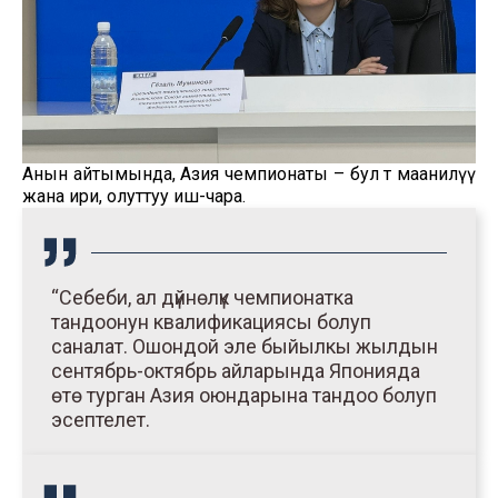
Анын айтымында, Азия чемпионаты – бул өтө маанилүү
жана ири, олуттуу иш-чара.
“Себеби, ал дүйнөлүк чемпионатка
тандоонун квалификациясы болуп
саналат. Ошондой эле быйылкы жылдын
сентябрь-октябрь айларында Японияда
өтө турган Азия оюндарына тандоо болуп
эсептелет.