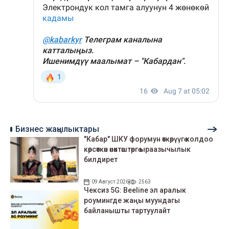
Бизнес жаңылыктары
"Кабар" ШКУ форумун өткөрүүгө колдоо
көрсөткөн өнөктөштөргө ыраазычылык
билдирет
09 Август 2026
2563
Чексиз 5G: Beeline эл аралык
роумингде жаңы муундагы
байланышты тартуулайт