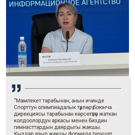
“Мамлекет тарабынан, анын ичинде
Спорттун олимпиадалык түрлөрү боюнча
дирекциясы тарабынан көрсөтүлүп жаткан
колдоолордун аркасы менен биздин
гимнасттардын даярдыгы жакшы.
Кыздар азыр жакшы формада турушат.