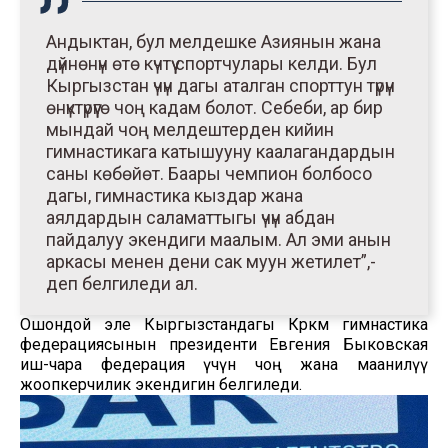
Андыктан, бул мелдешке Азиянын жана
дүйнөнүн өтө күчтүү спортчулары келди. Бул
Кыргызстан үчүн дагы аталган спорттун түрүн
өнүктүрүүгө чоң кадам болот. Себеби, ар бир
мындай чоң мелдештерден кийин
гимнастикага катышууну каалагандардын
саны көбөйөт. Баары чемпион болбосо
дагы, гимнастика кыздар жана
аялдардын саламаттыгы үчүн абдан
пайдалуу экендиги маалым. Ал эми анын
аркасы менен дени сак муун жетилет”,-
деп белгиледи ал.
Ошондой эле Кыргызстандагы Көркөм гимнастика
федерациясынын президенти Евгения Быковская
иш-чара федерация үчүн чоң жана маанилүү
жоопкерчилик экендигин белгиледи.