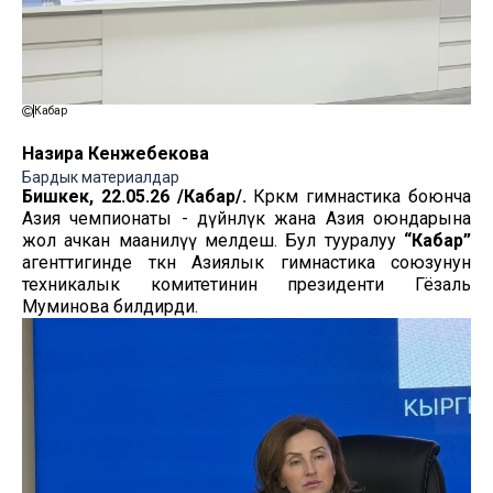
Кабар
Назира Кенжебекова
Бардык материалдар
Бишкек, 22.05.26 /Кабар/.
Көркөм гимнастика боюнча
Азия чемпионаты - дүйнөлүк жана Азия оюндарына
жол ачкан маанилүү мелдеш. Бул тууралуу
“Кабар”
агенттигинде өткөн Азиялык гимнастика союзунун
техникалык комитетинин президенти Гёзаль
Муминова билдирди.