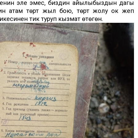
менин эле эмес, биздин айылыбыздын дагы
ин атам төрт жыл бою, төрт жолу ок жеп
икесинен тик туруп кызмат өтөгөн.