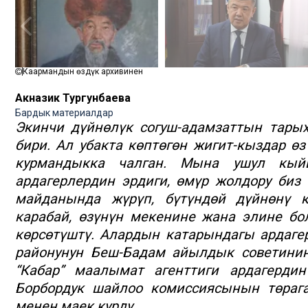
Каармандын өздүк архивинен
Акназик Тургунбаева
Бардык материалдар
Экинчи дүйнөлүк согуш-адамзаттын тары
бири. Ал убакта көптөгөн жигит-кыздар ө
курмандыкка чалган. Мына ушул кый
ардагерлердин эрдиги, өмүр жолдору биз 
майданында жүрүп, бүтүндөй дүйнөнү ка
карабай, өзүнүн мекенине жана элине бол
көрсөтүштү. Алардын катарындагы ардаге
районунун Беш-Бадам айылдык советинин 
“Кабар” маалымат агенттиги ардагердин
Борбордук шайлоо комиссиясынын төраг
менен маек курду.