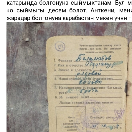
катарында болгонуна сыймыктанам. Бул 
чоң сыймыгы десем болот. Анткени, мен
жарадар болгонуна карабастан мекен үчүн т