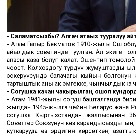
- Саламатсызбы? Алгач атаңыз тууралуу айт
-
Атам Гапыр Бекматов 1910-жылы Ош облу
айылдык советинде туулган. Ал экиге тол
апасы каза болуп калат. Ошентип томолой
чоңоет. Колхоздогу түрдүү жумуштарды ыл
эскерүүсүндө балачагы кыйын болгонун кө
тартыштык аны ак эмгекке, чынчылдыкка ч
- Согушка качан чакырылган, ошол күндөрдү
-
Атам 1941-жылы согуш башталганда бирин
жылдан 1945-жылга чейин Беларус жана Ри
согушка Кыргызстандан жалпысынан 36
Советтер Союзунун көз карандысыздыгын
куткарууда өз эрдигин көрсөткөн, азатты