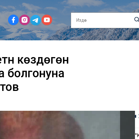
үнү көздөгөн
а болгонуна
тов
"