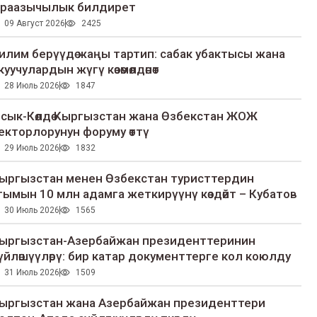
раазычылык билдирет
09 Август 2026
2425
илим берүүдө жаңы тартип: сабак убактысы жана
куучулардын жүгү көзөмөлдөнөт
28 Июль 2026
1847
сык-Көлдө Кыргызстан жана Өзбекстан ЖОЖ
екторлорунун форуму өттү
29 Июль 2026
1832
ыргызстан менен Өзбекстан туристтердин
гымын 10 млн адамга жеткирүүнү көздөйт – Кубатов
30 Июль 2026
1565
ыргызстан-Азербайжан президенттеринин
үйлөшүүлөрү: бир катар документтерге кол коюлду
31 Июль 2026
1509
ыргызстан жана Азербайжан президенттери