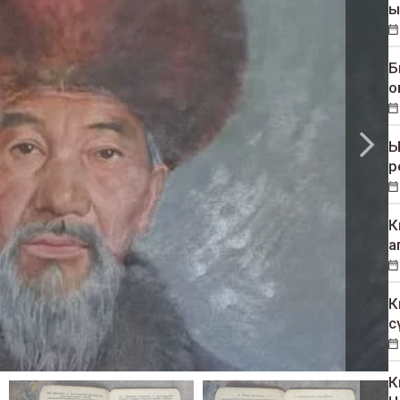
ы
Б
о
Ы
р
К
а
К
с
К