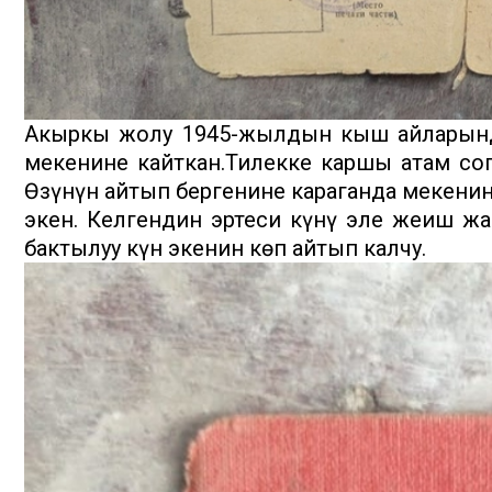
Акыркы жолу 1945-жылдын кыш айларында
мекенине кайткан.Тилекке каршы атам сог
Өзүнүн айтып бергенине караганда мекенин
экен. Келгендин эртеси күнү эле жеңиш ж
бактылуу күн экенин көп айтып калчу.