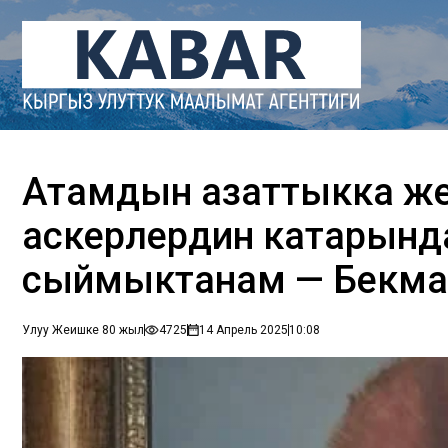
Атамдын азаттыкка жетү
аскерлердин катарынд
сыймыктанам — Бекма
Улуу Жеңишке 80 жыл
4725
14 Апрель 2025
10:08