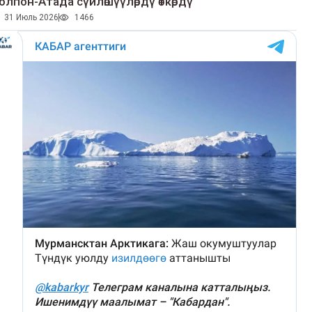
олпон-Атада сүйлөшүүлөрдү өткөрдү
31 Июль 2026
1466