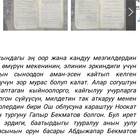
Ч
хындагы эң оор жана кандуу мезгилдердин
з өмүрүн мекенинин, элинин эркиндиги үчүн
ын сыноодон аман-эсен кайтып келген
үчүн зор мурас болуп калат. Алар согуштун
птаган кыйноолорго, кайгылуу учурларга
гон сүйүүсүн, милдетин так аткаруу менен
рлердин бири Ош облусуна караштуу Ноокат
тургуну Гапыр Бекматов болгон. Бул ирет
 эрдиги, баатырдыгы тууралуу анын уулу
асынын орун басары Абдыжапар Бекматов