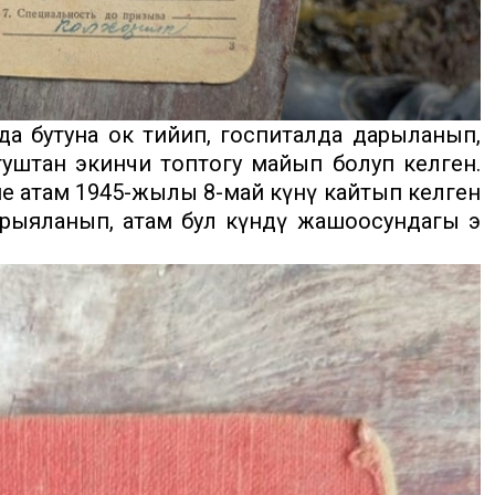
 бутуна ок тийип, госпиталда дарыланып,
уштан экинчи топтогу майып болуп келген.
е атам 1945-жылы 8-май күнү кайтып келген
арыяланып, атам бул күндү жашоосундагы эң