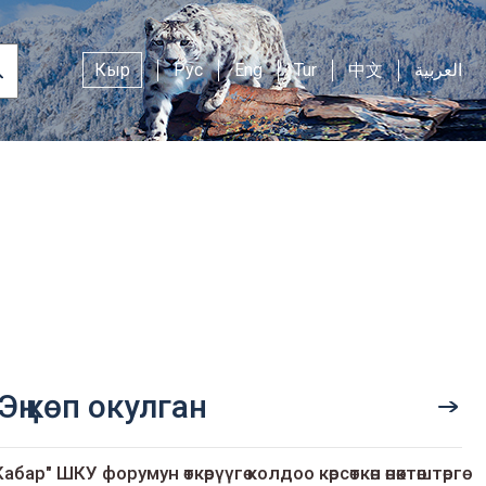
Кыр
Рус
Eng
Tur
中文
العربية
Эң көп окулган
Кабар" ШКУ форумун өткөрүүгө колдоо көрсөткөн өнөктөштөргө