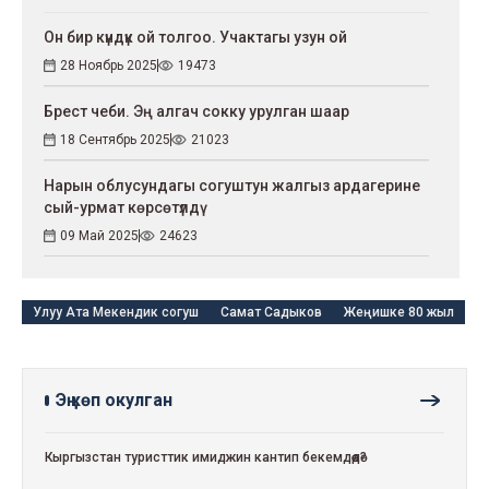
Он бир күндүк ой толгоо. Учактагы узун ой
28 Ноябрь 2025
19473
Брест чеби. Эң алгач сокку урулган шаар
18 Сентябрь 2025
21023
Нарын облусундагы согуштун жалгыз ардагерине
сый-урмат көрсөтүлдү
09 Май 2025
24623
Улуу Ата Мекендик согуш
Самат Садыков
Жеңишке 80 жыл
Эң көп окулган
Кыргызстан туристтик имиджин кантип бекемдөөдө?