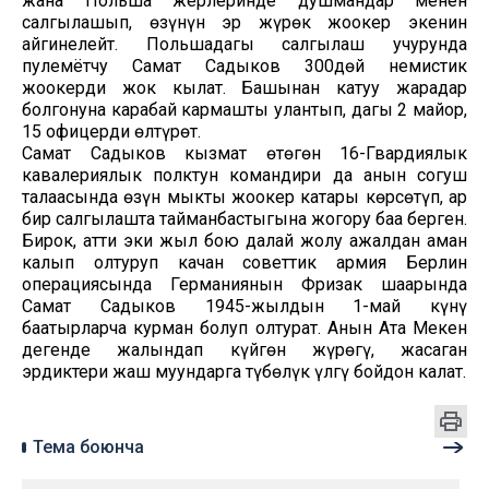
жана Польша жерлеринде душмандар менен
салгылашып, өзүнүн эр жүрөк жоокер экенин
айгинелейт. Польшадагы салгылаш учурунда
пулемётчу Самат Садыков 300дөй немистик
жоокерди жок кылат. Башынан катуу жарадар
болгонуна карабай кармашты улантып, дагы 2 майор,
15 офицерди өлтүрөт.
Самат Садыков кызмат өтөгөн 16-Гвардиялык
кавалериялык полктун командири да анын согуш
талаасында өзүн мыкты жоокер катары көрсөтүп, ар
бир салгылашта тайманбастыгына жогору баа берген.
Бирок, аттиң эки жыл бою далай жолу ажалдан аман
калып олтуруп качан советтик армия Берлин
операциясында Германиянын Фризак шаарында
Самат Садыков 1945-жылдын 1-май күнү
баатырларча курман болуп олтурат. Анын Ата Мекен
дегенде жалындап күйгөн жүрөгү, жасаган
эрдиктери жаш муундарга түбөлүк үлгү бойдон калат.
Тема боюнча