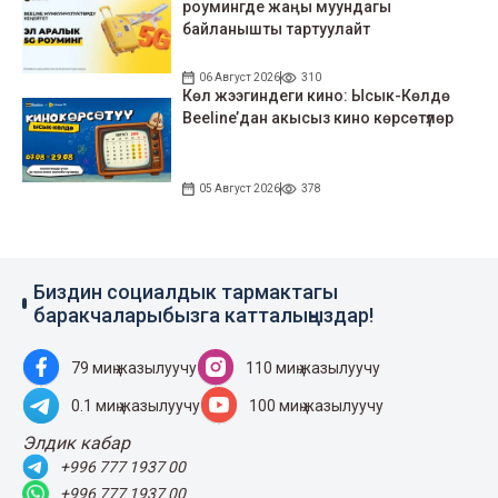
роумингде жаңы муундагы
байланышты тартуулайт
06 Август 2026
310
Көл жээгиндеги кино: Ысык-Көлдө
Beeline’дан акысыз кино көрсөтүлөр
05 Август 2026
378
Биздин социалдык тармактагы
баракчаларыбызга катталыңыздар!
79 миң жазылуучу
110 миң жазылуучу
0.1 миң жазылуучу
100 миң жазылуучу
Элдик кабар
+996 777 1937 00
+996 777 1937 00