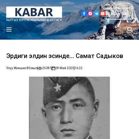
Кыр
Эрдиги элдин эсинде... Самат Садыков
Улуу Жеңишке 80 жыл
25381
09 Май 2025
16:22