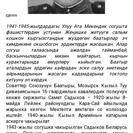
WWW
1941-1945-жылдардагы Улуу Ата Мекендик согушта
фашисттердин үстүнөн
Жеңишке жетүүгө салым
кошкон кыргызстандык жүздөгөн баатырлар эч
кимдикине окшобогон эрдиктерди жасашкан. Алар
согуш талаасында ажалдан тайманбай,
баскынчылардын мизин майтарып, кырчын
курактарында өмүрлөрү кыйылган. Баатыр
аталардын эрдигин кайрадан эске салуу ниетинде
айрымдарынын жасаган кадамдарына токтоло
кетүүнү эп көрдүк.
Советтер Союзунун Баатыры, Мозырск Кызыл Туу
дивизиясынын 16-гвардиялык кавалердик полкунун
кенже сержанты Самат Садыков – 1920-жылы 8-
майда Лейлек районундагы Кара-Сай айылында
жарыкка келген. Мектепти аяктаган соң колхоздо
иштейт. 1940-жылы Кызыл Армиянын катарына
аскерге чакырылат.
1943-жылы согушка чакырылган Садыков Беларусь