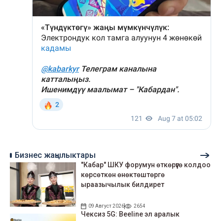
Бизнес жаңылыктары
"Кабар" ШКУ форумун өткөрүүгө колдоо
көрсөткөн өнөктөштөргө
ыраазычылык билдирет
09 Август 2026
2654
Чексиз 5G: Beeline эл аралык