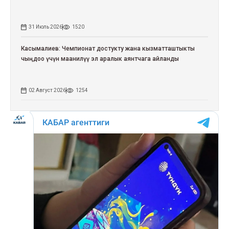
31 Июль 2026
1520
Касымалиев: Чемпионат достукту жана кызматташтыкты
чыңдоо үчүн маанилүү эл аралык аянтчага айланды
02 Август 2026
1254