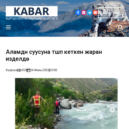
Кыр
Аламүдүн суусуна түшүп кеткен жаран
изделүүдө
Кырсык
550
24 Июнь 2026
20:00