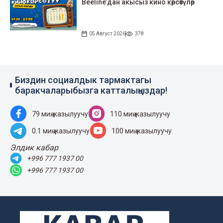
Beeline’дан акысыз кино көрсөтүлөр
05 Август 2026
378
Биздин социалдык тармактагы
баракчаларыбызга катталыңыздар!
79 миң жазылуучу
110 миң жазылуучу
0.1 миң жазылуучу
100 миң жазылуучу
Элдик кабар
+996 777 1937 00
+996 777 1937 00