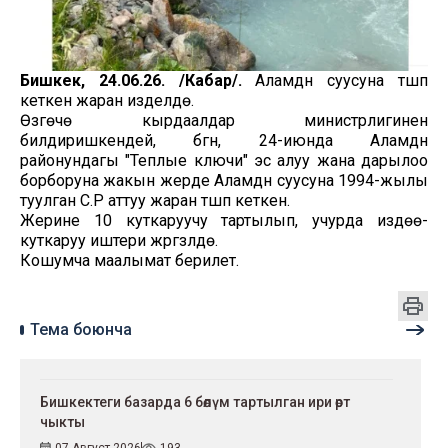
Бишкек, 24.06.26. /Кабар/.
Аламүдүн суусуна түшүп
кеткен жаран изделүүдө.
Өзгөчө кырдаалдар министрлигинен
билдиришкендей, бүгүн, 24-июнда Аламүдүн
районундагы "Теплые ключи" эс алуу жана дарылоо
борборуна жакын жерде Аламүдүн суусуна 1994-жылы
туулган С.Р аттуу жаран түшүп кеткен.
Жерине 10 куткаруучу тартылып, учурда издөө-
куткаруу иштери жүргүзүлүүдө.
Кошумча маалымат берилет.
Тема боюнча
Бишкектеги базарда 6 бөлүм тартылган ири өрт
чыкты
07 Август 2026
193