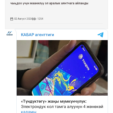
чыңдоо үчүн маанилүү эл аралык аянтчага айланды
02 Август 2026
1254