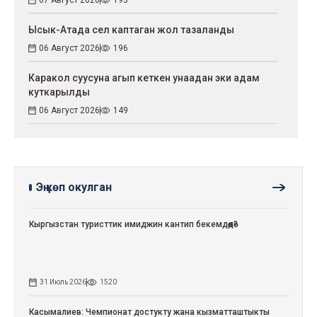
Ысык-Атада сел каптаган жол тазаланды
06 Август 2026
196
Каракол суусуна агып кеткен унаадан эки адам
куткарылды
06 Август 2026
149
Эң көп окулган
Кыргызстан туристтик имиджин кантип бекемдөөдө?
31 Июль 2026
1520
Касымалиев: Чемпионат достукту жана кызматташтыкты