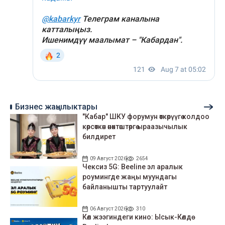
Бизнес жаңылыктары
"Кабар" ШКУ форумун өткөрүүгө колдоо
көрсөткөн өнөктөштөргө ыраазычылык
билдирет
09 Август 2026
2654
Чексиз 5G: Beeline эл аралык
роумингде жаңы муундагы
байланышты тартуулайт
06 Август 2026
310
Көл жээгиндеги кино: Ысык-Көлдө