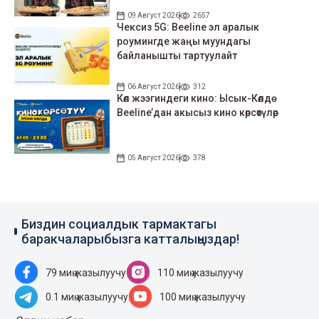
09 Август 2026
2657
Чексиз 5G: Beeline эл аралык
роумингде жаңы муундагы
байланышты тартуулайт
06 Август 2026
312
Көл жээгиндеги кино: Ысык-Көлдө
Beeline’дан акысыз кино көрсөтүлөр
05 Август 2026
378
Биздин социалдык тармактагы
баракчаларыбызга катталыңыздар!
79 миң жазылуучу
110 миң жазылуучу
0.1 миң жазылуучу
100 миң жазылуучу