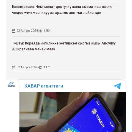
Касымалиев: Чемпионат достукту жана кызматташтыкты
чыңдоо үчүн маанилүү эл аралык аянтчага айланды
02 Август 2026
1254
Түштүк Кореяда ийгиликке жетишкен кыргыз кызы Айсулуу
Аширалиева менен маек
02 Август 2026
1171