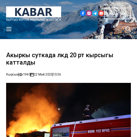
Кыр
Акыркы суткада өлкөдө 20 өрт кырсыгы
катталды
Кырсык
1940
22 Май 2025
10:36