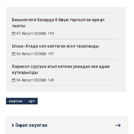
Бишкектеги базарда 6 бөлүм тартылган ири өрт
чыкты
07 Август 2026
193
Ысык-Атада сел каптаган жол тазаланды
06 Август 2026
197
Каракол суусуна агып кеткен унаадан эки адам
куткарылды
06 Август 2026
149
кырсык
өрт
Эң көп окулган