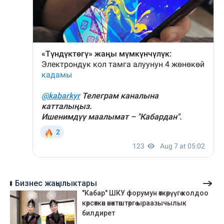
Бизнес жаңылыктары
"Кабар" ШКУ форумун өткөрүүгө колдоо
көрсөткөн өнөктөштөргө ыраазычылык
билдирет