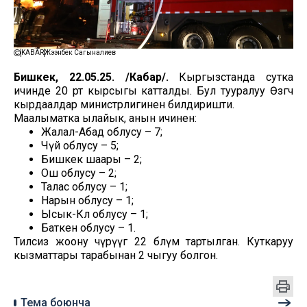
KABAR
Жээнбек Сагыналиев
Бишкек, 22.05.25. /Кабар/.
Кыргызстанда сутка
ичинде 20 өрт кырсыгы катталды. Бул тууралуу Өзгөчө
кырдаалдар министрлигинен билдиришти.
Маалыматка ылайык, анын ичинен:
Жалал-Абад облусу – 7;
Чүй облусу – 5;
Бишкек шаары – 2;
Ош облусу – 2;
Талас облусу – 1;
Нарын облусу – 1;
Ысык-Көл облусу – 1;
Баткен облусу – 1.
Тилсиз жоону өчүрүүгө 22 бөлүм тартылган. Куткаруу
кызматтары тарабынан 2 чыгуу болгон.
Тема боюнча