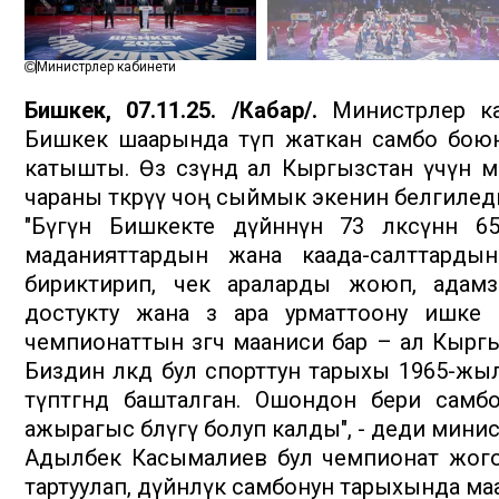
Министрлер кабинети
Бишкек, 07.11.25. /Кабар/.
Министрлер ка
Бишкек шаарында өтүп жаткан самбо бою
катышты. Өз сөзүндө ал Кыргызстан үчүн 
чараны өткөрүү чоң сыймык экенин белгилед
"Бүгүн Бишкекте дүйнөнүн 73 өлкөсүнөн 
маданияттардын жана каада-салттардын
бириктирип, чек араларды жоюп, адам
достукту жана өз ара урматтоону ишке
чемпионаттын өзгөчө мааниси бар – ал Кыр
Биздин өлкөдө бул спорттун тарыхы 1965-
түптөгөндө башталган. Ошондон бери са
ажырагыс бөлүгү болуп калды", - деди мин
Адылбек Касымалиев бул чемпионат жогор
тартуулап, дүйнөлүк самбонун тарыхында м