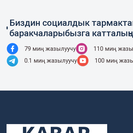
Биздин социалдык тармакт
баракчаларыбызга катталың
79 миң жазылуучу
110 миң жазы
0.1 миң жазылуучу
100 миң жаз