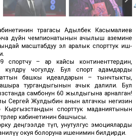
бинетинин төрагасы Адылбек Касымалиев
нча дүйнө чемпионатынын ачылыш аземине
мындай масштабдуу эл аралык спорттук иш-
и.
659 спортчу – ар кайсы континенттердин,
 өкүлдөрү чогулду. Бул спорт адамдарды
заттын башкы идеалдарын – тынчтыкты,
 ашыра тургандыгынын ачык далили. Бул
гызстанда самбонун 60 жылдыгына арналган!
жылы Сергей Жулдыбин анын алгачкы негизин
мбо Кыргызстандын спорттук маданиятынын
истрлер кабинетинин башчысы.
ку деңгээлде өтүп, унутулгус эмоцияларды
аанилүү окуя болоруна ишенимин билдирди.