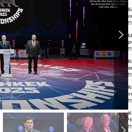
Б
о
Ы
р
К
а
К
с
К
Ч