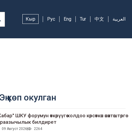
Кыр
Рус
Eng
Tur
中文
العربية
Эң көп окулган
Кабар" ШКУ форумун өткөрүүгө колдоо көрсөткөн өнөктөштөргө
раазычылык билдирет
09 Август 2026
2264