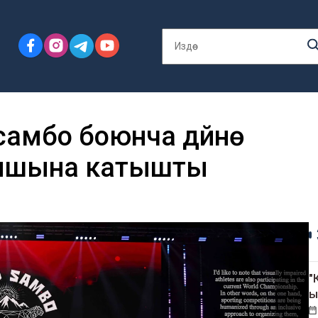
амбо боюнча дүйнө
ышына катышты
"
ы