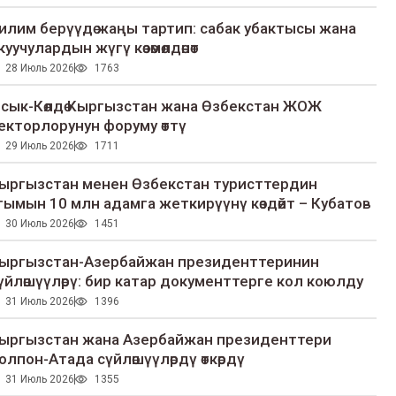
илим берүүдө жаңы тартип: сабак убактысы жана
куучулардын жүгү көзөмөлдөнөт
28 Июль 2026
1763
сык-Көлдө Кыргызстан жана Өзбекстан ЖОЖ
екторлорунун форуму өттү
29 Июль 2026
1711
ыргызстан менен Өзбекстан туристтердин
гымын 10 млн адамга жеткирүүнү көздөйт – Кубатов
30 Июль 2026
1451
ыргызстан-Азербайжан президенттеринин
үйлөшүүлөрү: бир катар документтерге кол коюлду
31 Июль 2026
1396
ыргызстан жана Азербайжан президенттери
олпон-Атада сүйлөшүүлөрдү өткөрдү
31 Июль 2026
1355