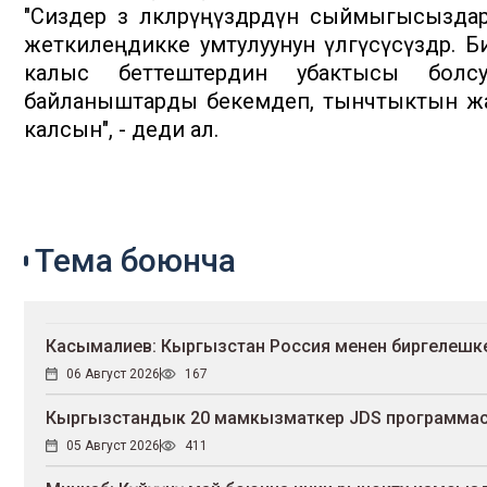
"Сиздер өз өлкөлөрүңүздөрдүн сыймыгысызда
жеткилеңдикке умтулуунун үлгүсүсүздөр. 
калыс беттештердин убактысы болс
байланыштарды бекемдеп, тынчтыктын жа
калсын", - деди ал.
Тема боюнча
Касымалиев: Кыргызстан Россия менен биргелешк
06 Август 2026
167
Кыргызстандык 20 мамкызматкер JDS программас
05 Август 2026
411