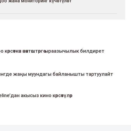
доо жана мониторинг күчөтүлөт
о көрсөткөн өнөктөштөргө ыраазычылык билдирет
умингде жаңы муундагы байланышты тартуулайт
line’дан акысыз кино көрсөтүлөр