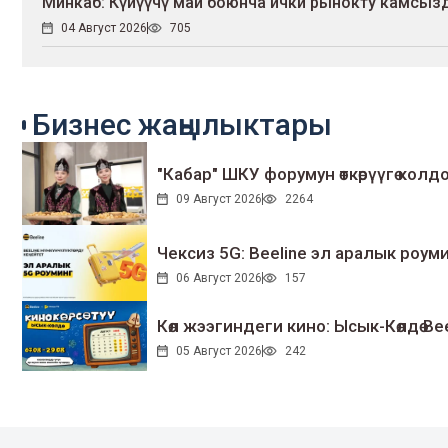
Минкаб: Күйүүчү май боюнча ички рынокту камсыз
04 Август 2026
705
Бизнес жаңылыктары
"Кабар" ШКУ форумун өткөрүүгө колдо
09 Август 2026
2264
Чексиз 5G: Beeline эл аралык ро
06 Август 2026
157
Көл жээгиндеги кино: Ысык-Көлдө Bee
05 Август 2026
242