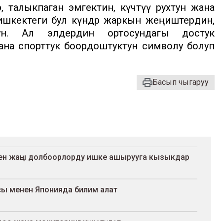
р, талыкпаган эмгектин, күчтүү рухтун жана
Бишкектеги бул күндөр жаркын жеңиштердин,
ун. Ал элдердин ортосундагы достук
на спорттук боордоштуктун символу болуп
Басып чыгаруу
ен жаңы долбоорлорду ишке ашырууга кызыкдар
ы менен Японияда билим алат