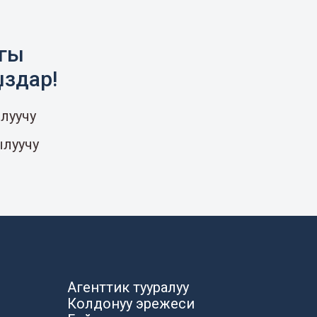
агы
ыздар!
луучу
ылуучу
Агенттик тууралуу
Колдонуу эрежеси