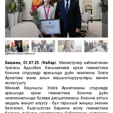
Министрлер кабинети
Бишкек, 01.07.25. /Кабар/.
Министрлер кабинетинин
төрагасы Адылбек Касымалиев көркөм гимнастика
боюнча өспүрүмдөр арасында дүйнө чемпиону Злата
Аркатова жана анын машыктыруучулары менен
жолугушту.
Минкаб башчысы Злата Аркатованы өспүрүмдөр
арасында көркөм гимнастика боюнча дүйнө
чемпионатында булава дисциплинасы боюнча алтын
медаль жеңип алуусу - бул тарыхый жеңиш экенин
белгилеп, Кыргызстан биринчи жолу гимнастика