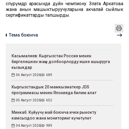
өспүрүмдөр арасында дүйнө чемпиону Злата Аркатова
жана анын машыктыруучуларына акчалай сыйлык
сертификаттарды тапшырды.
Тема боюнча
Касымалиев: Кыргызстан Россия менен
биргелешкен жаңы долбоорлорду ишке ашырууга
кызыкдар
06 Август 2026
689
Кыргызстандык 20 мамкызматкер JDS
программасы менен Японияда билим алат
05 Август 2026
652
Минкаб: Күйүүчү май боюнча ички рынокту
камсыздоо жана мониторинг күчөтүлөт
04 Август 2026
989