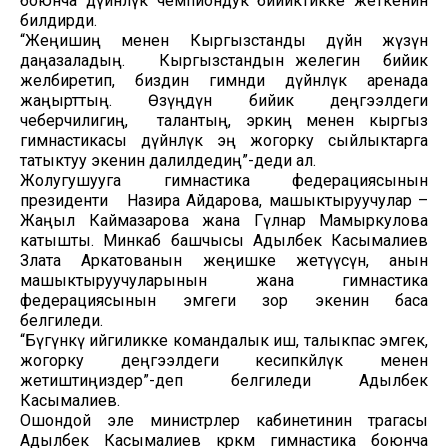
боюнча дүйнөлүк чемпиондук бийиктикке жеткенин
билдирди.
“Жеңишиң менен Кыргызстанды дүйнө жүзүнө
даңазаладың. Кыргызстандын желегин бийик
желбиретип, биздин гимнди дүйнөлүк аренада
жаңырттың. Өзүңдүн бийик деңгээлдеги
чеберчилигиң, талантың, эркиң менен кыргыз
гимнастикасы дүйнөлүк эң жогорку сыйлыктарга
татыктуу экенин далилдедиң”-деди ал.
Жолугушууга гимнастика федерациясынын
президенти Назира Айдарова, машыктыруучулар –
Жаңыл Каймазарова жана Гүлнар Мамыркулова
катышты. Минкаб башчысы Адылбек Касымалиев
Злата Аркатованын жеңишке жетүүсүнө, анын
машыктыруучуларынын жана гимнастика
федерациясынын эмгеги зор экенин баса
белгиледи.
“Бүгүнкү ийгиликке командалык иш, талыкпас эмгек,
жогорку деңгээлдеги кесипкөйлүк менен
жетиштиңиздер”-деп белгиледи Адылбек
Касымалиев.
Ошондой эле министрлер кабинетинин төрагасы
Адылбек Касымалиев көркөм гимнастика боюнча