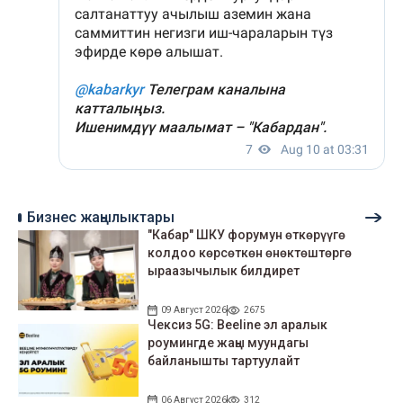
Бизнес жаңылыктары
"Кабар" ШКУ форумун өткөрүүгө
колдоо көрсөткөн өнөктөштөргө
ыраазычылык билдирет
09 Август 2026
2675
Чексиз 5G: Beeline эл аралык
роумингде жаңы муундагы
байланышты тартуулайт
06 Август 2026
312