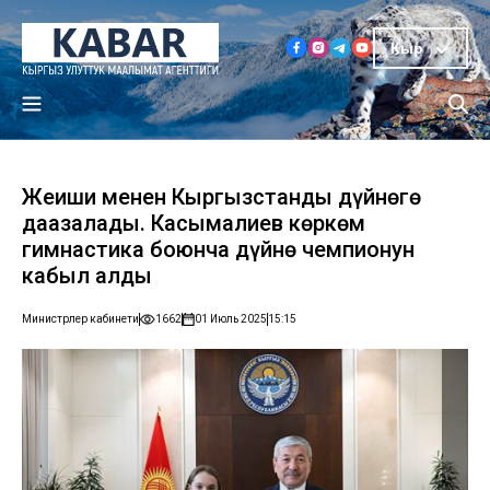
Кыр
Жеңиши менен Кыргызстанды дүйнөгө
даңазалады. Касымалиев көркөм
гимнастика боюнча дүйнө чемпионун
кабыл алды
Министрлер кабинети
1662
01 Июль 2025
15:15