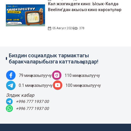
Көл жээгиндеги кино: Ысык-Көлдө
Beeline’дан акысыз кино көрсөтүлөр
05 Август 2026
378
Биздин социалдык тармактагы
баракчаларыбызга катталыңыздар!
79 миң жазылуучу
110 миң жазылуучу
0.1 миң жазылуучу
100 миң жазылуучу
Элдик кабар
+996 777 1937 00
+996 777 1937 00