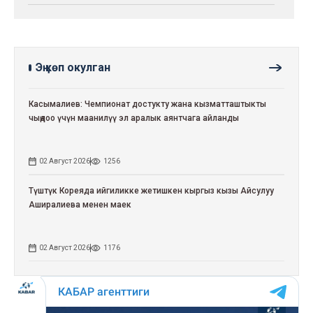
Эң көп окулган
Касымалиев: Чемпионат достукту жана кызматташтыкты
чыңдоо үчүн маанилүү эл аралык аянтчага айланды
02 Август 2026
1256
Түштүк Кореяда ийгиликке жетишкен кыргыз кызы Айсулуу
Аширалиева менен маек
02 Август 2026
1176