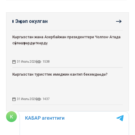
Эң көп окулган
Кыргызстан жана Азербайжан президенттери Чолпон-Атада
сүйлөшүүлөрдү өткөрдү
31 Июль 2026
1538
Кыргызстан туристтик имиджин кантип бекемдөөдө?
31 Июль 2026
1437