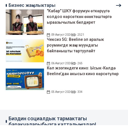
Бизнес жаңылыктары
"Кабар" ШКУ форумун өткөрүүгө
колдоо көрсөткөн өнөктөштөргө
ыраазычылык билдирет
09 Август 2026
2521
Чексиз 5G: Beeline эл аралык
роумингде жаңы муундагы
байланышты тартуулайт
06 Август 2026
265
Көл жээгиндеги кино: Ысык-Көлдө
Beeline’дан акысыз кино көрсөтүлөр
05 Август 2026
334
Биздин социалдык тармактагы
баракчаларыбызга катталыңыздар!