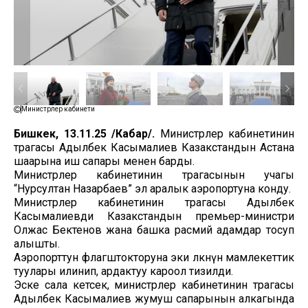
Министрлер кабинети
Бишкек, 13.11.25 /Кабар/.
Министрлер кабинетинин
төрагасы Адылбек Касымалиев Казакстандын Астана
шаарына иш сапары менен барды.
Министрлер кабинетинин төрагасынын учагы
“Нурсултан Назарбаев” эл аралык аэропортуна конду.
Министрлер кабинетинин төрагасы Адылбек
Касымалиевди Казакстандын премьер-министри
Олжас Бектенов жана башка расмий адамдар тосуп
алышты.
Аэропорттун флагштокторуна эки өлкөнүн мамлекеттик
туулары илинип, ардактуу кароол тизилди.
Эске сала кетсек, министрлер кабинетинин төрагасы
Адылбек Касымалиев жумуш сапарынын алкагында