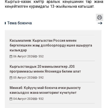
Кыргыз-казак өкмөттөр аралык кеңешинин тар жана
кеңейтилген курамдагы 13-жыйынына катышат.
Тема боюнча
Касымалиев: Кыргызстан Россия менен
биргелешкен жаңы долбоорлорду ишке ашырууга
кызыкдар
06 Август 2026
552
Кыргызстандык 20 мамкызматкер JDS
программасы менен Японияда билим алат
05 Август 2026
592
Минкаб: Күйүүчү май боюнча ички рынокту
камсыздоо жана мониторинг күчөтүлөт
04 Август 2026
932