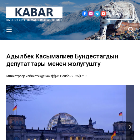
Кыр
Адылбек Касымалиев Бундестагдын
депутаттары менен жолугушту
Министрлер кабинети
2449
28 Ноябрь 2025
17:15