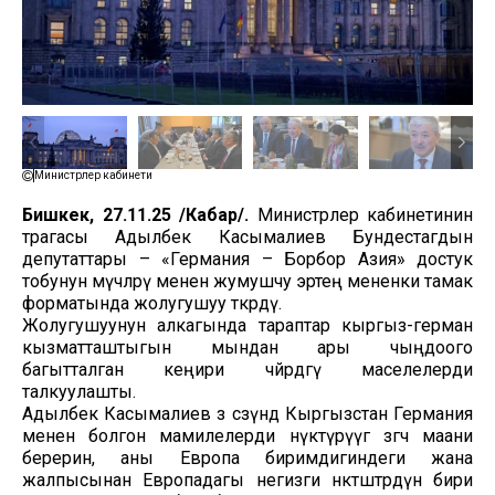
Министрлер кабинети
Бишкек, 27.11.25 /Кабар/.
Министрлер кабинетинин
төрагасы Адылбек Касымалиев Бундестагдын
депутаттары – «Германия – Борбор Азия» достук
тобунун мүчөлөрү менен жумушчу эртең мененки тамак
форматында жолугушуу өткөрдү.
Жолугушуунун алкагында тараптар кыргыз-герман
кызматташтыгын мындан ары чыңдоого
багытталган кеңири чөйрөдөгү маселелерди
талкуулашты.
Адылбек Касымалиев өз сөзүндө Кыргызстан Германия
менен болгон мамилелерди өнүктүрүүгө өзгөчө маани
берерин, аны Европа биримдигиндеги жана
жалпысынан Европадагы негизги өнөктөштөрдүн бири