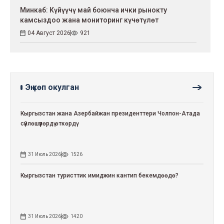
Минкаб: Күйүүчү май боюнча ички рынокту
камсыздоо жана мониторинг күчөтүлөт
04 Август 2026
921
Эң көп окулган
Кыргызстан жана Азербайжан президенттери Чолпон-Атада
сүйлөшүүлөрдү өткөрдү
31 Июль 2026
1526
Кыргызстан туристтик имиджин кантип бекемдөөдө?
31 Июль 2026
1420