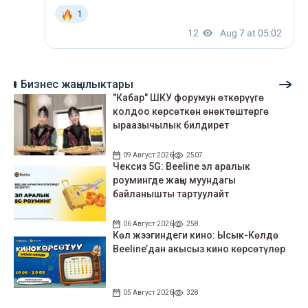
Бизнес жаңылыктары
"Кабар" ШКУ форумун өткөрүүгө
колдоо көрсөткөн өнөктөштөргө
ыраазычылык билдирет
09 Август 2026
2507
Чексиз 5G: Beeline эл аралык
роумингде жаңы муундагы
байланышты тартуулайт
06 Август 2026
258
Көл жээгиндеги кино: Ысык-Көлдө
Beeline’дан акысыз кино көрсөтүлөр
05 Август 2026
328