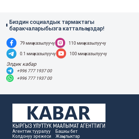
Биздин социалдык тармактагы
баракчаларыбызга катталыңыздар!
79 миң жазылуучу
110 миң жазылуучу
0.1 миң жазылуучу
100 миң жазылуучу
Элдик кабар
+996 777 1937 00
+996 777 1937 00
Агенттик тууралуу
Башкы бет
Колдонуу эрежеси
Жаңылыктар