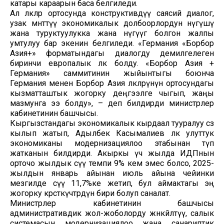
катары караарын баса белгиледи.
Ал өлкөлөр ортосунда конструктивдүү саясий диалог,
узак мөөнөттүү экономикалык долбоорлордун өнүгүшү
жана туруктуулукка жана өнүгүүгө болгон жалпы
умтулуу бар экенин белгиледи. «Германия «Борбор
Азия+» форматындагы диалогду демилгелеген
биринчи европалык өлкө болду. «Борбор Азия +
Германия» саммитинин жыйынтыгы боюнча
Германия менен Борбор Азия өлкөлөрүнүн ортосундагы
кызматташтык жогорку деңгээлге чыгып, жаңы
мазмунга ээ болду», – деп билдирди министрлер
кабинетинин башчысы.
Кыргызстандагы экономикалык кырдаал тууралуу сөз
кылып жатып, Адылбек Касымалиев өлкө улуттук
экономиканы модернизациялоо этабынан өтүп
жатканын билдирди. Акыркы үч жылда ИДПнын
орточо жылдык өсүү темпи 9% кем эмес болсо, 2025-
жылдын январь айынан июль айына чейинки
мезгилде өсүү 11,7%ке жетип, бул аймактагы эң
жогорку көрсөткүчтөрдүн бири болуп саналат.
Министрлер кабинетинин башчысы
административдик жол-жоболорду жөнөкөйлөтүү, салык
системасын модернизациялоо жана санариптик