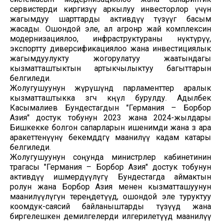
сервистерди киргизүү аркылуу инвесторлор үчүн
жагымдуу шарттарды активдүү түзүүгө басым
жасады. Ошондой эле, ал агроөнөр жай комплексин
модернизациялоо, инфраструктураны өнүктүрүү,
экспортту диверсификациялоо жана инвестициялык
жагымдуулукту жогорулатуу жаатындагы
кызматташтыктын артыкчылыктуу багыттарын
белгиледи.
Жолугушуунун жүрүшүндө парламенттер аралык
кызматташтыкка өзгөчө көңүл бурулду. Адылбек
Касымалиев Бундестагдын "Германия – Борбор
Азия" достук тобунун 2023 жана 2024-жылдары
Бишкекке болгон сапарларын ишенимди жана өз ара
аракеттенүүнү бекемдөөдөгү маанилүү кадам катары
белгиледи.
Жолугушуунун соңунда министрлер кабинетинин
төрагасы "Германия – Борбор Азия" достук тобунун
активдүү ишмердүүлүгү Бундестагда аймактын
ролун жана Борбор Азия менен кызматташуунун
маанилүүлүгүн тереңдетүүдө, ошондой эле туруктуу
коомдук-саясий байланыштарды түзүүдө жана
биргелешкен демилгелерди илгерилетүүдө маанилүү