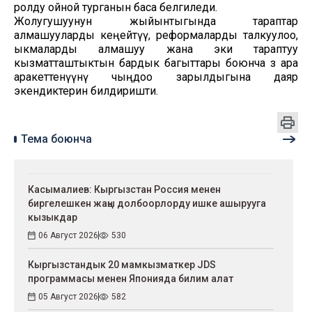
ролду ойной турганын баса белгиледи.
Жолугушуунун жыйынтыгында тараптар
алмашууларды кеңейтүү, реформаларды талкуулоо,
ыкмаларды алмашуу жана эки тараптуу
кызматташтыктын бардык багыттары боюнча өз ара
аракеттенүүнү чыңдоо зарылдыгына даяр
экендиктерин билдиришти.
Тема боюнча
Касымалиев: Кыргызстан Россия менен
биргелешкен жаңы долбоорлорду ишке ашырууга
кызыкдар
06 Август 2026
530
Кыргызстандык 20 мамкызматкер JDS
программасы менен Японияда билим алат
05 Август 2026
582