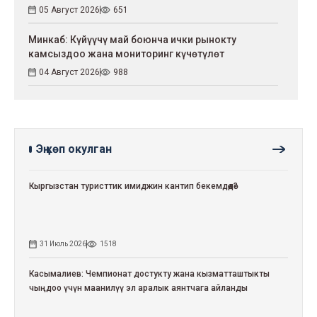
05 Август 2026
651
Минкаб: Күйүүчү май боюнча ички рынокту
камсыздоо жана мониторинг күчөтүлөт
04 Август 2026
988
Эң көп окулган
Кыргызстан туристтик имиджин кантип бекемдөөдө?
31 Июль 2026
1518
Касымалиев: Чемпионат достукту жана кызматташтыкты
чыңдоо үчүн маанилүү эл аралык аянтчага айланды