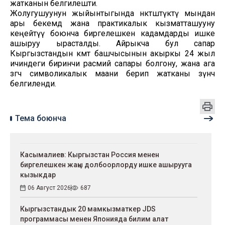
жатканын белгилешти.
Жолугушуунун жыйынтыгында өнөктөштүктү мындан
ары бекемдөө жана практикалык кызматташууну
кеңейтүү боюнча биргелешкен кадамдарды ишке
ашыруу ырасталды. Айрыкча бул сапар
Кыргызстандын өкмөт башчысынын акыркы 24 жыл
ичиндеги биринчи расмий сапары болгону, жана ага
өзгөчө символикалык маани берип жатканы өзүнчө
белгиленди.
Тема боюнча
Касымалиев: Кыргызстан Россия менен
биргелешкен жаңы долбоорлорду ишке ашырууга
кызыкдар
06 Август 2026
687
Кыргызстандык 20 мамкызматкер JDS
программасы менен Японияда билим алат