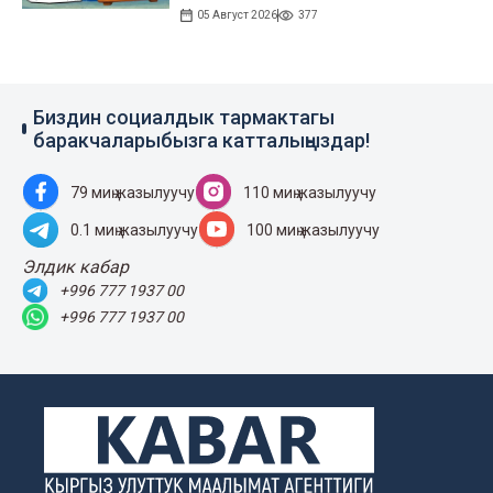
05 Август 2026
377
Биздин социалдык тармактагы
баракчаларыбызга катталыңыздар!
79 миң жазылуучу
110 миң жазылуучу
0.1 миң жазылуучу
100 миң жазылуучу
Элдик кабар
+996 777 1937 00
+996 777 1937 00