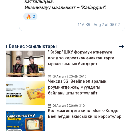
Бизнес жаңылыктары
"Кабар" ШКУ форумун өткөрүүгө
колдоо көрсөткөн өнөктөштөргө
ыраазычылык билдирет
09 Август 2026
2646
Чексиз 5G: Beeline эл аралык
роумингде жаңы муундагы
байланышты тартуулайт
06 Август 2026
310
Көл жээгиндеги кино: Ысык-Көлдө
Beeline’дан акысыз кино көрсөтүлөр