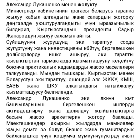
Александр Лукашенко менен жолукту.
Министрлер кабинетинин төрагасы беларусь тарапка
жылуу кабыл алгандыгы жана сапардын жогорку
деңгээлде уюштурулгандыгы үчүн ыраазычылык
билдирип, Кыргызстандын президенти Садыр
Жапаровдун жылуу саламын айтты.
Сүйлөшүүнүн жүрүшүндө эки тараптуу соода
жүгүртүүнү жана инвестицияны көбөйтүү, биргелешкен
долбоорлорду ишке ашыруу, эки тарапты
кызыктырган тармактарда кызматташууну кеңейтүү
боюнча практикалык кадамдарды жасоо маселелери
талкууланды. Мындан тышкары, Кыргызстан менен
Беларустун эки тараптуу, ошондой эле ЖККУ, КМШ,
ЕАЭБ жана ШКУ алкагындагы натыйжалуу
кызматташуусу белгиленди.
Александр Лукашенко эки өлкөнүн өкмөт
башчыларынын биргелешкен иштерди
активдештирүү жана далилдүү жыйынтыктарга
басым жасоо аракеттерин жогору баалады.
Маектешкендер акыркы жылдарда мамилелер
жаңы демге ээ болуп, бизнес жана гуманитардык
байланыштар үчүн кошумча мүмкүнчүлүктөрдү ачып