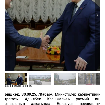
Министрлер кабинети
Бишкек, 30.09.25. /Кабар/.
Министрлер кабинетинин
төрагасы Адылбек Касымалиев расмий иш
сапарынын алкагында Беларусь президенти