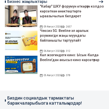
Бизнес жаңылыктары
"Кабар" ШКУ форумун өткөрүүгө колдоо
көрсөткөн өнөктөштөргө
ыраазычылык билдирет
09 Август 2026
2657
Чексиз 5G: Beeline эл аралык
роумингде жаңы муундагы
байланышты тартуулайт
06 Август 2026
312
Көл жээгиндеги кино: Ысык-Көлдө
Beeline’дан акысыз кино көрсөтүлөр
05 Август 2026
378
Биздин социалдык тармактагы
баракчаларыбызга катталыңыздар!