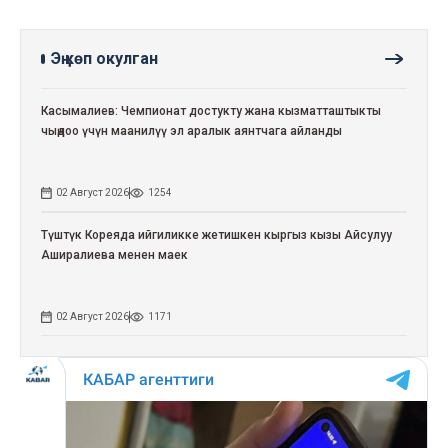
Эң көп окулган
Касымалиев: Чемпионат достукту жана кызматташтыкты
чыңдоо үчүн маанилүү эл аралык аянтчага айланды
02 Август 2026
1254
Түштүк Кореяда ийгиликке жетишкен кыргыз кызы Айсулуу
Аширалиева менен маек
02 Август 2026
1171