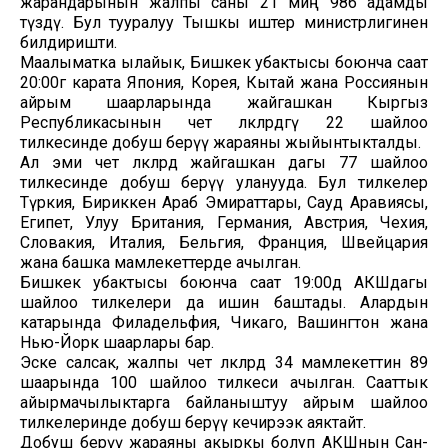
жарандарынын жалпы саны 21 миң 986 адамды
түздү. Бул тууралуу Тышкы иштер министрлигинен
билдиришти.
Маалыматка ылайык, Бишкек убактысы боюнча саат
20:00гө карата Япония, Корея, Кытай жана Россиянын
айрым шаарларында жайгашкан Кыргыз
Республикасынын чет өлкөлөрдөгү 22 шайлоо
тилкесинде добуш берүү жараяны жыйынтыкталды.
Ал эми чет өлкөлөрдө жайгашкан дагы 77 шайлоо
тилкесинде добуш берүү уланууда. Бул тилкелер
Түркия, Бириккен Араб Эмираттары, Сауд Аравиясы,
Египет, Улуу Британия, Германия, Австрия, Чехия,
Словакия, Италия, Бельгия, Франция, Швейцария
жана башка мамлекеттерде ачылган.
Бишкек убактысы боюнча саат 19:00дө АКШдагы
шайлоо тилкелери да ишин баштады. Алардын
катарында Филадельфия, Чикаго, Вашингтон жана
Нью-Йорк шаарлары бар.
Эске салсак, жалпы чет өлкөлөрдө 34 мамлекеттин 89
шаарында 100 шайлоо тилкеси ачылган. Сааттык
айырмачылыктарга байланыштуу айрым шайлоо
тилкелеринде добуш берүү кечирээк аяктайт.
Добуш берүү жараяны акыркы болуп АКШнын Сан-