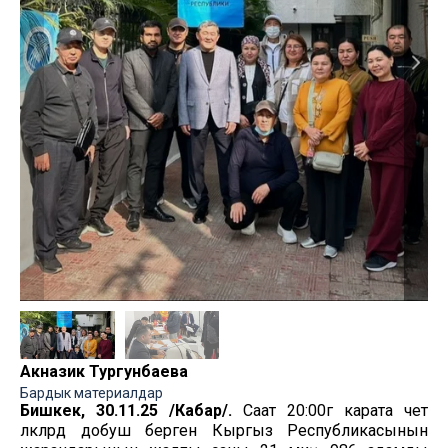
Акназик Тургунбаева
Бардык материалдар
Бишкек, 30.11.25 /Кабар/.
Саат 20:00гө карата чет
өлкөлөрдө добуш берген Кыргыз Республикасынын