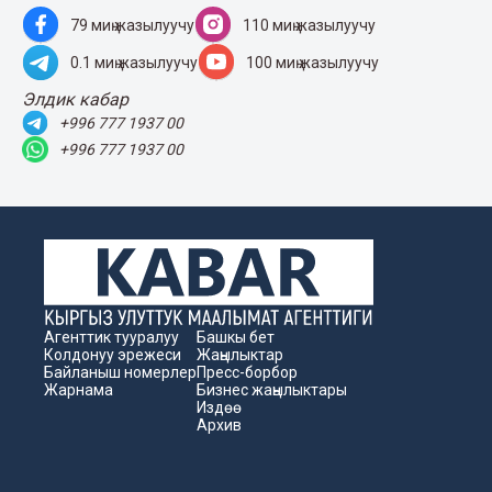
79 миң жазылуучу
110 миң жазылуучу
0.1 миң жазылуучу
100 миң жазылуучу
Элдик кабар
+996 777 1937 00
+996 777 1937 00
Агенттик тууралуу
Башкы бет
Колдонуу эрежеси
Жаңылыктар
Байланыш номерлер
Пресс-борбор
Жарнама
Бизнес жаңылыктары
Издөө
Архив