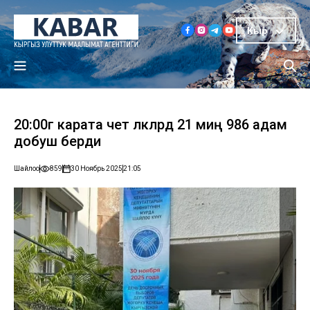
Кыр
20:00гө карата чет өлкөлөрдө 21 миң 986 адам
добуш берди
Шайлоо
859
30 Ноябрь 2025
21:05