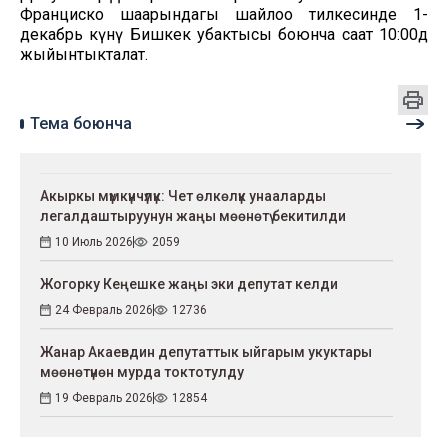
Франциско шаарындагы шайлоо тилкесинде 1-
декабрь күнү Бишкек убактысы боюнча саат 10:00дө
жыйынтыкталат.
Тема боюнча
Акыркы мүмкүнчүлүк: Чет өлкөлүк унааларды
легалдаштыруунун жаңы мөөнөтү бекитилди
10 Июль 2026
2059
Жогорку Кеңешке жаңы эки депутат келди
24 Февраль 2026
12736
Жанар Акаевдин депутаттык ыйгарым укуктары
мөөнөтүнөн мурда токтотулду
19 Февраль 2026
12854