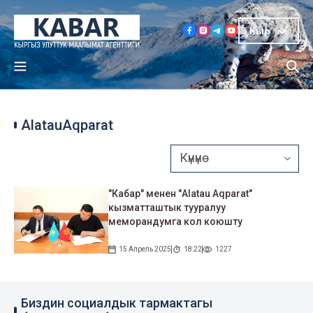
Кыр
AlatauAqparat
"Кабар" менен "Аlatau Aqparat"
кызматташтык тууралуу
меморандумга кол коюшту
15 Апрель 2025
18:22
1227
Биздин социалдык тармактагы