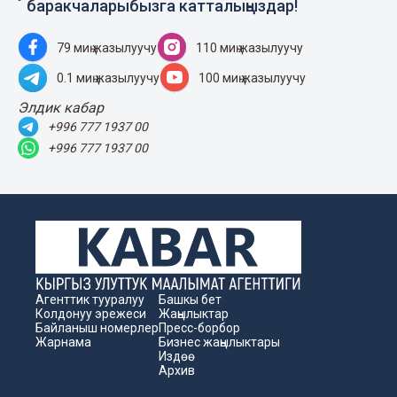
баракчаларыбызга катталыңыздар!
79 миң жазылуучу
110 миң жазылуучу
0.1 миң жазылуучу
100 миң жазылуучу
Элдик кабар
+996 777 1937 00
+996 777 1937 00
Агенттик тууралуу
Башкы бет
Колдонуу эрежеси
Жаңылыктар
Байланыш номерлер
Пресс-борбор
Жарнама
Бизнес жаңылыктары
Издөө
Архив