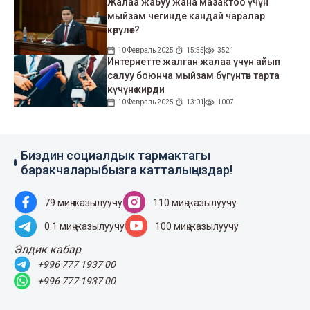
Жалаа жабуу жана мазактоо үчүн
мыйзам чегинде кандай чаралар
көрүлөт?
10 Февраль 2025
15:55
3521
Интернетте жалган жалаа үчүн айып
салуу боюнча мыйзам бүгүнтөн тарта
күчүнө кирди
10 Февраль 2025
13:01
1007
Биздин социалдык тармактагы
баракчаларыбызга катталыңыздар!
79 миң жазылуучу
110 миң жазылуучу
0.1 миң жазылуучу
100 миң жазылуучу
Элдик кабар
+996 777 1937 00
+996 777 1937 00