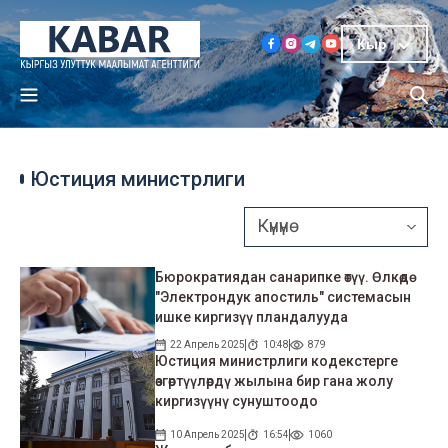
Кыр
Юстиция министрлиги
Бюрократиядан санарипке өтүү. Өлкөдө
"Электрондук апостиль" системасын
ишке киргизүү пландалууда
22 Апрель 2025
10:48
879
Юстиция министрлиги кодекстерге
өзгөртүүлөрдү жылына бир гана жолу
киргизүүнү сунуштоодо
10 Апрель 2025
16:54
1060