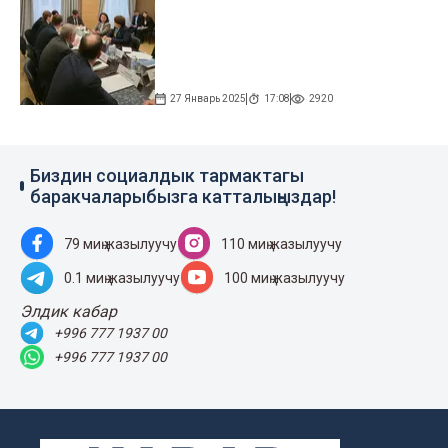
27 Январь 2025
17:08
2920
Биздин социалдык тармактагы
баракчаларыбызга катталыңыздар!
79 миң жазылуучу
110 миң жазылуучу
0.1 миң жазылуучу
100 миң жазылуучу
Элдик кабар
+996 777 1937 00
+996 777 1937 00