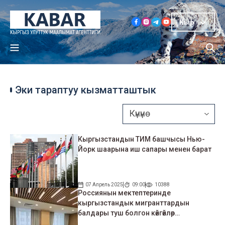
Кыр
Эки тараптуу кызматташтык
Кыргызстандын ТИМ башчысы Нью-
Йорк шаарына иш сапары менен барат
07 Апрель 2025
09:00
10388
Россиянын мектептеринде
кыргызстандык мигранттардын
балдары туш болгон көйгөйлөр
талкууланды