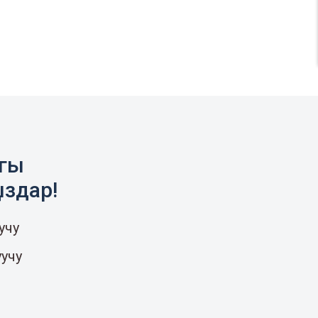
агы
ыздар!
учу
уучу