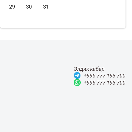
29
30
31
Июль
2020
Август
2019
Сентябрь
2018
Октябрь
2017
Ноябрь
2016
Декабрь
2015
Элдик кабар
+996 777 193 700
+996 777 193 700