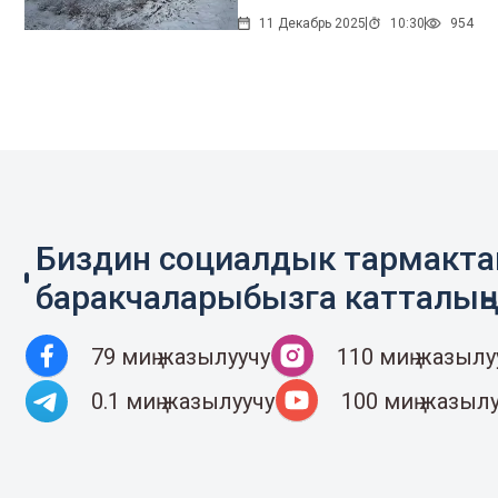
11 Декабрь 2025
10:30
954
Биздин социалдык тармакт
баракчаларыбызга катталың
79 миң жазылуучу
110 миң жазылу
0.1 миң жазылуучу
100 миң жазыл