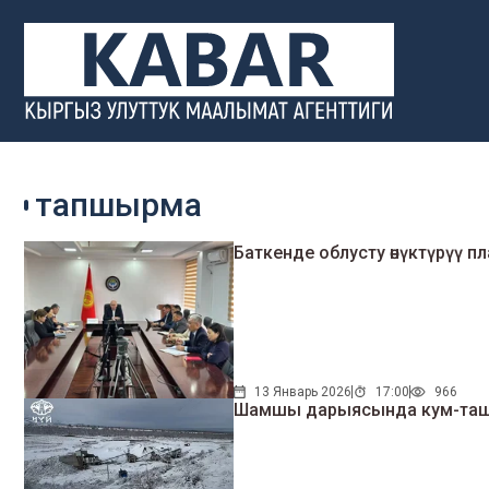
тапшырма
Баткенде облусту өнүктүрүү
13 Январь 2026
17:00
966
Шамшы дарыясында кум-ташты