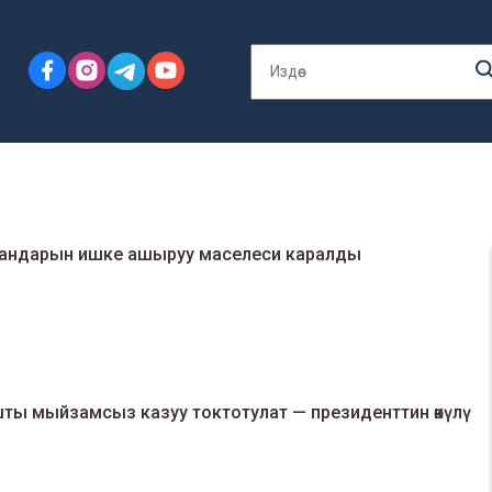
 пландарын ишке ашыруу маселеси каралды
 мыйзамсыз казуу токтотулат — президенттин өкүлү