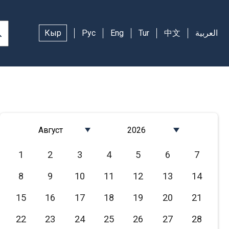
Кыр
Рус
Eng
Tur
中文
العربية
Август
2026
Январь
2026
1
2
3
4
5
6
7
Февраль
2025
8
9
10
11
12
13
14
Март
2024
Апрель
2023
15
16
17
18
19
20
21
Май
2022
22
23
24
25
26
27
28
Июнь
2021