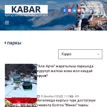
Кыр
паркы
"Ала-Арча" жаратылыш паркында
курулуп жаткан асма жол кандай
көрүнөт?
29 Декабрь 2025
11:20
699
Анталияда кыргыз-түрк достугунун
символу болгон "Манас" паркы