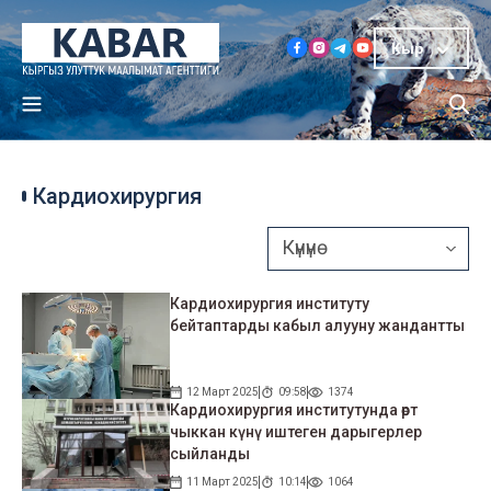
Кыр
Кардиохирургия
Кардиохирургия институту
бейтаптарды кабыл алууну жандантты
12 Март 2025
09:58
1374
Кардиохирургия институтунда өрт
чыккан күнү иштеген дарыгерлер
сыйланды
11 Март 2025
10:14
1064