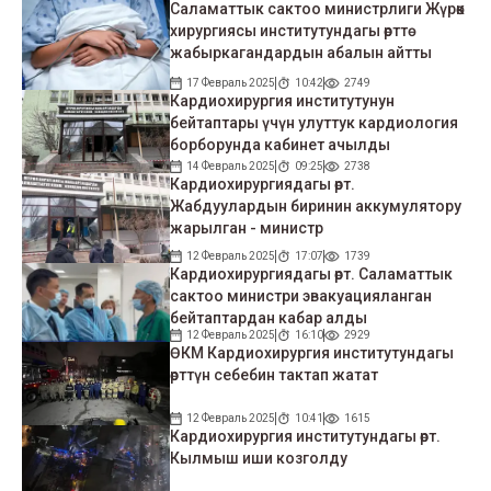
Саламаттык сактоо министрлиги Жүрөк
хирургиясы институтундагы өрттө
жабыркагандардын абалын айтты
17 Февраль 2025
10:42
2749
Кардиохирургия институтунун
бейтаптары үчүн улуттук кардиология
борборунда кабинет ачылды
14 Февраль 2025
09:25
2738
Кардиохирургиядагы өрт.
Жабдуулардын биринин аккумулятору
жарылган - министр
12 Февраль 2025
17:07
1739
Кардиохирургиядагы өрт. Саламаттык
сактоо министри эвакуацияланган
бейтаптардан кабар алды
12 Февраль 2025
16:10
2929
ӨКМ Кардиохирургия институтундагы
өрттүн себебин тактап жатат
12 Февраль 2025
10:41
1615
Кардиохирургия институтундагы өрт.
Кылмыш иши козголду