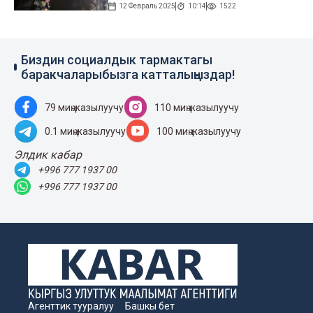
12 Февраль 2025
10:14
1522
Биздин социалдык тармактагы
баракчаларыбызга катталыңыздар!
79 миң жазылуучу
110 миң жазылуучу
0.1 миң жазылуучу
100 миң жазылуучу
Элдик кабар
+996 777 1937 00
+996 777 1937 00
Агенттик тууралуу
Башкы бет