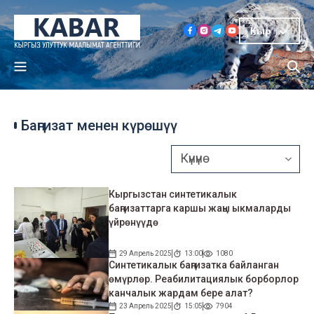
Кыр
Баңгизат менен күрөшүү
Кыргызстан синтетикалык
баңгизаттарга каршы жаңы ыкмаларды
үйрөнүүдө
29 Апрель 2025
13:00
1080
Синтетикалык баңгизатка байланган
өмүрлөр. Реабилитациялык борборлор
канчалык жардам бере алат?
23 Апрель 2025
15:05
7904