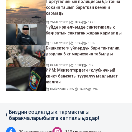
Португалиянын полициясы 6,5 тонна
кокаин ташып бараткан кемени
кармады
26 Март 2025
09:42
1470
Чүйдө ири өлчөмдө синтетикалык
баңгизатын сактаган жаран кармалды
13 Март 2025
13:42
1905
Бишкектеги үйлөрдүн бири тинтилип,
дээрлик 6 кг марихуана табылды
04 Март 2025
10:00
782
ИИМ: Мектептердеги «клубничный
квик» баңгизаты тууралуу маалымат
жалган
06 Февраль 2025
16:32
794
Биздин социалдык тармактагы
баракчаларыбызга катталыңыздар!