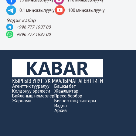
79 миң жазылуучу
110 миң жазылуучу
0.1 миң жазылуучу
100 миң жазылуучу
Элдик кабар
+996 777 1937 00
+996 777 1937 00
Агенттик тууралуу
Башкы бет
Колдонуу эрежеси
Жаңылыктар
Байланыш номерлер
Пресс-борбор
Жарнама
Бизнес жаңылыктары
Издөө
Архив