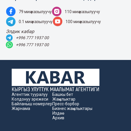
79 миң жазылуучу
110 миң жазылуучу
0.1 миң жазылуучу
100 миң жазылуучу
Элдик кабар
+996 777 1937 00
+996 777 1937 00
Агенттик тууралуу
Башкы бет
Колдонуу эрежеси
Жаңылыктар
Байланыш номерлер
Пресс-борбор
Жарнама
Бизнес жаңылыктары
Издөө
Архив