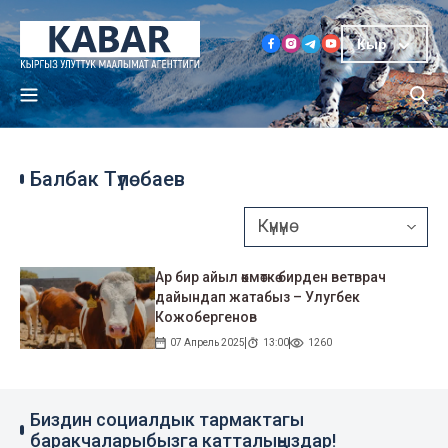
Кыр
Балбак Түлөбаев
Ар бир айыл өкмөткө бирден ветврач
дайындап жатабыз – Улугбек
Кожобергенов
07 Апрель 2025
13:00
1260
Биздин социалдык тармактагы
баракчаларыбызга катталыңыздар!