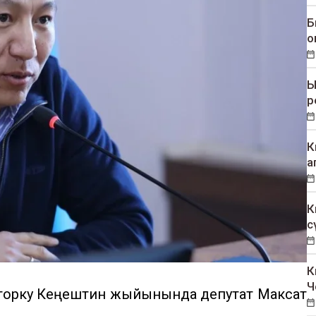
Б
о
Ы
р
К
а
К
с
К
Ч
Жогорку Кеңештин жыйынында депутат Максат