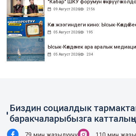
"Кабар" ШКУ форумун өткөрүүгө колдо
09 Август 2026
2156
Көл жээгиндеги кино: Ысык-Көлдө Bee
05 Август 2026
195
Ысык-Көлдө чек ара аралык медиаци
05 Август 2026
234
Биздин социалдык тармакт
баракчаларыбызга катталың
79 миң жазылуучу
110 миң жазы