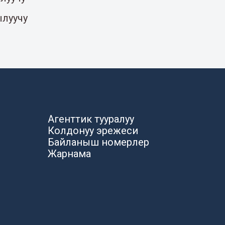
ылуучу
Агенттик тууралуу
Колдонуу эрежеси
Байланыш номерлер
Жарнама