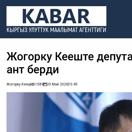
Жогорку Кеңеште депу
ант берди
Жогорку Кеңеш
1589
20 Май 2026
10:45