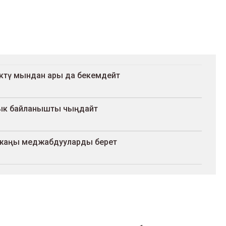
түктү мындан ары да бекемдейт
лык байланышты чыңдайт
а жаңы меджабдууларды берет