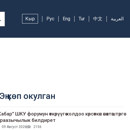
Кыр
Рус
Eng
Tur
中文
العربية
Эң көп окулган
Кабар" ШКУ форумун өткөрүүгө колдоо көрсөткөн өнөктөштөргө
раазычылык билдирет
09 Август 2026
2156