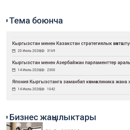
Тема боюнча
Кыргызстан менен Казакстан стратегиялык өнөктөш
20 Июль 2026
3169
Кыргызстан менен Азербайжан парламенттер ара
14 Июль 2026
2300
Япония Кыргызстанга заманбап көчмө клиника жан
14 Июль 2026
1042
Бизнес жаңылыктары