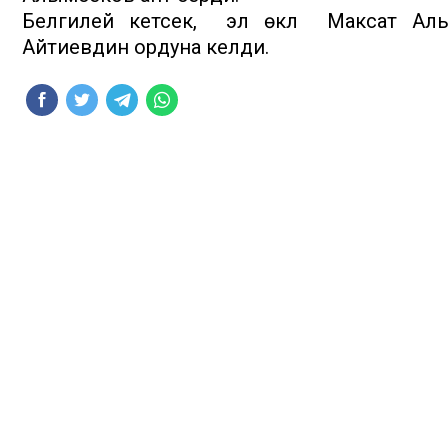
Белгилей кетсек, эл өкүлү Максат А
Айтиевдин ордуна келди.