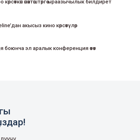
о көрсөткөн өнөктөштөргө ыраазычылык билдирет
line’дан акысыз кино көрсөтүлөр
я боюнча эл аралык конференция өтөт
агы
ыздар!
луучу