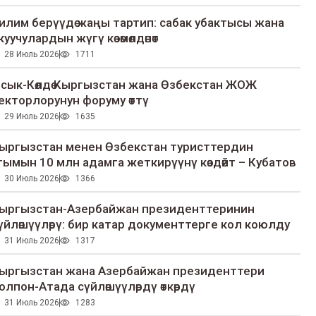
илим берүүдө жаңы тартип: сабак убактысы жана
куучулардын жүгү көзөмөлдөнөт
28 Июль 2026
1711
сык-Көлдө Кыргызстан жана Өзбекстан ЖОЖ
екторлорунун форуму өттү
29 Июль 2026
1635
ыргызстан менен Өзбекстан туристтердин
гымын 10 млн адамга жеткирүүнү көздөйт – Кубатов
30 Июль 2026
1366
ыргызстан-Азербайжан президенттеринин
үйлөшүүлөрү: бир катар документтерге кол коюлду
31 Июль 2026
1317
ыргызстан жана Азербайжан президенттери
олпон-Атада сүйлөшүүлөрдү өткөрдү
31 Июль 2026
1283