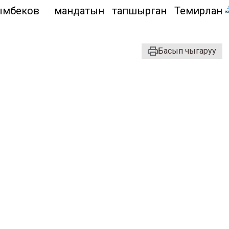
лымбеков мандатын тапшырган Темирлан
Басып чыгаруу