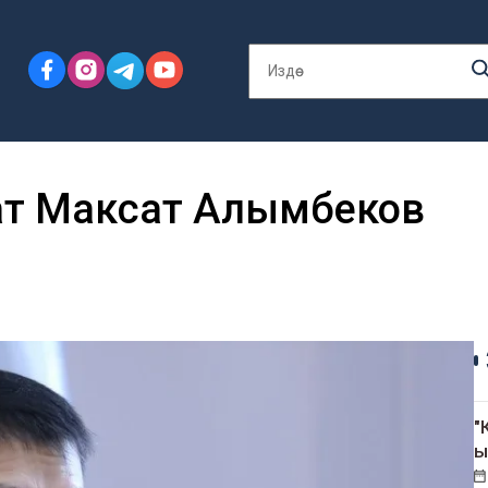
тат Максат Алымбеков
"
ы