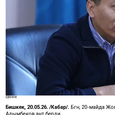
WWW
Бишкек, 20.05.26. /Кабар/.
Бүгүн, 20-майда 
Алымбеков ант берди.