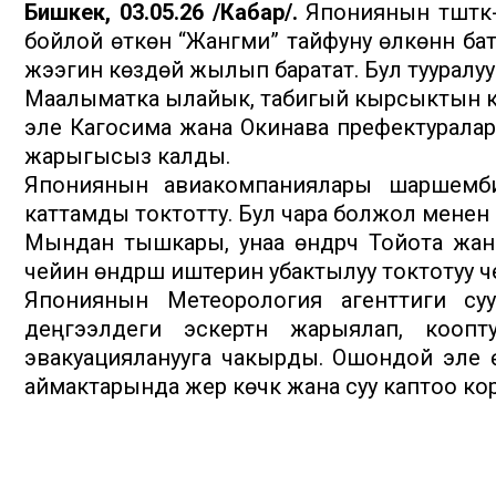
Бишкек, 03.05.26 /Кабар/.
Япониянын түштүк
бойлой өткөн “Жангми” тайфуну өлкөнүн 
жээгин көздөй жылып баратат. Бул тууралу
Маалыматка ылайык, табигый кырсыктын к
эле Кагосима жана Окинава префектуралар
жарыгысыз калды.
Япониянын авиакомпаниялары шаршемби
каттамды токтотту. Бул чара болжол менен 80 м
Мындан тышкары, унаа өндүрүүчү Тойота жа
чейин өндүрүш иштерин убактылуу токтотуу
Япониянын Метеорология агенттиги суу
деңгээлдеги эскертүүнү жарыялап, кооп
эвакуацияланууга чакырды. Ошондой эле ө
аймактарында жер көчкү жана суу каптоо ко