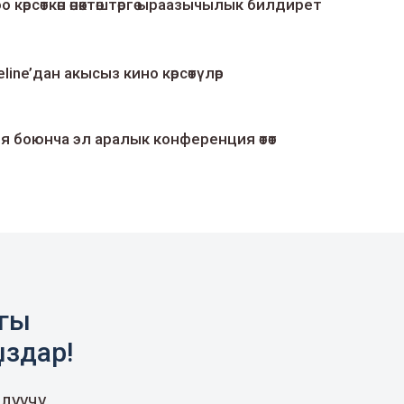
о көрсөткөн өнөктөштөргө ыраазычылык билдирет
line’дан акысыз кино көрсөтүлөр
я боюнча эл аралык конференция өтөт
агы
ыздар!
луучу