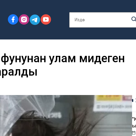
фунунан улам миңдеген
аралды
"
ы