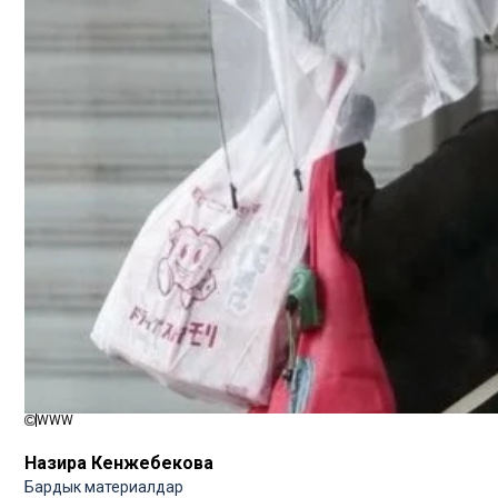
WWW
Назира Кенжебекова
Бардык материалдар