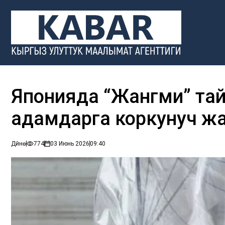
Японияда “Жангми” тай
адамдарга коркунуч ж
Дүйнө
774
03 Июнь 2026
09:40