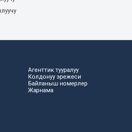
ылуучу
Агенттик тууралуу
Колдонуу эрежеси
Байланыш номерлер
Жарнама