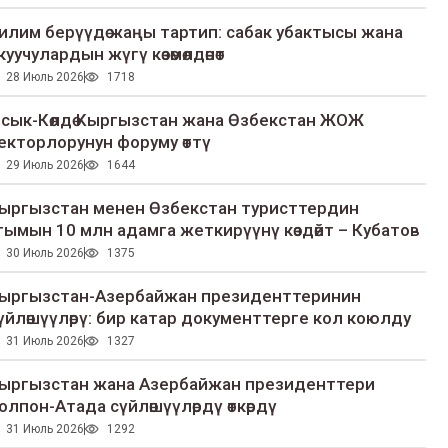
илим берүүдө жаңы тартип: сабак убактысы жана
куучулардын жүгү көзөмөлдөнөт
28 Июль 2026
1718
сык-Көлдө Кыргызстан жана Өзбекстан ЖОЖ
екторлорунун форуму өттү
29 Июль 2026
1644
ыргызстан менен Өзбекстан туристтердин
гымын 10 млн адамга жеткирүүнү көздөйт – Кубатов
30 Июль 2026
1375
ыргызстан-Азербайжан президенттеринин
үйлөшүүлөрү: бир катар документтерге кол коюлду
31 Июль 2026
1327
ыргызстан жана Азербайжан президенттери
олпон-Атада сүйлөшүүлөрдү өткөрдү
31 Июль 2026
1292