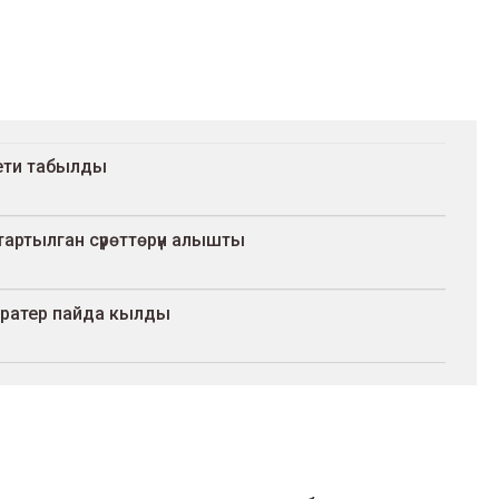
ети табылды
тартылган сүрөттөрүн алышты
 кратер пайда кылды