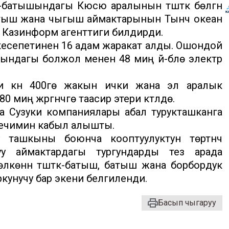
-батышындагы Кюсю аралынын түштүк бөлүгүн
батыш жана чыгыш аймактарынын Тынч океан
у Казинформ агенттиги билдирди.
есепетинен 16 адам жаракат алды. Ошондой
ындагы болжол менен 48 миң үй-бүлө электр
 күнү 400гө жакын ички жана эл аралык
иң жүргүнчүгө таасир этери күтүлүүдө.
на Сузуки компаниялары абал турукташканга
 чечимин кабыл алышты.
 ташкыны боюнча кооптуулуктун төртүнчү
туу аймактардагы тургундарды тез арада
лкөнүн түштүк-батыш, батыш жана борбордук
ркунучу бар экени белгиленди.
Басып чыгаруу