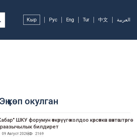
Кыр
Рус
Eng
Tur
中文
العربية
Эң көп окулган
Кабар" ШКУ форумун өткөрүүгө колдоо көрсөткөн өнөктөштөргө
раазычылык билдирет
09 Август 2026
2169