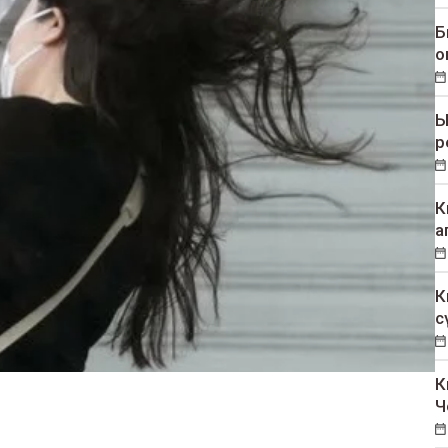
Б
о
Ы
р
К
а
К
с
К
Ч