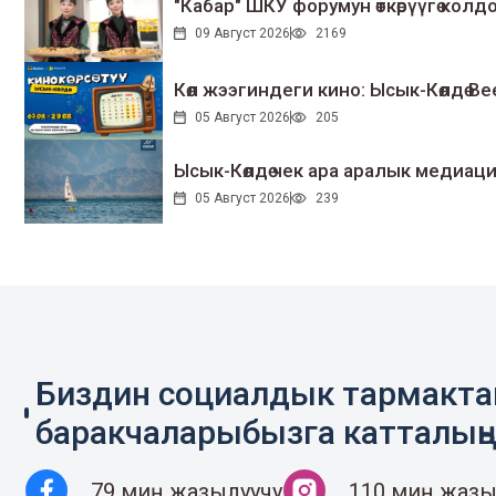
"Кабар" ШКУ форумун өткөрүүгө колдо
09 Август 2026
2169
Көл жээгиндеги кино: Ысык-Көлдө Bee
05 Август 2026
205
Ысык-Көлдө чек ара аралык медиаци
05 Август 2026
239
Биздин социалдык тармакт
баракчаларыбызга катталың
79 миң жазылуучу
110 миң жазы