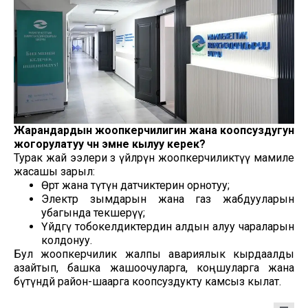
Жарандардын жоопкерчилигин жана коопсуздугун
жогорулатуу үчүн эмне кылуу керек?
Турак жай ээлери өз үйлөрүнө жоопкерчиликтүү мамиле
жасашы зарыл:
Өрт жана түтүн датчиктерин орнотуу;
Электр зымдарын жана газ жабдууларын
убагында текшерүү;
Үйдөгү тобокелдиктердин алдын алуу чараларын
колдонуу.
Бул жоопкерчилик жалпы авариялык кырдаалды
азайтып, башка жашоочуларга, коңшуларга жана
бүтүндөй район-шаарга коопсуздукту камсыз кылат.