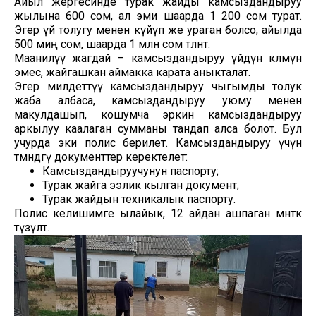
Айыл жергесинде турак жайды камсыздандыруу
жылына 600 сом, ал эми шаарда 1 200 сом турат.
Эгер үй толугу менен күйүп же ураган болсо, айылда
500 миң сом, шаарда 1 млн сом төлөнөт.
Маанилүү жагдай – камсыздандыруу үйдүн көлөмүнө
эмес, жайгашкан аймакка карата аныкталат.
Эгер милдеттүү камсыздандыруу чыгымды толук
жаба албаса, камсыздандыруу уюму менен
макулдашып, кошумча эркин камсыздандыруу
аркылуу каалаган сумманы тандап алса болот. Бул
учурда эки полис берилет. Камсыздандыруу үчүн
төмөндөгү документтер керектелет:
Камсыздандыруучунун паспорту;
Турак жайга ээлик кылган документ;
Турак жайдын техникалык паспорту.
Полис келишимге ылайык, 12 айдан ашпаган мөөнөткө
түзүлөт.