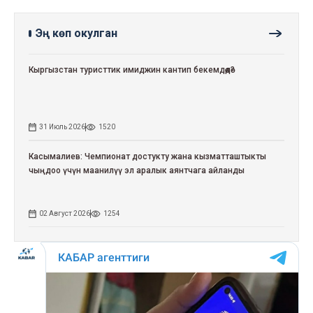
Эң көп окулган
Кыргызстан туристтик имиджин кантип бекемдөөдө?
31 Июль 2026
1520
Касымалиев: Чемпионат достукту жана кызматташтыкты
чыңдоо үчүн маанилүү эл аралык аянтчага айланды
02 Август 2026
1254