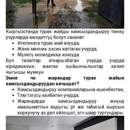
Кыргызстанда турак жайды камсыздандыруу төмөнкү
учурларда милдеттүү болуп саналат:
Ипотекага турак жай алууда;
Жеке менчик ээсин каттаган учурда;
Мүлктү кепилдикке коюуда.
Бул талаптар аткарылбаган учурда учурда
юридикалык жактан кыйынчылыктар келип
чыгышы мүмкүн.
Эмне үчүн жарандар турак жайын
камсыздандыруудан качышат?
Камсыздандыруу компанияларына ишенбестик;
Төлөм төлөгүсү келбеген учурда;
Жарандарда камсыздандыруу жөнүндө
маалыматтын аздыгы; өрт же табигый кырсык
коркунучу аз деп ойлошот, өзгөчө шаар тургундары.