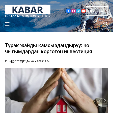
Кыр
Турак жайды камсыздандыруу: чоң
чыгымдардан коргогон инвестиция
Коом
707
12 Декабрь 2025
12:54