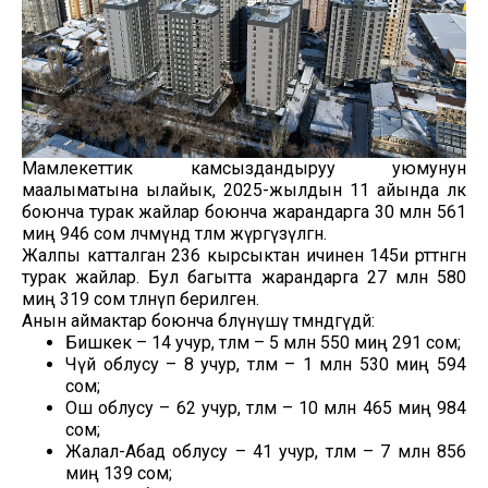
Мамлекеттик камсыздандыруу уюмунун
маалыматына ылайык, 2025-жылдын 11 айында өлкө
боюнча турак жайлар боюнча жарандарга 30 млн 561
миң 946 сом өлчөмүндө төлөм жүргүзүлгөн.
Жалпы катталган 236 кырсыктан ичинен 145и өрттөнгөн
турак жайлар. Бул багытта жарандарга 27 млн 580
миң 319 сом төлөнүп берилген.
Анын аймактар боюнча бөлүнүшү төмөндөгүдөй:
Бишкек – 14 учур, төлөм – 5 млн 550 миң 291 сом;
Чүй облусу – 8 учур, төлөм – 1 млн 530 миң 594
сом;
Ош облусу – 62 учур, төлөм – 10 млн 465 миң 984
сом;
Жалал-Абад облусу – 41 учур, төлөм – 7 млн 856
миң 139 сом;