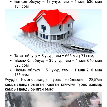
Баткен облусу – 13 учур, төлөм – 1 млн 636 миң
181 сом;
Талас облусу – 8 учур, төлөм – 666 миң 71 сом;
Ысык-Көл облусу – 39 учур, төлөм – 1 млн 640 миң
523 сом;
Нарын облусу – 51 учур, төлөм – 1 млн 216 миң
163 сом.
Учурда Кыргызстанда турак жайлардын 28,5%ы
камсыздандырылган. Калган көпчүлүк турак жайлар
камсыздандырылган эмес.