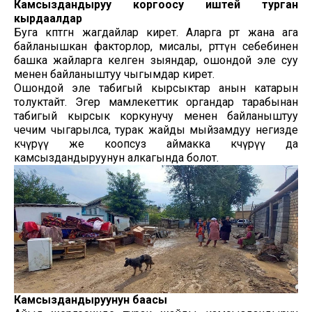
Камсыздандыруу коргоосу иштей турган
кырдаалдар
Буга көптөгөн жагдайлар кирет. Аларга өрт жана ага
байланышкан факторлор, мисалы, өрттүн себебинен
башка жайларга келген зыяндар, ошондой эле суу
менен байланыштуу чыгымдар кирет.
Ошондой эле табигый кырсыктар анын катарын
толуктайт. Эгер мамлекеттик органдар тарабынан
табигый кырсык коркунучу менен байланыштуу
чечим чыгарылса, турак жайды мыйзамдуу негизде
көчүрүү же коопсуз аймакка көчүрүү да
камсыздандыруунун алкагында болот.
Камсыздандыруунун баасы