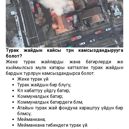
Турак жайдын кайсы түрүн камсыздандырууга
болот?
Жеке турак жайларды жана батирлерди же
кыймылсыз мүлк катары катталган турак жайдын
бардык түрлөрүн камсыздандырса болот:
Жеке турак үй
Турак жайдын бир бөлүгү;
Көп кабаттуу үйдөгү батир;
Коммуналдык батир;
Коммуналдык батирдеги бөлмө;
Атайын турак жай фондуна караштуу үйдүн бир
бөлмөсү;
Мейманкана;
Мейманкана тибиндеги турак үй.