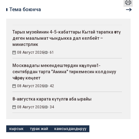
Тема боюнча
Тарых музейинин 4-5-кабаттары Кытай тарапка өттү
деген маалымат чындыкка дал келбейт –
министрлик
08 Август 2026
61
Москвадагы мекендештердин көңүлүнө: 1-
сентябрдан тарта "Амина" тиркемесин колдонуу
чөйрөсү кеңеет
08 Август 2026
42
8-августка карата күтүлгөн аба ырайы
08 Август 2026
34
кырсык
турак жай
камсыздандыруу