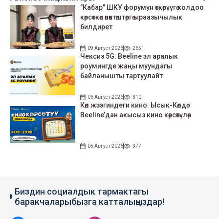
"Кабар" ШКУ форумун өткөрүүгө колдоо
көрсөткөн өнөктөштөргө ыраазычылык
билдирет
09 Август 2026
2651
Чексиз 5G: Beeline эл аралык
роумингде жаңы муундагы
байланышты тартуулайт
06 Август 2026
310
Көл жээгиндеги кино: Ысык-Көлдө
Beeline’дан акысыз кино көрсөтүлөр
05 Август 2026
377
Биздин социалдык тармактагы
баракчаларыбызга катталыңыздар!