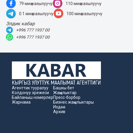
79 миң жазылуучу
110 миң жазылуучу
0.1 миң жазылуучу
100 миң жазылуучу
Элдик кабар
+996 777 1937 00
+996 777 1937 00
Агенттик тууралуу
Башкы бет
Колдонуу эрежеси
Жаңылыктар
Байланыш номерлер
Пресс-борбор
Жарнама
Бизнес жаңылыктары
Издөө
Архив