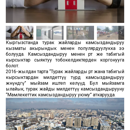
Кыргызстанда турак жайларды камсыздандыруу
кызматы акырындык менен популярдуулукка ээ
болууда. Камсыздандыруу менен өрт же табигый
кырсыктар сыяктуу тобокелдиктерден коргонууга
болот.
2016-жылдан тарта “Турак жайларды өрт жана табигый
кырсыктардан милдеттүү түрдө камсыздандыруу
жөнүндөгү” мыйзам иштеп келүүдө. Бул мыйзамга
ылайык, турак жайды милдеттүү камсыздандырууну
“Мамлекеттик камсыздандыруу уюму” аткарууда.