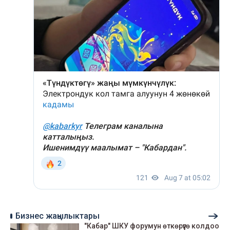
Бизнес жаңылыктары
"Кабар" ШКУ форумун өткөрүүгө колдоо