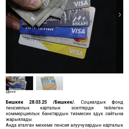
www
Бишкек 28.03.25 /Бишкек/.
Социалдык фонд
пенсиялык карталык эсептерди тейлеген
коммерциялык банктардын тизмесин өздүк сайтына
жарыялады.
Анда аталган мекеме пенсия алуучулардын карталык