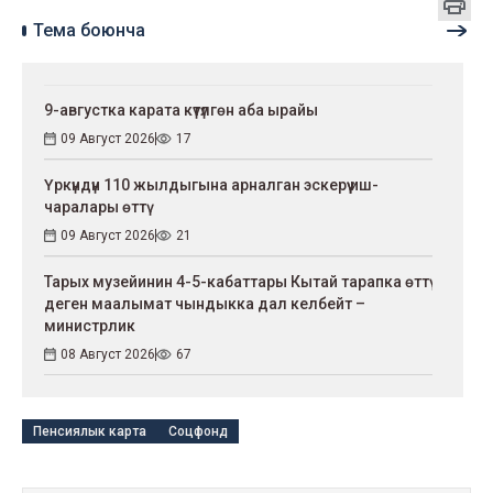
Тема боюнча
9-августка карата күтүлгөн аба ырайы
09 Август 2026
17
Үркүндүн 110 жылдыгына арналган эскерүү иш-
чаралары өттү
09 Август 2026
21
Тарых музейинин 4-5-кабаттары Кытай тарапка өттү
деген маалымат чындыкка дал келбейт –
министрлик
08 Август 2026
67
Пенсиялык карта
Соцфонд