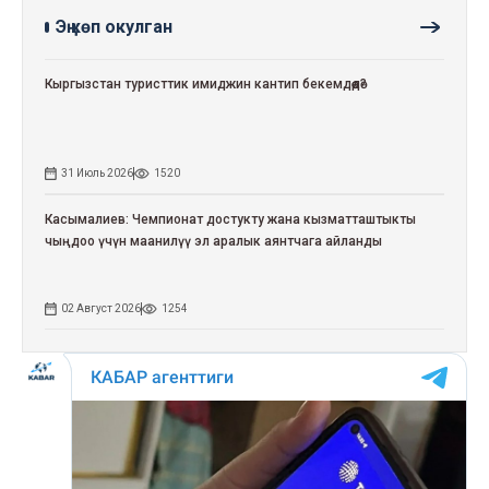
Эң көп окулган
Кыргызстан туристтик имиджин кантип бекемдөөдө?
31 Июль 2026
1520
Касымалиев: Чемпионат достукту жана кызматташтыкты
чыңдоо үчүн маанилүү эл аралык аянтчага айланды
02 Август 2026
1254