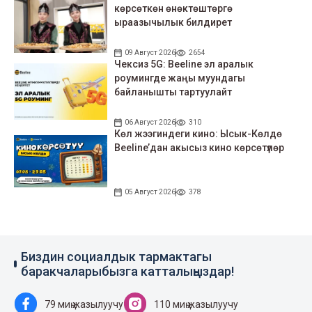
көрсөткөн өнөктөштөргө
ыраазычылык билдирет
09 Август 2026
2654
Чексиз 5G: Beeline эл аралык
роумингде жаңы муундагы
байланышты тартуулайт
06 Август 2026
310
Көл жээгиндеги кино: Ысык-Көлдө
Beeline’дан акысыз кино көрсөтүлөр
05 Август 2026
378
Биздин социалдык тармактагы
баракчаларыбызга катталыңыздар!
79 миң жазылуучу
110 миң жазылуучу