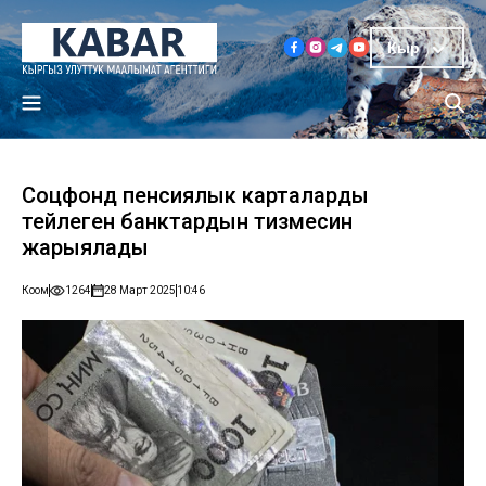
Кыр
Соцфонд пенсиялык карталарды
тейлеген банктардын тизмесин
жарыялады
Коом
1264
28 Март 2025
10:46