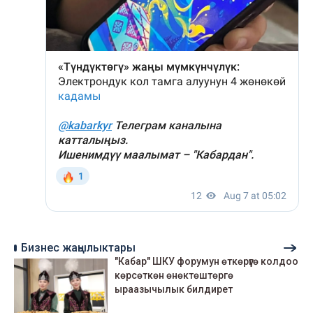
Бизнес жаңылыктары
"Кабар" ШКУ форумун өткөрүүгө колдоо
көрсөткөн өнөктөштөргө
ыраазычылык билдирет