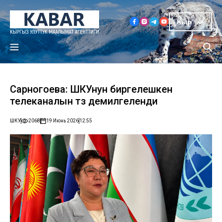
Кыр
Сарногоева: ШКУнун биргелешкен
телеканалын түзүү демилгеленди
ШКУ
2068
19 Июнь 2026
12:55