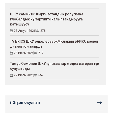
ШКУ саммити: Кыргызстандын ролу жана
глобалдык күн тартипти калыптандырууга
катышуусу
03 Август 2026
278
TV BRICS ШКУ өлкөлөрүнүн ЖМКларын БРИКС менен
диалогго чакырды
28 Июль 2026
712
Тимур Осмонов ШКУнун жаштар медиа лагерин түзүүнү
сунуштады
27 Июль 2026
657
Эң көп окулган