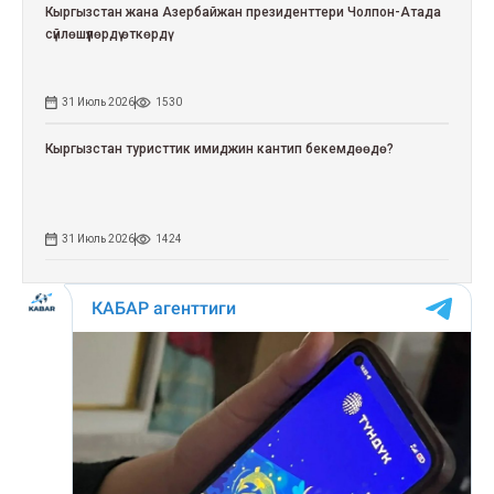
Кыргызстан жана Азербайжан президенттери Чолпон-Атада
сүйлөшүүлөрдү өткөрдү
31 Июль 2026
1530
Кыргызстан туристтик имиджин кантип бекемдөөдө?
31 Июль 2026
1424