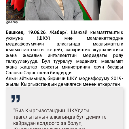
Кабар
Бишкек, 19.06.26. /Кабар/.
Шанхай кызматташтык
уюмуна (ШКУ) мүчө мамлекеттердин
медиафорумунун алкагында маалыматтык
кызматташтыкты кеңейтүү, санариптик журналистика
жана жасалма интеллекттин медиадагы ролу
талкууланууда. Бул тууралуу маданият, маалымат
жана жаштар саясаты министринин орун басары
Салкын Сарногоева билдирди.
Анын айтымында, биринчи ШКУ медиафоруму 2019-
жылы Кыргызстандын демилгеси менен өткөрүлгөн.
“Биз Кыргызстандын ШКУдагы
төрагалыгынын алкагында бул демилге
кайрадан колдоого ээ болуп,