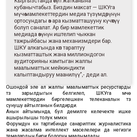
Кыргызстанда өтүп жатканына
кубанычтабыз. Биздин максат — ШКУга
мүчө мамлекеттердин медиа түзүмдөрүнүн
ортосундагы өз ара кызматташууну күчөтүү
болуп саналат. Ар бир мамлекеттик
медиада өзүнүн иштелип чыккан
тажрыйбасы жана механизмдери бар.
ШКУ алкагында көп тараптуу
кызматташтык жана миллиондогон
аудиторияны камтыган жалпы
маалыматтык мейкиндикти
калыптандыруу маанилүү”,- деди ал.
Ошондой эле ал жалпы маалыматтык ресурстарды
түзүү зарылдыгын белгилеп, ШКУга мүчө
мамлекеттердин биргелешкен телеканалын түзүү
сунушу айтылганын билдирди.
Анын айтымында, бул демилге келечекте ишке
ашырылышы толук мүмкүн.
Форумдун күн тартибинде санариптик журналистика
жана жасалма интеллект маселелери да негизги
темалардын бири болорун маалымдады.