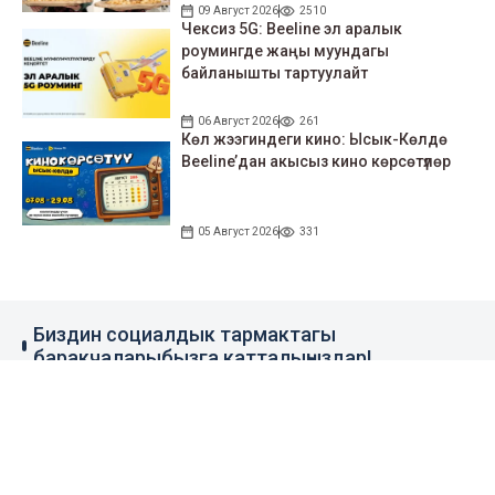
09 Август 2026
2510
Чексиз 5G: Beeline эл аралык
роумингде жаңы муундагы
байланышты тартуулайт
06 Август 2026
261
Көл жээгиндеги кино: Ысык-Көлдө
Beeline’дан акысыз кино көрсөтүлөр
05 Август 2026
331
Биздин социалдык тармактагы
баракчаларыбызга катталыңыздар!
79 миң жазылуучу
110 миң жазылуучу
0.1 миң жазылуучу
100 миң жазылуучу
Элдик кабар