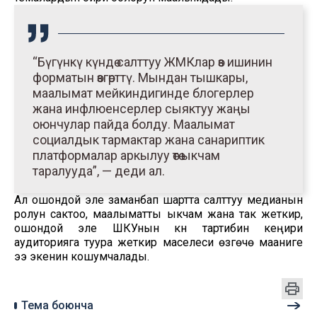
“Бүгүнкү күндө салттуу ЖМКлар өз ишинин
форматын өзгөрттү. Мындан тышкары,
маалымат мейкиндигинде блогерлер
жана инфлюенсерлер сыяктуу жаңы
оюнчулар пайда болду. Маалымат
социалдык тармактар жана санариптик
платформалар аркылуу өтө ыкчам
таралууда”, — деди ал.
Ал ошондой эле заманбап шартта салттуу медианын
ролун сактоо, маалыматты ыкчам жана так жеткирүү,
ошондой эле ШКУнын күн тартибин кеңири
аудиторияга туура жеткирүү маселеси өзгөчө мааниге
ээ экенин кошумчалады.
Тема боюнча