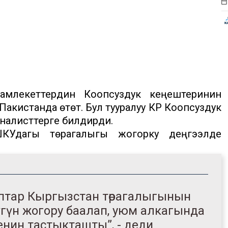
амлекеттердин Коопсуздук кеңештеринин
кистанда өтөт. Бул тууралуу КР Коопсуздук
налисттерге билдирди.
ШКУдагы төрагалыгы жогорку деңгээлде
тар Кыргызстан төрагалыгынын
лүгүн жогору баалап, уюм алкагында
енин тастыкташты”, - деди