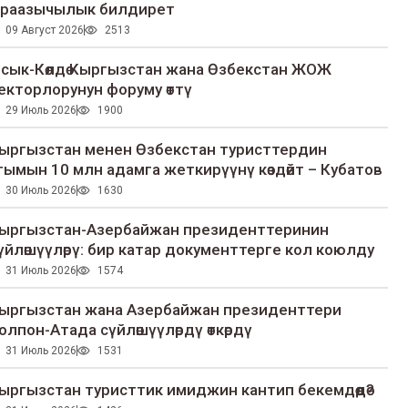
раазычылык билдирет
09 Август 2026
2513
сык-Көлдө Кыргызстан жана Өзбекстан ЖОЖ
екторлорунун форуму өттү
29 Июль 2026
1900
ыргызстан менен Өзбекстан туристтердин
гымын 10 млн адамга жеткирүүнү көздөйт – Кубатов
30 Июль 2026
1630
ыргызстан-Азербайжан президенттеринин
үйлөшүүлөрү: бир катар документтерге кол коюлду
31 Июль 2026
1574
ыргызстан жана Азербайжан президенттери
олпон-Атада сүйлөшүүлөрдү өткөрдү
31 Июль 2026
1531
ыргызстан туристтик имиджин кантип бекемдөөдө?