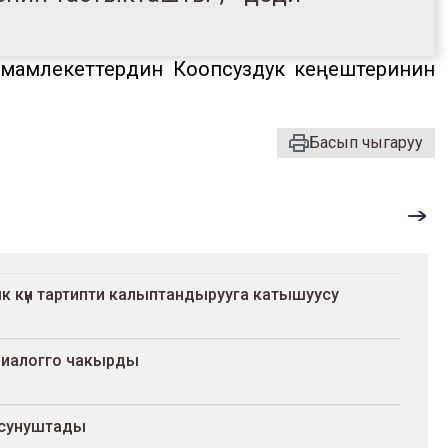
чө мамлекеттердин Коопсуздук кеңештеринин
Басып чыгаруу
 күн тартипти калыптандырууга катышуусу
диалогго чакырды
ү сунуштады