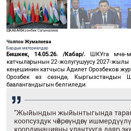
KABAR
Жээнбек Сагыналиев
Чолпон Жумалиева
Бардык материалдар
Бишкек, 14.05.26. /Кабар/.
ШКУга мүчө-м
катчыларынын 22-жолугушуусу 2027-жылы Па
кеңешинин катчысы Адилет Орозбеков жур
Орозбек өз сөзүндө, Кыргызстандын 
баалангандыгын белгиледи.
“Жыйындын жыйынтыгында тарап
коопсуздук чөйрөсүндөгү ишмердүү
координацияны улантууга даяр эк