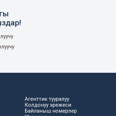
агы
ыздар!
луучу
ылуучу
Агенттик тууралуу
Колдонуу эрежеси
Байланыш номерлер