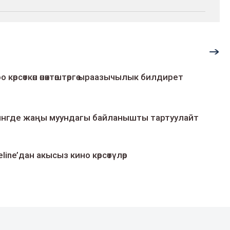
о көрсөткөн өнөктөштөргө ыраазычылык билдирет
умингде жаңы муундагы байланышты тартуулайт
line’дан акысыз кино көрсөтүлөр