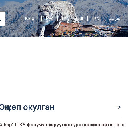
Кыр
Рус
Eng
Tur
中文
العربية
Эң көп окулган
Кабар" ШКУ форумун өткөрүүгө колдоо көрсөткөн өнөктөштөргө