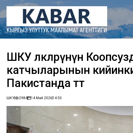
ШКУ өлкөлөрүнүн Коопсу
катчыларынын кийинки
Пакистанда өтөт
ШКУ
2984
14 Май 2026
14:50