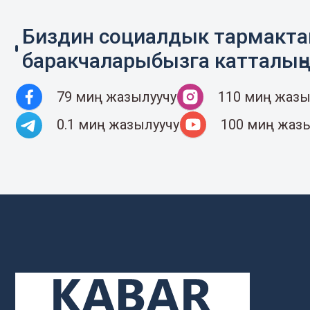
Биздин социалдык тармакт
баракчаларыбызга катталың
79 миң жазылуучу
110 миң жазы
0.1 миң жазылуучу
100 миң жаз