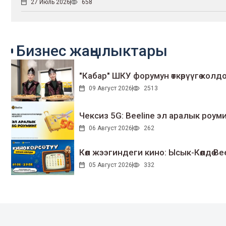
27 Июль 2026
658
Бизнес жаңылыктары
"Кабар" ШКУ форумун өткөрүүгө колдо
09 Август 2026
2513
Чексиз 5G: Beeline эл аралык ро
06 Август 2026
262
Көл жээгиндеги кино: Ысык-Көлдө Bee
05 Август 2026
332