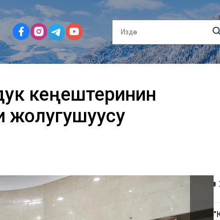
здук кеңештеринин
 жолугушуусу
"