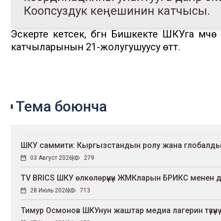
Коопсуздук кеңешинин катчысы.
Эскерте кетсек, бүгүн Бишкекте ШКУга мү
катчыларынын 21-жолугушуусу өттү.
Тема боюнча
ШКУ саммити: Кыргызстандын ролу жана глобалдык
03 Август 2026
279
TV BRICS ШКУ өлкөлөрүнүн ЖМКларын БРИКС менен 
28 Июль 2026
713
Тимур Осмонов ШКУнун жаштар медиа лагерин түзүүн