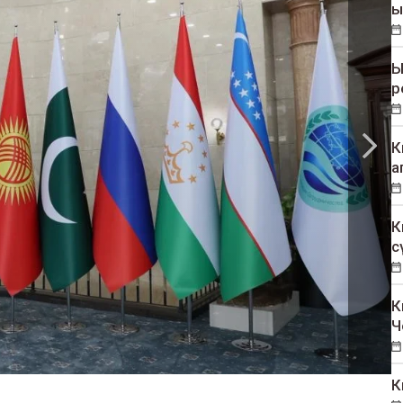
ы
Ы
р
К
а
К
с
К
Ч
К