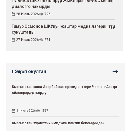
TV BRICS ШКУ өлкөлөрүнүн ЖМКларын БРИКС менен
диалогго чакырды
28 Июль 2026
726
Тимур Осмонов ШКУнун жаштар медиа лагерин түзүүнү
сунуштады
27 Июль 2026
671
Эң көп окулган
Кыргызстан жана Азербайжан президенттери Чолпон-Атада
сүйлөшүүлөрдү өткөрдү
31 Июль 2026
1557
Кыргызстан туристтик имиджин кантип бекемдөөдө?