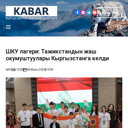
Кыр
ШКУ лагери: Тажикстандын жаш
окумуштуулары Кыргызстанга келди
ШКУ
1205
06 Июль 2026
10:00