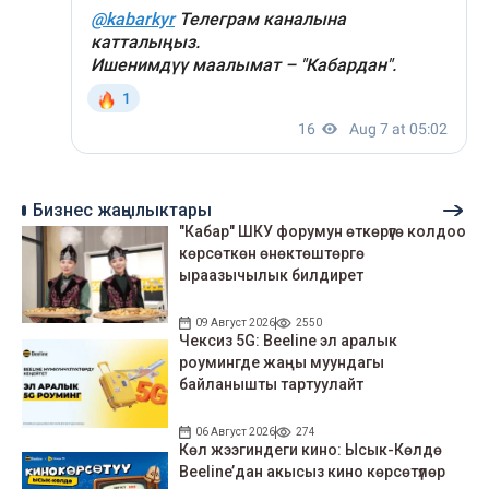
Бизнес жаңылыктары
"Кабар" ШКУ форумун өткөрүүгө колдоо
көрсөткөн өнөктөштөргө
ыраазычылык билдирет
09 Август 2026
2550
Чексиз 5G: Beeline эл аралык
роумингде жаңы муундагы
байланышты тартуулайт
06 Август 2026
274
Көл жээгиндеги кино: Ысык-Көлдө
Beeline’дан акысыз кино көрсөтүлөр