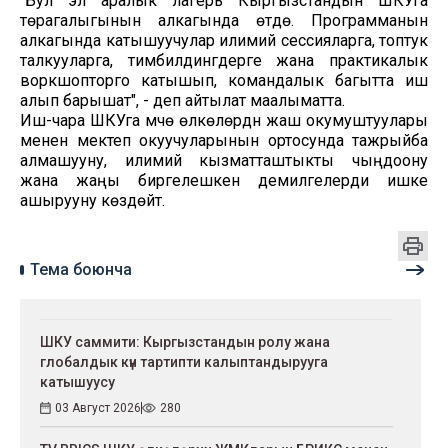
"Бул эл аралык лагерь Кыргызстандын ШКУга
төрагалыгынын алкагында өтүүдө. Программанын
алкагында катышуучулар илимий сессияларга, топтук
талкууларга, тимбилдингдерге жана практикалык
воркшопторго катышып, командалык багытта иш
алып барышат", - деп айтылат маалыматта.
Иш-чара ШКУга мүчө өлкөлөрдүн жаш окумуштуулары
менен мектеп окуучуларынын ортосунда тажрыйба
алмашууну, илимий кызматташтыкты чыңдоону
жана жаңы биргелешкен демилгелерди ишке
ашырууну көздөйт.
Тема боюнча
ШКУ саммити: Кыргызстандын ролу жана
глобалдык күн тартипти калыптандырууга
катышуусу
03 Август 2026
280