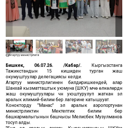
Агартуу министрлиги
Бишкек, 06.07.26. /Кабар/.
Кыргызстанга
Тажикстандын 15 кишиден турган жаш
окумуштуулар делегациясы келди.
Агартуу министрлигинен билдиришкендей, алар
Шанхай кызматташтык уюмуна (ШКУ) мүчө өлкөлөрдүн
жаш окумуштуулары үчүн уюштурулуп жаткан эл
аралык илимий-билим берүү лагерине катышууат.
Конокторду "Манас" эл аралык аэропортунан
министрликтин Мектептик билим берүү
башкармалыгынын башчысы Мелисбек Музулманов
тосуп алды.