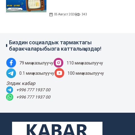
05 Август 2026
343
Биздин социалдык тармактагы
баракчаларыбызга катталыңыздар!
79 миң жазылуучу
110 миң жазылуучу
0.1 миң жазылуучу
100 миң жазылуучу
Элдик кабар
+996 777 1937 00
+996 777 1937 00