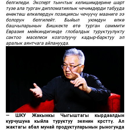
белгиледи. Эксперт тынчтык келишимдерине шарт
түзө ала турган дипломатиялык чечимдерди табууда
өнөктөш өлкөлөрдүн позициясы чечүүчү мааниге ээ
болорун белгилейт. Быйыл уюмдун өлкө
башчыларынын Бишкекте өтө турган саммити
Евразия мейкиндигинде глобалдык туруктуулукту
сактоо маселеси козголуучу кадыр-барктуу эл
аралык аянтчага айланууда.
— ШКУ Жакынкы Чыгыштагы кырдаалдын
курчушуна кыйла туруктуу экенин көрсөттү. Ал
жактагы абал мунай продуктуларынын рыногунда