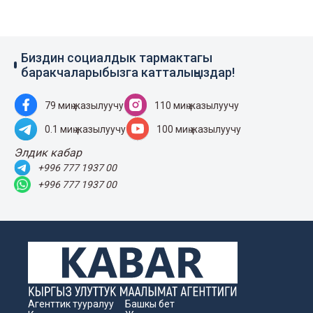
Биздин социалдык тармактагы
баракчаларыбызга катталыңыздар!
79 миң жазылуучу
110 миң жазылуучу
0.1 миң жазылуучу
100 миң жазылуучу
Элдик кабар
+996 777 1937 00
+996 777 1937 00
Агенттик тууралуу
Башкы бет