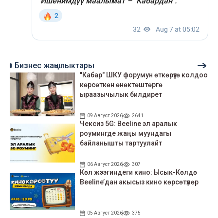
Бизнес жаңылыктары
"Кабар" ШКУ форумун өткөрүүгө колдоо
көрсөткөн өнөктөштөргө
ыраазычылык билдирет
09 Август 2026
2641
Чексиз 5G: Beeline эл аралык
роумингде жаңы муундагы
байланышты тартуулайт
06 Август 2026
307
Көл жээгиндеги кино: Ысык-Көлдө
Beeline’дан акысыз кино көрсөтүлөр
05 Август 2026
375