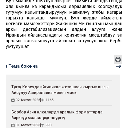
Бул мааниде ШКУнун азыркы саммити чындыгында
эле кыйла көз карандысыз евразиялык коопсуздук
тутумун калыптандыруунун маанилүү этабы катары
тарыхта калышы мүмкүн. Бул жерде аймактын
негизги мамлекеттери Жакынкы Чыгыштын мындан
аркы дестабилизациясын алдын алууга жана
Ирандын айланасындагы кризистин масштабдуу эл
аралык кагылышууга айланып кетүүсүнө жол бербөөгө
умтулушат.
Тема боюнча
Түштүк Кореяда ийгиликке жетишкен кыргыз кызы
Айсулуу Аширалиева менен маек
02 Август 2026
1165
Борбор Азия өлкөлөрү эл аралык форматтарда
биригүүнүн маанилүүлүгүн түшүнүштү
01 Август 2026
990