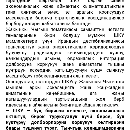
тереңдеши шартында ШКУ барган сайын
экономикалык жана аймактык кызматташтыктын
гана аянтчасы эмес, эл аралык коопсуздук
маселелери боюнча стратегиялык координациялоо
борбору катары кабыл алына баштады.
Жакынкы Чыгыш тематикасы саммиттин негизги
темаларынын бири болушу мүмкүн. ШКУ
мамлекеттери үчүн Ирандын дестабилизациясы
транспорттук жана энергетикалык коридорлордун
бузулушу, радикалдык кыймылдардын күчөшү,
качкындардын агымы, евразиялык интеграция
долбооруна коркунуч жана аймактагы тышкы
күчтөрдүн аскердик катышуусунун өсүшү сыяктуу
масштабдуу тобокелдиктерди алып келет.
Ошондуктан, өнөктөштөрдүн ШКУну Жакынкы Чыгышта
мындан аркы эскалацияга жана жаңжалдын
аймагынын кеңейишине, ага жаңы
катышуучулардын тартылышына жол бербөө
идеясынын айланасына биригиши абдан логикалуу.
— ШКУ — бул, биринчи кезекте, экономикалык
өнөктөштүк, бирок туруксуздук күчөй берсе, бул
өнүктүрүү долбоорлоруна коркунуч келтирерин
баары түшүнүп турат. Тынчтык келишимдеринин