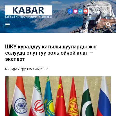
Кыр
ШКУ куралдуу кагылышууларды жөнгө
салууда олуттуу роль ойной алат –
эксперт
Маек
1597
14 Май 2026
15:30