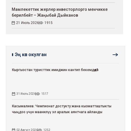
Мамлекеттик жерлер инвесторлорго менчикке
берилбейт – Жаңыбай Дыйканов
21 Июль 2026
1915
Эң көп окулган
Кыргызстан туристтик имиджин кантип бекемдөөдө?
31 Июль 2026
1517
Касымалиев: Чемпионат достукту жана кызматташтыкты
чыңдоо үчүн маанилүү эл аралык аянтчага айланды
02 Август 2026
1252