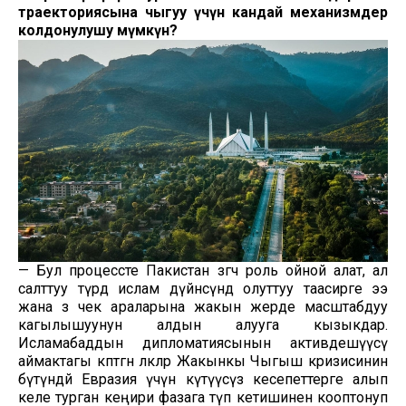
траекториясына чыгуу үчүн кандай механизмдер
колдонулушу мүмкүн?
— Бул процессте Пакистан өзгөчө роль ойной алат, ал
салттуу түрдө ислам дүйнөсүндө олуттуу таасирге ээ
жана өз чек араларына жакын жерде масштабдуу
кагылышуунун алдын алууга кызыкдар.
Исламабаддын дипломатиясынын активдешүүсү
аймактагы көптөгөн өлкөлөр Жакынкы Чыгыш кризисинин
бүтүндөй Евразия үчүн күтүүсүз кесепеттерге алып
келе турган кеңири фазага өтүп кетишинен кооптонуп