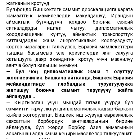
жатканын көрсөтүүдө.
Бул фондо Бишкектеги саммит деэскалацияга карата
жамааттык мамилелерди макулдашуу, Ирандын
аймактык бүтүндүгүн колдоо боюнча саясий
сигналдарды иштеп чыгуу, дипломатиялык
координацияны күчөтүү, аймактык транспорттук
каттамдарды жана энергетикалык коопсуздукту
коргоо чараларын талкуулоо, Евразия мамлекеттери
тышкы басымсыз эле кризистерди жөнгө салууга
катышууга даяр экендигин көрсөтүү үчүн маанилүү
аянтча болуп калышы мүмкүн.
— Бул чоң дипломатиялык жана өтө олуттуу
жоопкерчилик. Башкача айтканда, Бишкек Евразия
мейкиндигинде глобалдык туруктуулукка
жетишүү боюнча саммит өткөрүлүүчү жайга
айланууда...
— Кыргызстан үчүн мындай татаал учурда бул
саммитти өткөрүү өлкөнүн дипломатиялык кадыр-баркын
кыйла жогорулатат. Бишкек иш жүзүндө евразиялык
саясаттын борбордук аянтчаларынын бирине
айланууда, бул жерде Борбор Азия аймагынын
алкагынан алда канча кеңири маселелер талкууланат.