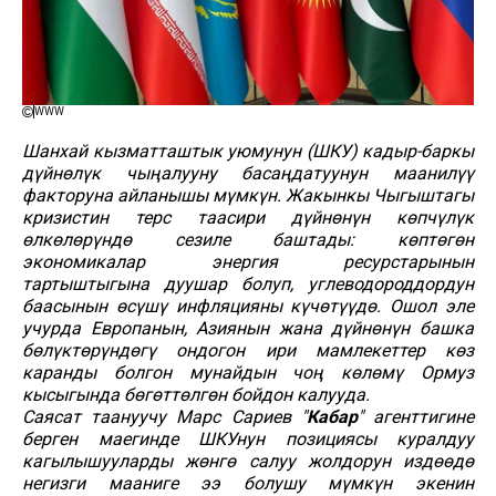
WWW
Шанхай кызматташтык уюмунун (ШКУ) кадыр-баркы
дүйнөлүк чыңалууну басаңдатуунун маанилүү
факторуна айланышы мүмкүн. Жакынкы Чыгыштагы
кризистин терс таасири дүйнөнүн көпчүлүк
өлкөлөрүндө сезиле баштады: көптөгөн
экономикалар энергия ресурстарынын
тартыштыгына дуушар болуп, углеводороддордун
баасынын өсүшү инфляцияны күчөтүүдө. Ошол эле
учурда Европанын, Азиянын жана дүйнөнүн башка
бөлүктөрүндөгү ондогон ири мамлекеттер көз
каранды болгон мунайдын чоң көлөмү Ормуз
кысыгында бөгөттөлгөн бойдон калууда.
Саясат таануучу Марс Сариев "
Кабар
" агенттигине
берген маегинде ШКУнун позициясы куралдуу
кагылышууларды жөнгө салуу жолдорун издөөдө
негизги мааниге ээ болушу мүмкүн экенин