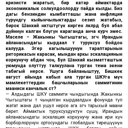
кризисти жаратып, бир катар аймактарда
экономикалык солкулдоолорду пайда кылды. Биз
дагы бензиндин кымбатташы жана инфляция
түрүндөгү кыйынчылыктарды сезип жатабыз,
бирок Шанхай өнөктөштүгүнө кирген өлкөлөрдө бул абал
дүйнөнүн калган бөлүгүнө караганда анча курч эмес.
Маселе
–
Жакынкы Чыгыштагы, өзгөчө Ирандын
айланасындагы кырдаал өтө туруксуз бойдон
калууда. Эгер кагылышуунун тараптарынын
риторикасын карасак, мындан аркы эскалациянын
коркунучу абдан чоң. Бул Шанхай кызматташтык
уюмунда олуттуу талкуулана турган тема экени
табигый нерсе. Ушуга байланыштуу, Бишкек
август айында кабыл ала турган ШКУга мүчө
мамлекеттердин башчыларынын саммитинин
мааниси канчалык өсөт?
— Алдыдагы ШКУ саммити чындыгында Жакынкы
Чыгыштагы өтө чыңалган кырдаалдын фонунда өтүп
жатат жана дал ушул нерсе ага өзгөчө тарыхый маани
берет. Аймактык туруксуздуктун өсүшү, Ирандын
айланасындагы эскалация коркунучу жана ири күч
борборлорунун ортосундагы глобалдык тирешүүнүн