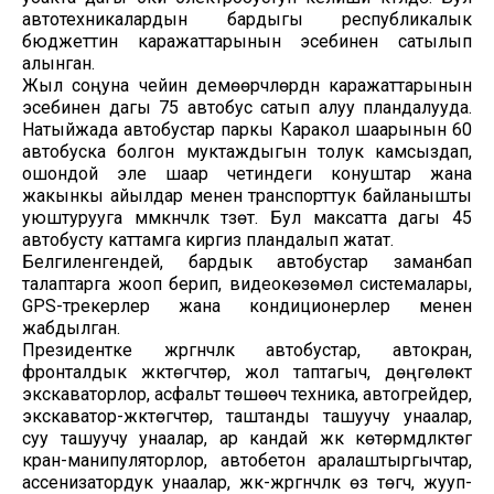
автотехникалардын бардыгы республикалык
бюджеттин каражаттарынын эсебинен сатылып
алынган.
Жыл соңуна чейин демөөрчүлөрдүн каражаттарынын
эсебинен дагы 75 автобус сатып алуу пландалууда.
Натыйжада автобустар паркы Каракол шаарынын 60
автобуска болгон муктаждыгын толук камсыздап,
ошондой эле шаар четиндеги конуштар жана
жакынкы айылдар менен транспорттук байланышты
уюштурууга мүмкүнчүлүк түзөт. Бул максатта дагы 45
автобусту каттамга киргизүү пландалып жатат.
Белгиленгендей, бардык автобустар заманбап
талаптарга жооп берип, видеокөзөмөл системалары,
GPS-трекерлер жана кондиционерлер менен
жабдылган.
Президентке жүргүнчүлүк автобустар, автокран,
фронталдык жүктөгүчтөр, жол таптагыч, дөңгөлөктүү
экскаваторлор, асфальт төшөөчү техника, автогрейдер,
экскаватор-жүктөгүчтөр, таштанды ташуучу унаалар,
суу ташуучу унаалар, ар кандай жүк көтөрүмдүүлүктөгү
кран-манипуляторлор, автобетон аралаштыргычтар,
ассенизатордук унаалар, жүк-жүргүнчүлүк өзү төгүүчү, жууп-