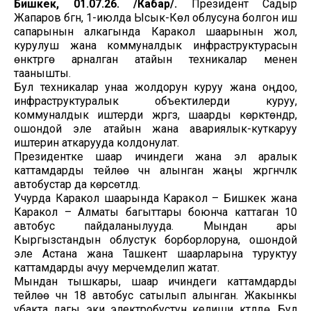
Бишкек, 01.07.26. /Кабар/.
Президент Садыр
Жапаров бүгүн, 1-июлда Ысык-Көл облусуна болгон иш
сапарынын алкагында Каракол шаарынын жол,
курулуш жана коммуналдык инфраструктурасын
өнүктүрүүгө арналган атайын техникалар менен
таанышты.
Бул техникалар унаа жолдорун куруу жана оңдоо,
инфраструктуралык объектилерди куруу,
коммуналдык иштерди жүргүзүү, шаарды көрктөндүрүү,
ошондой эле атайын жана авариялык-куткаруу
иштерин аткарууда колдонулат.
Президентке шаар ичиндеги жана эл аралык
каттамдарды тейлөө үчүн алынган жаңы жүргүнчүлүк
автобустар да көрсөтүлдү.
Учурда Каракол шаарында Каракол – Бишкек жана
Каракол – Алматы багыттары боюнча каттаган 10
автобус пайдаланылууда. Мындан ары
Кыргызстандын облустук борборлоруна, ошондой
эле Астана жана Ташкент шаарларына туруктуу
каттамдарды ачуу мерчемделип жатат.
Мындан тышкары, шаар ичиндеги каттамдарды
тейлөө үчүн 18 автобус сатылып алынган. Жакынкы
убакта дагы эки электробустун келиши күтүлүүдө. Бул