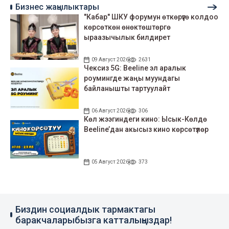
Бизнес жаңылыктары
"Кабар" ШКУ форумун өткөрүүгө колдоо
көрсөткөн өнөктөштөргө
ыраазычылык билдирет
09 Август 2026
2631
Чексиз 5G: Beeline эл аралык
роумингде жаңы муундагы
байланышты тартуулайт
06 Август 2026
306
Көл жээгиндеги кино: Ысык-Көлдө
Beeline’дан акысыз кино көрсөтүлөр
05 Август 2026
373
Биздин социалдык тармактагы
баракчаларыбызга катталыңыздар!