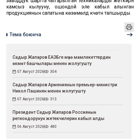
заводдук шартта чыгарылган техникаларды жеткирүүнү
камсыз кылууну, ошондой эле кабыл алынган
продукциянын сапатына көзөмөлдү күчөтүүнү тапшырды.
Тема боюнча
Садыр Жапаров ЕАЭБге мүчө мамлекеттердин
өкмөт башчылары менен жолугушту
07 Август 2026
304
Садыр Жапаров Армениянын премьер-министри
Никол Пашинян менен жолугушту
07 Август 2026
313
Президент Садыр Жапаров Россиянын
региондорунун жетекчилерин кабыл алды
06 Август 2026
480