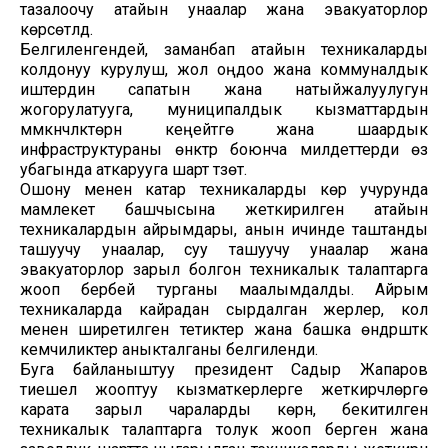
тазалоочу атайын унаалар жана эвакуаторлор
көрсөтүлдү.
Белгиленгендей, заманбап атайын техникаларды
колдонуу курулуш, жол оңдоо жана коммуналдык
иштердин сапатын жана натыйжалуулугун
жогорулатууга, муниципалдык кызматтардын
мүмкүнчүлүктөрүн кеңейтүүгө жана шаардык
инфраструктураны өнүктүрүү боюнча милдеттерди өз
убагында аткарууга шарт түзөт.
Ошону менен катар техникаларды көрүү учурунда
мамлекет башчысына жеткирилген атайын
техникалардын айрымдары, анын ичинде таштанды
ташуучу унаалар, суу ташуучу унаалар жана
эвакуаторлор зарыл болгон техникалык талаптарга
жооп бербей турганы маалымдалды. Айрым
техникаларда кайрадан сырдалган жерлер, кол
менен ширетилген тетиктер жана башка өндүрүштүк
кемчиликтер аныкталганы белгиленди.
Буга байланыштуу президент Садыр Жапаров
тиешелүү жооптуу кызматкерлерге жеткирүүчүлөргө
карата зарыл чараларды көрүүнү, бекитилген
техникалык талаптарга толук жооп берген жана