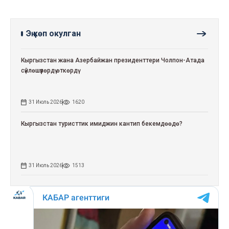
Эң көп окулган
Кыргызстан жана Азербайжан президенттери Чолпон-Атада
сүйлөшүүлөрдү өткөрдү
31 Июль 2026
1620
Кыргызстан туристтик имиджин кантип бекемдөөдө?
31 Июль 2026
1513