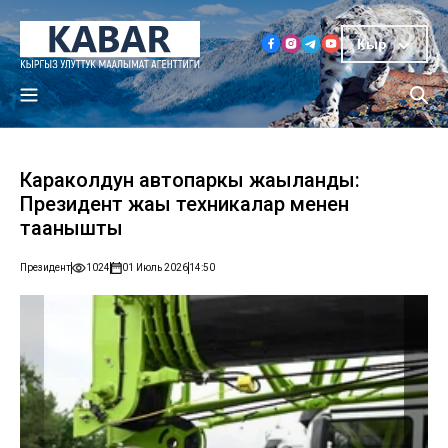
Кыр
Караколдун автопаркы жаңыланды:
Президент жаңы техникалар менен
таанышты
Президент
1024
01 Июль 2026
14:50