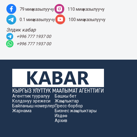
79 миң жазылуучу
110 миң жазылуучу
0.1 миң жазылуучу
100 миң жазылуучу
Элдик кабар
+996 777 1937 00
+996 777 1937 00
Агенттик тууралуу
Башкы бет
Колдонуу эрежеси
Жаңылыктар
Байланыш номерлер
Пресс-борбор
Жарнама
Бизнес жаңылыктары
Издөө
Архив