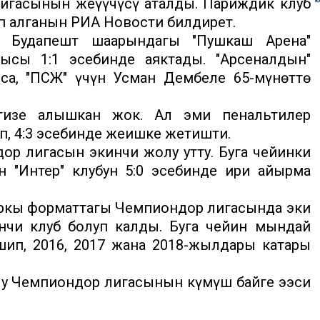
игасынын жеңүүчүсү аталды. Париждик клуб
п алганын РИА Новости билдирет.
 Будапешт шаарындагы "Пушкаш Арена"
тысы 1:1 эсебинде аяктады. "Арсеналдын"
са, "ПСЖ" үчүн Усман Дембеле 65-мүнөттө
гизе алышкан жок. Ал эми пенальтилер
, 4:3 эсебинде жеңишке жетишти.
р лигасын экинчи жолу утту. Буга чейинки
 "Интер" клубун 5:0 эсебинде ири айырма
ыркы форматтагы Чемпиондор лигасында эки
нчи клуб болуп калды. Буга чейин мындай
ип, 2016, 2017 жана 2018-жылдары катары
лу Чемпиондор лигасынын күмүш байге ээси