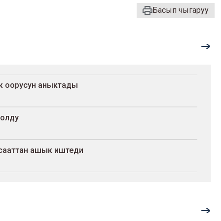
Басып чыгаруу
ак оорусун аныктады
болду
 сааттан ашык иштеди