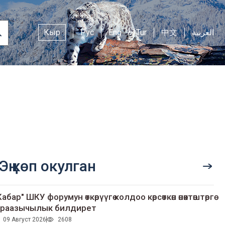
Кыр
Рус
Eng
Tur
中文
العربية
Эң көп окулган
Кабар" ШКУ форумун өткөрүүгө колдоо көрсөткөн өнөктөштөргө
раазычылык билдирет
09 Август 2026
2608