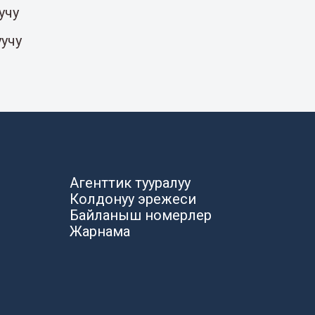
учу
уучу
Агенттик тууралуу
Колдонуу эрежеси
Байланыш номерлер
Жарнама