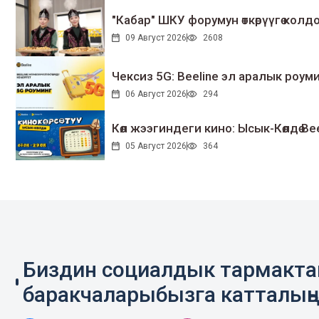
"Кабар" ШКУ форумун өткөрүүгө колдо
09 Август 2026
2608
Чексиз 5G: Beeline эл аралык ро
06 Август 2026
294
Көл жээгиндеги кино: Ысык-Көлдө Bee
05 Август 2026
364
Биздин социалдык тармакт
баракчаларыбызга катталың