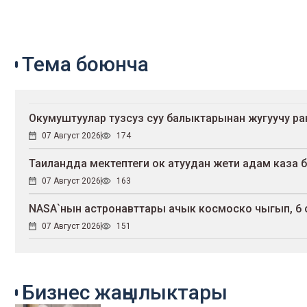
Тема боюнча
Окумуштуулар тузсуз суу балыктарынан жугуучу р
07 Август 2026
174
Таиландда мектептеги ок атуудан жети адам каза 
07 Август 2026
163
NASA`нын астронавттары ачык космоско чыгып, 6
07 Август 2026
151
Бизнес жаңылыктары