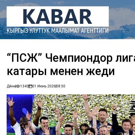
“ПСЖ” Чемпиондор лиг
катары менен жеңди
Дүйнө
1343
01 Июнь 2026
08:50