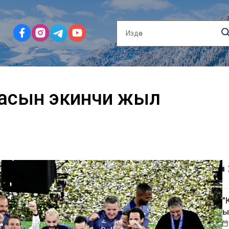
асын экинчи жыл
"
ы