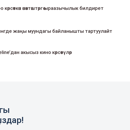
о көрсөткөн өнөктөштөргө ыраазычылык билдирет
умингде жаңы муундагы байланышты тартуулайт
line’дан акысыз кино көрсөтүлөр
агы
ыздар!