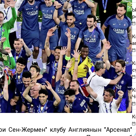
Ы
р
К
а
К
с
К
Ч
К
и Сен-Жермен" клубу Англиянын "Арсенал"