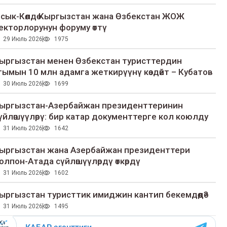
сык-Көлдө Кыргызстан жана Өзбекстан ЖОЖ
екторлорунун форуму өттү
29 Июль 2026
1975
ыргызстан менен Өзбекстан туристтердин
гымын 10 млн адамга жеткирүүнү көздөйт – Кубатов
30 Июль 2026
1699
ыргызстан-Азербайжан президенттеринин
үйлөшүүлөрү: бир катар документтерге кол коюлду
31 Июль 2026
1642
ыргызстан жана Азербайжан президенттери
олпон-Атада сүйлөшүүлөрдү өткөрдү
31 Июль 2026
1602
ыргызстан туристтик имиджин кантип бекемдөөдө?
31 Июль 2026
1495