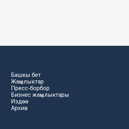
Башкы бет
Жаңылыктар
Пресс-борбор
Бизнес жаңылыктары
Издөө
Архив