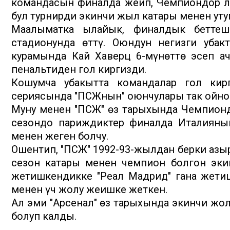
командасын финалда жеңип, Чемпиондор л
бул турнирди экинчи жыл катары менен уту
Маалыматка ылайык, финалдык беттеш
стадионунда өттү. Оюндун негизги убак
курамында Кай Хаверц 6-мүнөттө эсеп ач
пенальтиден гол киргизди.
Кошумча убакытта командалар гол кир
сериясында "ПСЖнын" оюнчулары так ойноп
Муну менен "ПСЖ" өз тарыхында Чемпиондо
сезондо париждиктер финалда Италиянын
менен жеңген болчу.
Ошентип, "ПСЖ" 1992-93-жылдан берки аз
сезон катары менен чемпион болгон эки
жетишкендикке "Реал Мадрид" гана жетиш
менен үч жолу жеңишке жеткен.
Ал эми "Арсенал" өз тарыхында экинчи жо
болуп калды.