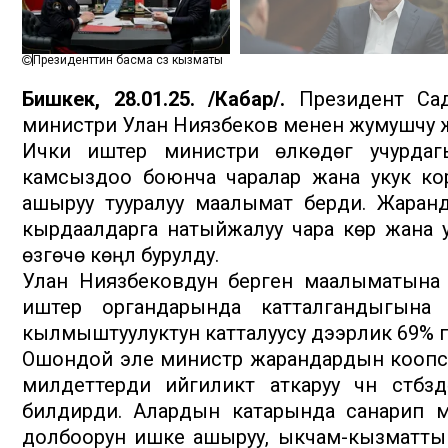
Президенттин басма сөз кызматы
Бишкек, 28.01.25. /Кабар/.
Президент Сады
министри Улан Ниязбеков менен жумушчу жо
Ички иштер министри өлкөдөгү учурдагы
камсыздоо боюнча чаралар жана укук к
ашыруу тууралуу маалымат берди. Жаранд
кырдаалдарга натыйжалуу чара көрүү жана
өзгөчө көңүл бурулду.
Улан Ниязбековдун берген маалыматына 
иштер органдарында катталгандыгына
кылмыштуулуктун катталуусу дээрлик 69% п
Ошондой эле министр жарандардын коопсу
милдеттерди ийгиликтүү аткаруу үчүн үстү
билдирди. Алардын катарында санарип ми
долбоорун ишке ашыруу, ыкчам-кызматты