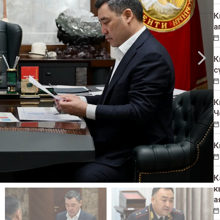
К
а
К
с
К
Ч
К
К
к
а