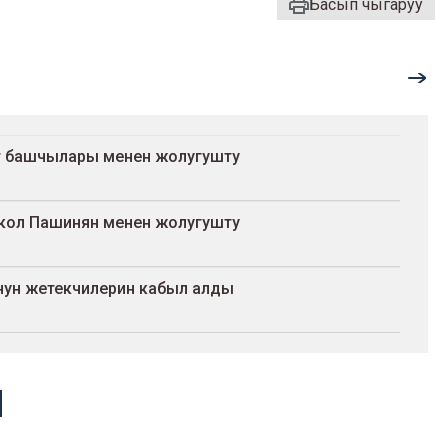
Басып чыгаруу
т башчылары менен жолугушту
кол Пашинян менен жолугушту
ун жетекчилерин кабыл алды