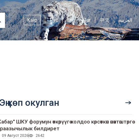
Кыр
Рус
Eng
Tur
中文
العربية
Эң көп окулган
Кабар" ШКУ форумун өткөрүүгө колдоо көрсөткөн өнөктөштөргө
раазычылык билдирет
09 Август 2026
2642