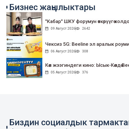
Бизнес жаңылыктары
"Кабар" ШКУ форумун өткөрүүгө колдо
09 Август 2026
2642
Чексиз 5G: Beeline эл аралык ро
06 Август 2026
308
Көл жээгиндеги кино: Ысык-Көлдө Bee
05 Август 2026
376
Биздин социалдык тармакт