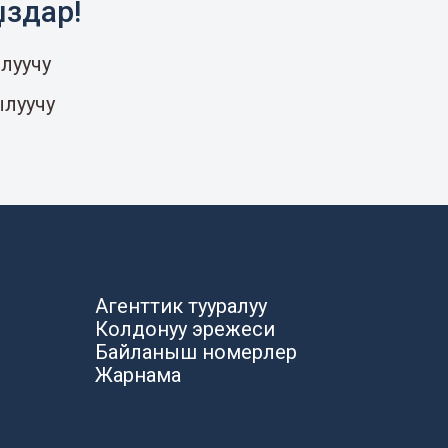
ыздар!
луучу
ылуучу
Агенттик тууралуу
Колдонуу эрежеси
Байланыш номерлер
Жарнама