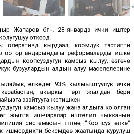
р Жапаров бүгүн, 28-январда ички иштер
лугушуу өткөрдү.
 оперативдүү кырдаал, коомдук тартипти
оргоо органдарындагы реформаларды ишке
ардын коопсуздугун камсыз кылуу, өзгөчө
 укук бузуулардын алдын алуу маселелерине
ылайык, өлкөдөгү 93% кылмыштуулук ички
 карабастан, акыркы төрт жылдан бери
айызга азайтууга жетишкен.
здугун камсыз кылуу жана алдыга коюлган
бүздөгү жылга иш-чаралар иштелип чыкканын
лиция системасын түптөө, “Коопсуз өлкө”
к ишмердикти бекемдөө жаатында курулуш