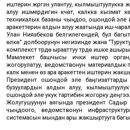
иштерин жүргүзүүнү улантуу, кылмыштуулукка 
алуу ишмердигин күчөтүү, калкка кызмат к
техникалык базаны чыңдоо, ошондой эле үй-
аракеттерин алдын алуу жаатында иш-чарал
Улан Ниязбеков белгилегендей, бул багыт
өлкө” долбоорунун негизинде жана “Турук
комплекстүү түрдө ырааттуу түрдө ишке ашыры
Мамлекет башчысы ички иштер органда
жогорулатуу, ведомствонун материалдык-
калк менен өз ара аракеттенүү иштерин жак
Президент ошондой эле баңгизаттарды мы
бузуулардын алдын алуу, кылмыштуулук ме
ошондой эле укук тартибин жогорку деңгээл
Жолугушуунун аягында президент Садыр 
чыңдоого, ведомствонун инфраструктура
системасын мындан ары жакшыртууга багыт