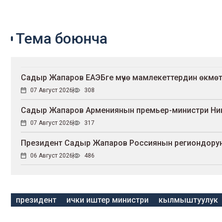
Тема боюнча
Садыр Жапаров ЕАЭБге мүчө мамлекеттердин өкмө
07 Август 2026
308
Садыр Жапаров Армениянын премьер-министри Ни
07 Август 2026
317
Президент Садыр Жапаров Россиянын региондорун
06 Август 2026
486
президент
ички иштер министри
кылмыштуулук