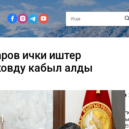
ров ички иштер
ковду кабыл алды
"
ы