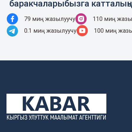
баракчаларыбызга катталың
79 миң жазылуучу
110 миң жазы
0.1 миң жазылуучу
100 миң жаз