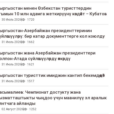
ыргызстан менен Өзбекстан туристтердин
гымын 10 млн адамга жеткирүүнү көздөйт – Кубатов
30 Июль 2026
1720
ыргызстан-Азербайжан президенттеринин
үйлөшүүлөрү: бир катар документтерге кол коюлду
31 Июль 2026
1662
ыргызстан жана Азербайжан президенттери
олпон-Атада сүйлөшүүлөрдү өткөрдү
31 Июль 2026
1621
ыргызстан туристтик имиджин кантип бекемдөөдө?
31 Июль 2026
1517
асымалиев: Чемпионат достукту жана
ызматташтыкты чыңдоо үчүн маанилүү эл аралык
янтчага айланды
02 Август 2026
1252