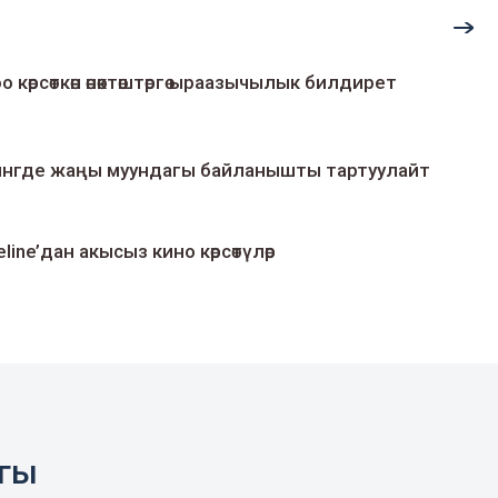
о көрсөткөн өнөктөштөргө ыраазычылык билдирет
умингде жаңы муундагы байланышты тартуулайт
line’дан акысыз кино көрсөтүлөр
агы