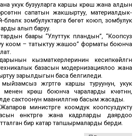
жана укук бузууларга каршы күрөшүү жана алдын
өрсөтүүнүн сапатын жакшыртуу, материалдык-
бүлөлүк зомбулуктарга бөгөт коюп, зомбулук
арды алып баруу.
тардын баары “Улуттук пландын”, “Коопсуз
туу коом – татыктуу жашоо” форматы боюнча
лат.
рынын кызматкерлеринин кесипкөйлүгүн
техникалык базасын модернизациялоо жана
шыртуу зарылдыгын баса белгиледи.
йзамсыз жүгүртүүгө каршы туруунун, укук
нен күрөшүү боюнча чараларды күчөтүүнүн,
де сактоонун маанилүүлүгүнө басым жасады.
Жапаров министрге коомдук коопсуздукту
сын өнүктүрүүгө жана кадрларды даярдоо
талган бир катар тапшырмаларды берди.