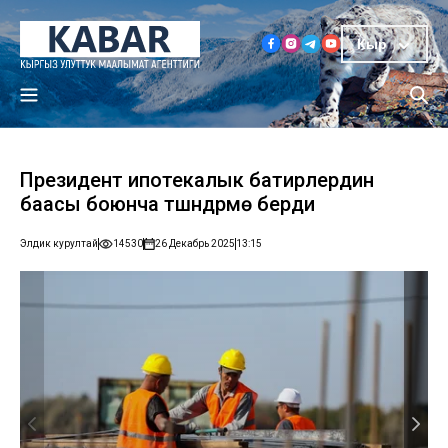
Кыр
Президент ипотекалык батирлердин
баасы боюнча түшүндүрмө берди
Элдик курултай
14530
26 Декабрь 2025
13:15