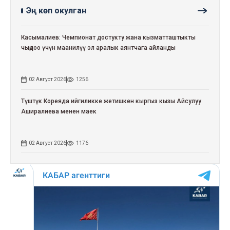
Эң көп окулган
Касымалиев: Чемпионат достукту жана кызматташтыкты
чыңдоо үчүн маанилүү эл аралык аянтчага айланды
02 Август 2026
1256
Түштүк Кореяда ийгиликке жетишкен кыргыз кызы Айсулуу
Аширалиева менен маек
02 Август 2026
1176