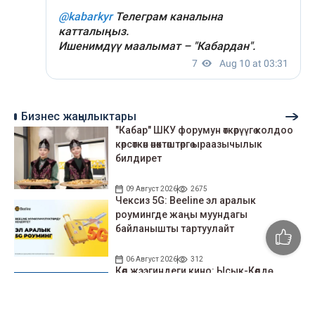
Бизнес жаңылыктары
"Кабар" ШКУ форумун өткөрүүгө колдоо
көрсөткөн өнөктөштөргө ыраазычылык
билдирет
09 Август 2026
2675
Чексиз 5G: Beeline эл аралык
роумингде жаңы муундагы
байланышты тартуулайт
06 Август 2026
312
Көл жээгиндеги кино: Ысык-Көлдө
Beeline’дан акысыз кино көрсөтүлөр