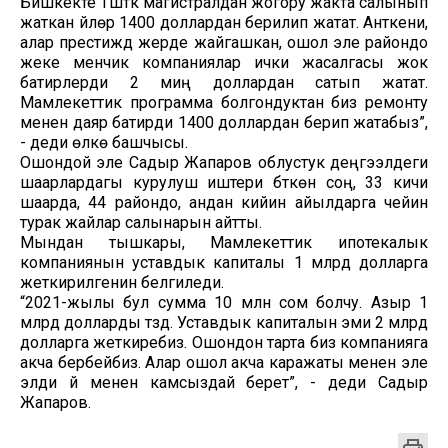
Бишкекте Түштүк магистралдан жогору жакта салынып
жаткан үйлөр 1400 доллардан берилип жатат. Анткени,
алар престиждүү жерде жайгашкан, ошол эле райондо
жеке менчик компаниялар ички жасалгасы жок
батирлерди 2 миң доллардан сатып жатат.
Мамлекеттик программа болгондуктан биз ремонту
менен даяр батирди 1400 доллардан берип жатабыз”,
- деди өлкө башчысы.
Ошондой эле Садыр Жапаров облустук деңгээлдеги
шаарлардагы курулуш иштери бүткөн соң, 33 кичи
шаарда, 44 райондо, андан кийин айылдарга чейин
турак жайлар салынарын айтты.
Мындан тышкары, Мамлекеттик ипотекалык
компаниянын уставдык капиталы 1 млрд долларга
жеткирилгенин белгиледи.
“2021-жылы бул сумма 10 млн сом болчу. Азыр 1
млрд долларды түздү. Уставдык капиталын эми 2 млрд
долларга жеткиребиз. Ошондон тарта биз компанияга
акча бербейбиз. Алар ошол акча каражаты менен эле
элди үй менен камсыздай берет”, - деди Садыр
Жапаров.