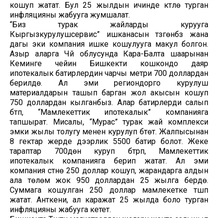
кошуп жатат. Бул 25 жылдын ичинде күтүлө турган
инфляцияны жабууга жумшалат.
“Биз турак жайларды курууга
Кыргызкурулушсервис” ишканасын түзгөнбүз жана
дагы эки компания ишке кошулууга макул болгон.
Азыр аларга Чүй облусунда Кара-Балта шаарынан
Кеминге чейин Бишкекти кошкондо даяр
ипотекалык батирлердин чарчы метри 700 доллардан
берилүүдө. Ал эми региондорго курулуш
материалдарын ташып барган жол акысын кошуп
750 доллардан кылганбыз. Алар батирлерди салып
бүтүп, “Мамлекеттик ипотекалык” компанияга
тапшырат. Мисалы, “Мурас” турак жай комплекси
эмки жылы толугу менен курулуп бүтөт. Жалпысынан
8 гектар жерде дээрлик 5500 батир болот. Жеке
тараптар 700дөн куруп бүтүрүп, Мамлекеттик
ипотекалык компанияга берип жатат. Ал эми
компания үстүнө 250 доллар кошуп, жарандарга алдын
ала төлөмү жок 950 доллардан 25 жылга берүүдө.
Суммага кошулган 250 доллар мамлекетке түшүп
жатат. Анткени, ал каражат 25 жылда боло турган
инфляцияны жабууга кетет.