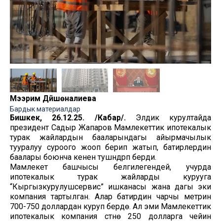
Мээрим Дүйшөналиева
Бардык материалдар
Бишкек, 26.12.25. /Кабар/.
Элдик курултайда
президент Садыр Жапаров Мамлекеттик ипотекалык
турак жайлардын бааларындагы айырмачылык
тууралуу суроого жооп берип жатып, батирлердин
баалары боюнча кенен тушүндүрүп берди.
Мамлекет башчысы белгилегендей, учурда
ипотекалык турак жайларды курууга
“Кыргызкурулушсервис” ишканасы жана дагы эки
компания тартылган. Алар батирдин чарчы метрин
700-750 доллардан куруп берүүдө. Ал эми Мамлекеттик
ипотекалык компания үстүнө 250 долларга чейин