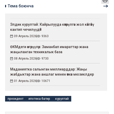
Тема боюнча
Элдик курултай: Кайрылууда көтөрүлгөн жол көйгөйү
кантип чечилүүдө?
09 Апрель 2026
9363
ӨКМдеги өзгөрүүлөр: Заманбап имараттар жана
жаңыланган техникалык база
08 Апрель 2026
9730
Маданиятка салынган миллиарддар: Жаңы
жабдыктар жана аншлаг менен өткөн мюзиклдер
01 Апрель 2026
10671
президент
ипотека батир
курултай