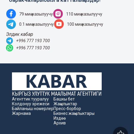
79 миң жазылуучу
110 миң жазылуучу
0.1 миң жазылуучу
100 миң жазылуучу
Элдик кабар
+996 777 193 700
+996 777 193 700
Агенттик тууралуу
Башкы бет
Колдонуу эрежеси
Жаңылыктар
Байланыш номерлер
Пресс-борбор
Жарнама
Бизнес жаңылыктары
Издөө
Архив