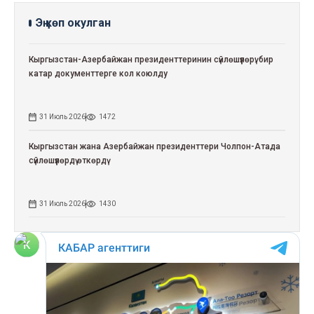
Эң көп окулган
Кыргызстан-Азербайжан президенттеринин сүйлөшүүлөрү: бир
катар документтерге кол коюлду
31 Июль 2026
1472
Кыргызстан жана Азербайжан президенттери Чолпон-Атада
сүйлөшүүлөрдү өткөрдү
31 Июль 2026
1430