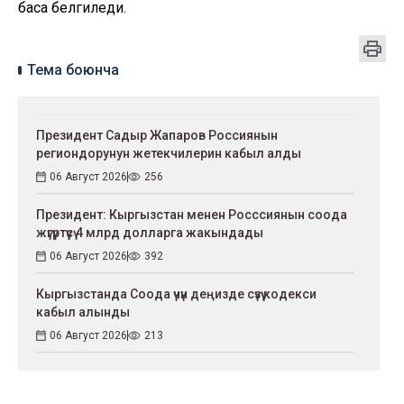
баса белгиледи.
Тема боюнча
Президент Садыр Жапаров Россиянын
региондорунун жетекчилерин кабыл алды
06 Август 2026
256
Президент: Кыргызстан менен Росссиянын соода
жүгүртүүсү 4 млрд долларга жакындады
06 Август 2026
392
Кыргызстанда Соода үчүн деңизде сүзүү кодекси
кабыл алынды
06 Август 2026
213