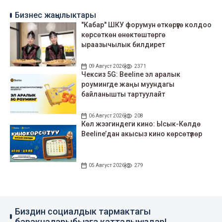
Бизнес жаңылыктары
"Кабар" ШКУ форумун өткөрүүгө колдоо
көрсөткөн өнөктөштөргө
ыраазычылык билдирет
09 Август 2026
2371
Чексиз 5G: Beeline эл аралык
роумингде жаңы муундагы
байланышты тартуулайт
06 Август 2026
208
Көл жээгиндеги кино: Ысык-Көлдө
Beeline’дан акысыз кино көрсөтүлөр
05 Август 2026
279
Биздин социалдык тармактагы
баракчаларыбызга катталыңыздар!