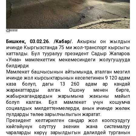
WWW
Бишкек, 03.02.26. /Кабар/.
Акыркы он жылдын
ичинде Кыргызстанда 75 миң жол-транспорт кырсыгы
катталды. Бул тууралуу президент Садыр Жапаров
«Унаа» мамлекеттик мекемесиндеги жолугушууда
билдирди.
Мамлекет башчысынын айтымында, аталган мезгил
ичинде жол кырсыктарынын кесепетинен 9 120 адам
каза болуп, дагы 13 260 адам ар кандай
жаракаттарды алган. Ошону менен бирге,
жабыркагандардын жарымына жакыны майып
болуп калган. Бул мамлекет үчүн кошумча
социалдык милдеттенмелерди, анын ичинде жөлөк
пулдарды төлөө зарылчылыгын жаратат.
Президент келтирилген сандар жол коопсуздугу
көйгөйүнүн олуттуу экенин жана системалуу
чараларды көрүү зарылдыгын далилдей турганын