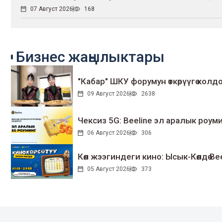
07 Август 2026
168
Бизнес жаңылыктары
"Кабар" ШКУ форумун өткөрүүгө колдо
09 Август 2026
2638
Чексиз 5G: Beeline эл аралык ро
06 Август 2026
306
Көл жээгиндеги кино: Ысык-Көлдө Bee
05 Август 2026
373