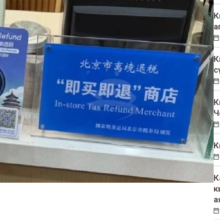
К
а
К
с
К
Ч
К
К
к
а