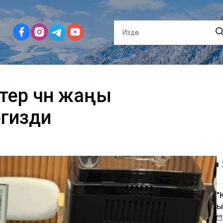
тер үчүн жаңы
гизди
"
ы