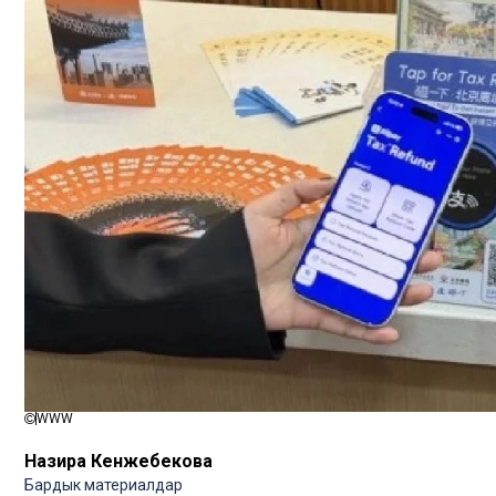
WWW
Назира Кенжебекова
Бардык материалдар