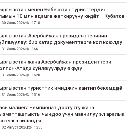
ыргызстан менен Өзбекстан туристтердин
гымын 10 млн адамга жеткирүүнү көздөйт – Кубатов
30 Июль 2026
1718
ыргызстан-Азербайжан президенттеринин
үйлөшүүлөрү: бир катар документтерге кол коюлду
31 Июль 2026
1661
ыргызстан жана Азербайжан президенттери
олпон-Атада сүйлөшүүлөрдү өткөрдү
31 Июль 2026
1620
ыргызстан туристтик имиджин кантип бекемдөөдө?
31 Июль 2026
1516
асымалиев: Чемпионат достукту жана
ызматташтыкты чыңдоо үчүн маанилүү эл аралык
янтчага айланды
02 Август 2026
1250