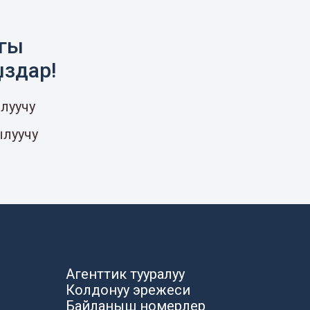
агы
ыздар!
луучу
ылуучу
Агенттик тууралуу
Колдонуу эрежеси
Байланыш номерлер