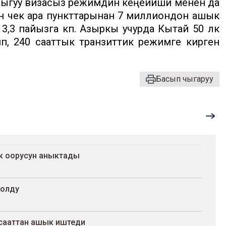
зыгуу визасыз режимдин кеңейиши менен да
 чек ара пункттарынан 7 миллиондон ашык
3,3 пайызга көп. Азыркы учурда Кытай 50 өлкө
п, 240 сааттык транзиттик режимге кирген
Басып чыгаруу
ак оорусун аныктады
болду
 сааттан ашык иштеди