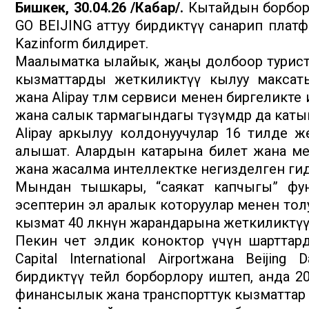
Бишкек, 30.04.26 /Кабар/.
Кытайдын борбору 
GO BEIJING аттуу бирдиктүү санарип платф
Kazinform билдирет.
Маалыматка ылайык, жаңы долбоор турист
кызматтарды жеткиликтүү кылуу максаты
жана Alipay төлөм сервиси менен биргеликт
жана салык тармагындагы түзүмдөр да каты
Alipay аркылуу колдонуучулар 16 тилде 
алышат. Алардын катарына билет жана ме
жана жасалма интеллектке негизделген гид
Мындан тышкары, “саякат капчыгы” функ
эсептерин эл аралык которуулар менен толук
кызмат 40 өлкөнүн жарандарына жеткиликтүү
Пекин чет элдик коноктор үчүн шарттарды
Capital International Airportжана Beijing 
бирдиктүү тейлөө борборлору иштеп, анда 
финансылык жана транспорттук кызматтар 