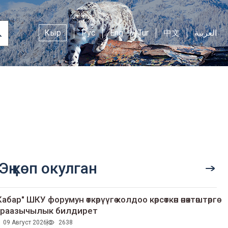
Кыр
Рус
Eng
Tur
中文
العربية
Эң көп окулган
Кабар" ШКУ форумун өткөрүүгө колдоо көрсөткөн өнөктөштөргө
раазычылык билдирет
09 Август 2026
2638