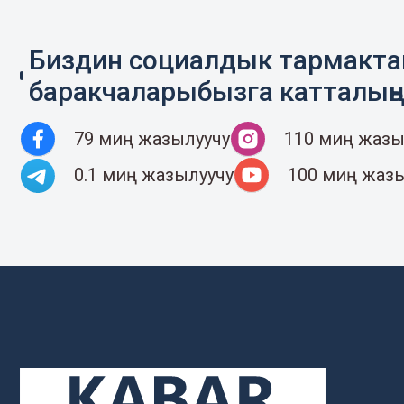
Биздин социалдык тармакт
баракчаларыбызга катталың
79 миң жазылуучу
110 миң жазы
0.1 миң жазылуучу
100 миң жаз