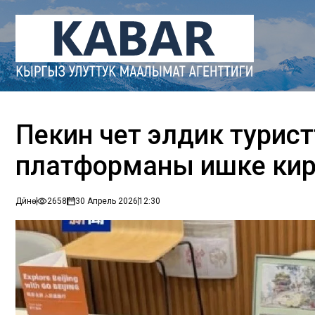
Пекин чет элдик турист
платформаны ишке кир
Дүйнө
2658
30 Апрель 2026
12:30