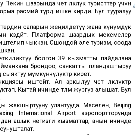
Пекин шаарында чет өлкөлүк туристтер үчүн
орма расмий түрдө ишке кирди. Бул тууралуу
тердин сапарын жеңилдетүү жана күнүмдүк
н көздөйт. Платформа шаардык мекемелер
е иштелип чыккан. Ошондой эле туризм, соода
шкан.
жеткиликтүү болгон 39 кызматты пайдалана
йманкана брондоо, саякатты пландаштыруу
 сыяктуу мүмкүнчүлүктөр кирет.
циясы иштейт. Ал аркылуу чет өлкөлүктөр
тап, Кытай ичинде төлөм жүргүзө алышат. Бул
.
 жакшыртууну улантууда. Маселен, Beijing
Daxing International Airport аэропортторунда
20дан ашык негизги кызматтар, анын ичинде
сунушталат.