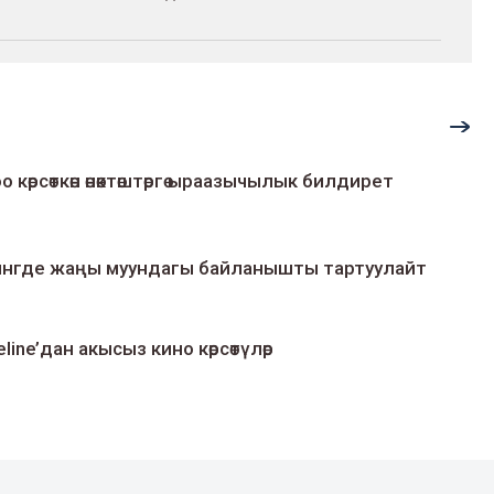
о көрсөткөн өнөктөштөргө ыраазычылык билдирет
умингде жаңы муундагы байланышты тартуулайт
line’дан акысыз кино көрсөтүлөр