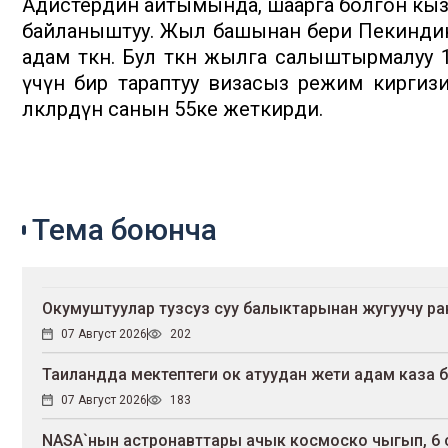
Адистердин айтымында, шаарга болгон кы
байланыштуу. Жыл башынан бери Пекиндин
адам өткөн. Бул өткөн жылга салыштырмалуу 1
үчүн бир тараптуу визасыз режим киргизи
өлкөлөрдүн санын 55ке жеткирди.
Тема боюнча
Окумуштуулар тузсуз суу балыктарынан жугуучу р
07 Август 2026
202
Таиландда мектептеги ок атуудан жети адам каза 
07 Август 2026
183
NASA`нын астронавттары ачык космоско чыгып, 6