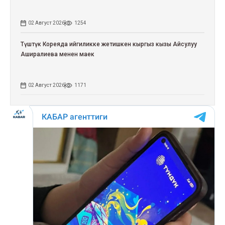
02 Август 2026
1254
Түштүк Кореяда ийгиликке жетишкен кыргыз кызы Айсулуу
Аширалиева менен маек
02 Август 2026
1171