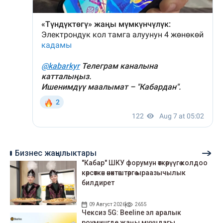
Бизнес жаңылыктары
"Кабар" ШКУ форумун өткөрүүгө колдоо
көрсөткөн өнөктөштөргө ыраазычылык
билдирет
09 Август 2026
2655
Чексиз 5G: Beeline эл аралык
роумингде жаңы муундагы