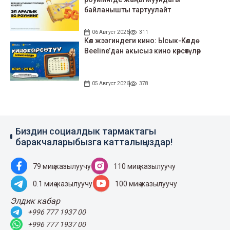
байланышты тартуулайт
06 Август 2026
311
Көл жээгиндеги кино: Ысык-Көлдө
Beeline’дан акысыз кино көрсөтүлөр
05 Август 2026
378
Биздин социалдык тармактагы
баракчаларыбызга катталыңыздар!
79 миң жазылуучу
110 миң жазылуучу
0.1 миң жазылуучу
100 миң жазылуучу
Элдик кабар
+996 777 1937 00
+996 777 1937 00