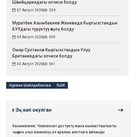
Швейцариядагы элчиси болду
07 Август 2026
204
Муратбек Азымбакиев Женевада Кыргызстандын
БУУдагы туруктуу өкүлү болду
04 Август 2026
500
Омар Султанов Кыргызстандын Улуу
Британиядагы элчиси болду
03 Август 2026
561
Нуржан Шайлдабекова
БШК
Эң көп окулган
Касымалиев: Чемпионат достукту жана кызматташтыкты
чыңдоо үчүн маанилүү эл аралык аянтчага айланды