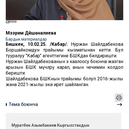
WWW
Мээрим Дүйшөналиева
Бардык материалдар
Бишкек, 10.02.25. /Кабар/.
Нуржан Шайлдабекова
Боршайкомдун төрайымы кызматынан кетти. Бул
тууралуу "Кабар" агенттигине БШКдан билдиришти.
Нуржан Шайлдабекованын өз каалоосу боюнча жазган
арызын БШК мүчөлөрү карап, анын чечимин колдоп
беришти.
Шайлдабекова БШКнын төрайымы болуп 2016-жылы
жана 2021-жылы эки ирет шайланган.
Тема боюнча
Муратбек Азымбакиев Кыргызстандын