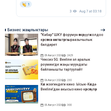
Бизнес жаңылыктары
"Кабар" ШКУ форумун өткөрүүгө колдоо
көрсөткөн өнөктөштөргө ыраазычылык
билдирет
09 Август 2026
2429
Чексиз 5G: Beeline эл аралык
роумингде жаңы муундагы
байланышты тартуулайт
06 Август 2026
230
Көл жээгиндеги кино: Ысык-Көлдө
Beeline’дан акысыз кино көрсөтүлөр
05 Август 2026
300