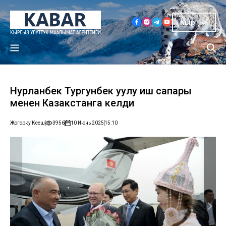
Кыр
Нурланбек Тургунбек уулу иш сапары
менен Казакстанга келди
Жогорку Кеңеш
3956
10 Июнь 2025
15:10