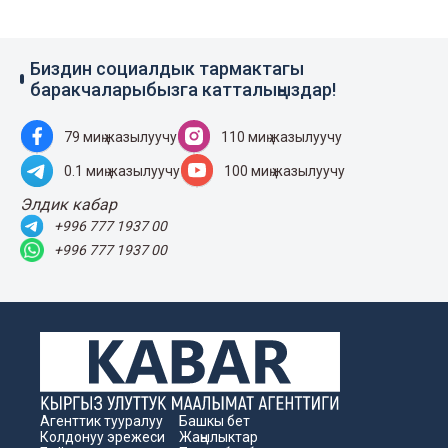
Биздин социалдык тармактагы
баракчаларыбызга катталыңыздар!
79 миң жазылуучу
110 миң жазылуучу
0.1 миң жазылуучу
100 миң жазылуучу
Элдик кабар
+996 777 1937 00
+996 777 1937 00
Агенттик тууралуу
Башкы бет
Колдонуу эрежеси
Жаңылыктар