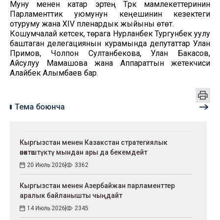
Муну менен катар эртең Түрк мамлекеттеринин
Парламенттик уюмунун кеңешинин кезектеги
отуруму жана XIV пленардык жыйыны өтөт.
Кошумчалай кетсек, төрага Нурланбек Тургунбек уулу
баштаган делегациянын курамында депутаттар Улан
Примов, Чолпон Султанбекова, Улан Бакасов,
Айсулуу Мамашова жана Аппараттын жетекчиси
Алайбек Алымбаев бар.
Тема боюнча
Кыргызстан менен Казакстан стратегиялык
өнөктөштүктү мындан ары да бекемдейт
20 Июль 2026
3362
Кыргызстан менен Азербайжан парламенттер
аралык байланышты чыңдайт
14 Июль 2026
2345