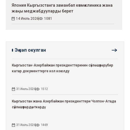
Япония Кыргызстанга заманбап көчмө клиника жана
жаңы меджабдууларды берет
14 Июль 2026
1081
Эң көп окулган
Кыргызстан-Азербайжан президенттеринин сүйлөшүүлөрү: бир
катар документтерге кол коюлду
31 Июль 2026
1512
Кыргызстан жана Азербайжан президенттери Чолпон-Атада
сүйлөшүүлөрдү өткөрдү
31 Июль 2026
1469