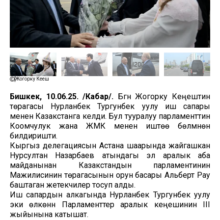
Жогорку Кеңеш
Бишкек, 10.06.25. /Кабар/.
Бүгүн Жогорку Кеңештин
төрагасы Нурланбек Тургунбек уулу иш сапары
менен Казакстанга келди. Бул тууралуу парламенттин
Коомчулук жана ЖМК менен иштөө бөлүмүнөн
билдиришти.
Кыргыз делегациясын Астана шаарында жайгашкан
Нурсултан Назарбаев атындагы эл аралык аба
майданынан Казакстандын парламентинин
Мажилисинин төрагасынын орун басары Альберт Рау
баштаган жетекчилер тосуп алды.
Иш сапардын алкагында Нурланбек Тургунбек уулу
эки өлкөнүн Парламенттер аралык кеңешинин III
жыйынына катышат.