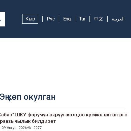
Кыр
Рус
Eng
Tur
中文
العربية
Эң көп окулган
Кабар" ШКУ форумун өткөрүүгө колдоо көрсөткөн өнөктөштөргө
раазычылык билдирет
09 Август 2026
2277