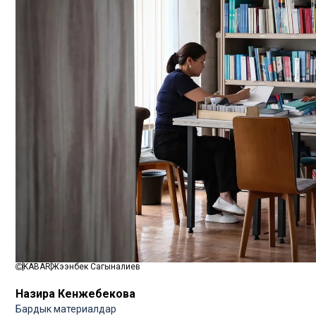
KABAR
Жээнбек Сагыналиев
Назира Кенжебекова
Бардык материалдар