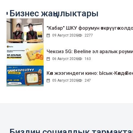
Бизнес жаңылыктары
"Кабар" ШКУ форумун өткөрүүгө колдо
09 Август 2026
2277
Чексиз 5G: Beeline эл аралык ро
06 Август 2026
163
Көл жээгиндеги кино: Ысык-Көлдө Bee
05 Август 2026
247
Биздин социалдык тармакт