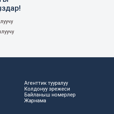
ыздар!
луучу
ылуучу
Агенттик тууралуу
Колдонуу эрежеси
Байланыш номерлер
Жарнама