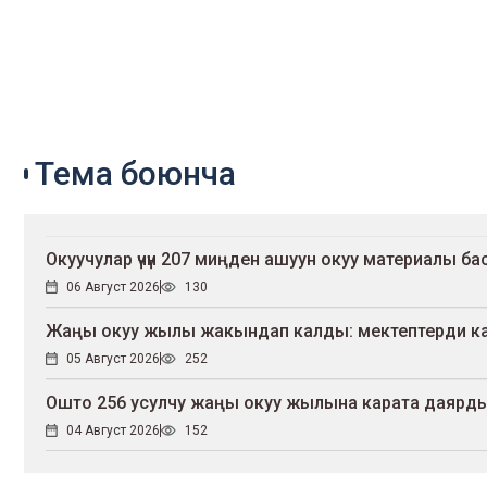
Тема боюнча
Окуучулар үчүн 207 миңден ашуун окуу материалы 
06 Август 2026
130
Жаңы окуу жылы жакындап калды: мектептерди канд
05 Август 2026
252
Ошто 256 усулчу жаңы окуу жылына карата даярдык
04 Август 2026
152