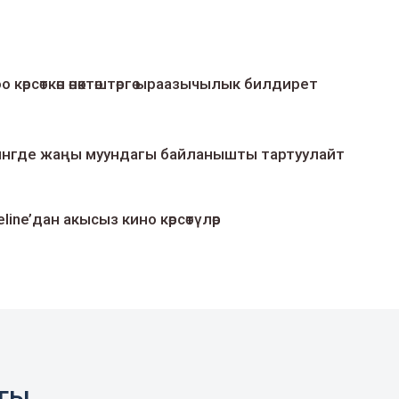
о көрсөткөн өнөктөштөргө ыраазычылык билдирет
умингде жаңы муундагы байланышты тартуулайт
line’дан акысыз кино көрсөтүлөр
агы