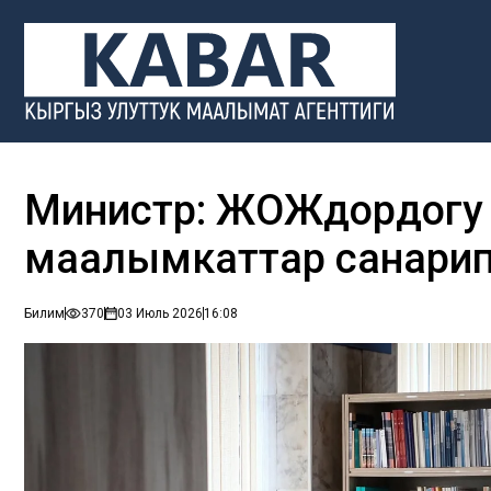
Министр: ЖОЖдордогу
маалымкаттар санарипт
Билим
370
03 Июль 2026
16:08