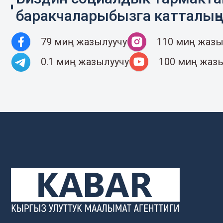
баракчаларыбызга катталың
79 миң жазылуучу
110 миң жазы
0.1 миң жазылуучу
100 миң жаз