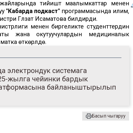
жайларында тийиштүү маалымкаттар менен
уу
"Кабарда подкаст"
программасында илим,
истри Гүлзат Исаматова билдирди.
истрлиги менен биргеликте студенттердин
аты жана окутуучулардын медициналык
тка өткөрүлүүдө.
да электрондук системага
25-жылга чейинки бардык
 платформасына байланыштырылып
Басып чыгаруу