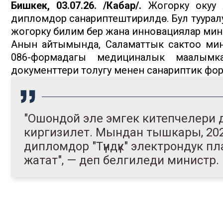
Бишкек, 03.07.26. /Кабар/.
Жогорку окуу 
дипломдор санариптештирилүүдө. Бул туурал
жогорку билим берүү жана инновациялар мин
Анын айтымында, Саламаттык сактоо мин
086-формадагы медициналык маалымк
документтери толугу менен санариптик форма
"Ошондой эле эмгек китепчелери 
киргизилет. Мындан тышкары, 20
дипломдор "Түндүк" электрондук
жатат", — деп белгиледи министр.