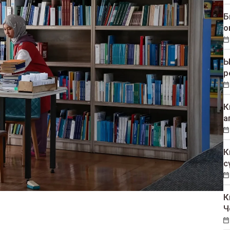
Б
о
Ы
р
К
а
К
с
К
Ч