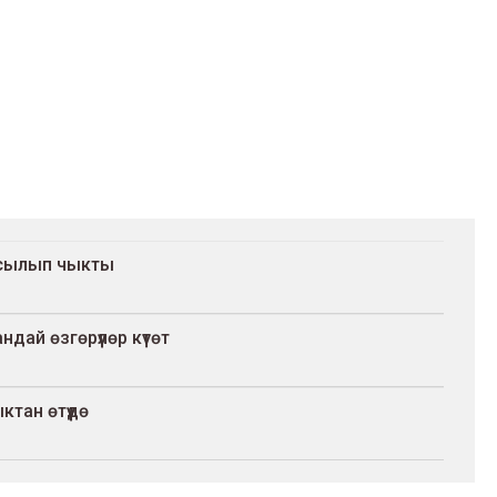
басылып чыкты
ай өзгөрүүлөр күтөт
тан өтүүдө