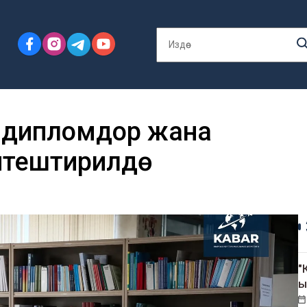
 дипломдор жана
ештирилүүдө
"
ы