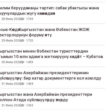
илим берүүдө жаңы тартип: сабак убактысы жана
куучулардын жүгү көзөмөлдөнөт
28 Июль 2026
1769
сык-Көлдө Кыргызстан жана Өзбекстан ЖОЖ
екторлорунун форуму өттү
29 Июль 2026
1720
ыргызстан менен Өзбекстан туристтердин
гымын 10 млн адамга жеткирүүнү көздөйт – Кубатов
30 Июль 2026
1459
ыргызстан-Азербайжан президенттеринин
үйлөшүүлөрү: бир катар документтерге кол коюлду
31 Июль 2026
1404
ыргызстан жана Азербайжан президенттери
олпон-Атада сүйлөшүүлөрдү өткөрдү
31 Июль 2026
1363