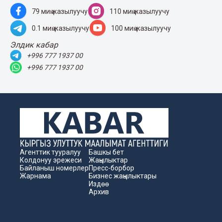
79 миң жазылуучу
110 миң жазылуучу
0.1 миң жазылуучу
100 миң жазылуучу
Элдик кабар
+996 777 1937 00
+996 777 1937 00
Агенттик тууралуу
Башкы бет
Колдонуу эрежеси
Жаңылыктар
Байланыш номерлер
Пресс-борбор
Жарнама
Бизнес жаңылыктары
Издөө
Архив