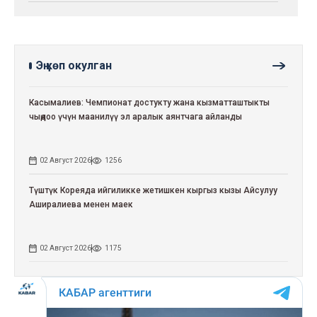
Эң көп окулган
Касымалиев: Чемпионат достукту жана кызматташтыкты
чыңдоо үчүн маанилүү эл аралык аянтчага айланды
02 Август 2026
1256
Түштүк Кореяда ийгиликке жетишкен кыргыз кызы Айсулуу
Аширалиева менен маек
02 Август 2026
1175