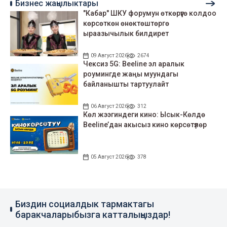
Бизнес жаңылыктары
"Кабар" ШКУ форумун өткөрүүгө колдоо
көрсөткөн өнөктөштөргө
ыраазычылык билдирет
09 Август 2026
2674
Чексиз 5G: Beeline эл аралык
роумингде жаңы муундагы
байланышты тартуулайт
06 Август 2026
312
Көл жээгиндеги кино: Ысык-Көлдө
Beeline’дан акысыз кино көрсөтүлөр
05 Август 2026
378
Биздин социалдык тармактагы
баракчаларыбызга катталыңыздар!