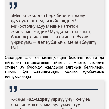
«Мен көп жылдан бери биринчи жолу
өзүмдүн шапкамды кийе алдым!
Микротолкундуу мешке наггетси
жылытып, жедим! Муздаткычты ачып,
банкалардын капкагын ачып-жабууну
үйрөндүм!» — деп кубанычы менен бөлүштү
Рэй.
Ошондой эле ал манипуляция боюнча тестти да
ийгиликтүү тапшырганын айтып, 5 мүнөттө столдун
үстүндөгү 39 буюмду жылдыра алганын белгиледи.
Бирок бул жетишкендик оңойго турбаганын
кошумчалады.
«Жаңы көндүмдөрдү үйрөнүү үчүн күнүнө 8
сааттан машыктым. Бул укмуштуу