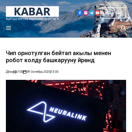
Кыр
Чип орнотулган бейтап акылы менен
робот колду башкарууну үйрөндү
Дүйнө
705
09 Октябрь 2025
13:00