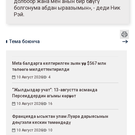
долбоор жана мен анын бир бөлүгү
болгонума абдан ыраазымын», - деди Ник
Рэй.
Тема боюнча
Meta балдарга келтирилген зыян үчүн $567 млн
төлөөгө милдеттентирилди
10 Август 2026
4
“Жылдыздар учат”: 13-aвгустта асманда
Персеиддердин агымы көрүнөт
10 Август 2026
16
Францияда ысыктан улам Луара дарыясынын
деңгээли кескин төмөндөдү
10 Август 2026
10