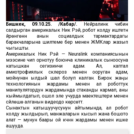
Бишкек, 09.10.25. /Кабар/.
Нейралинк чибин
салдырган америкалык Ник Рэй, робот колду иштетүүнү
үйрөнгөнүн анын социалдык тармактардагы
баракчаларына шилтеме берүү менен ЖМКлар жазып
чыгышты.
Америкалык Ник Рэй — Neuralink компаниясынын
мээсине чип орнотуу боюнча клиникалык сыноосуна
катышкан сегизинчи адам. Ал, каптал
амиотрофиялык склероз менен ооруган адам,
мойнунан ылдый шал болуп калган. Бирок жаңы
технологиянын жардамы менен ал роботтук
манипулятордун жардамында стаканды кармап, аны
кыймылдатып, ошол эле учурда маектештери менен
сүйлөшө алганын видеодо көрсөттү.
Сынактын катышуучусунун айтымында, ал робот
колду жылдырып, манжаларын кысып жана бошото
алат — мунун баары ой күчүнүн жардамы менен ишке
ашууда.