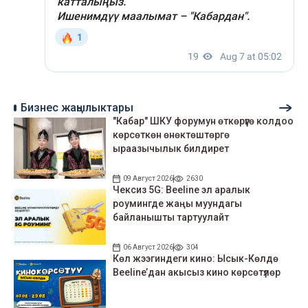
Бизнес жаңылыктары
"Кабар" ШКУ форумун өткөрүүгө колдоо
көрсөткөн өнөктөштөргө
ыраазычылык билдирет
09 Август 2026
2630
Чексиз 5G: Beeline эл аралык
роумингде жаңы муундагы
байланышты тартуулайт
06 Август 2026
304
Көл жээгиндеги кино: Ысык-Көлдө
Beeline’дан акысыз кино көрсөтүлөр