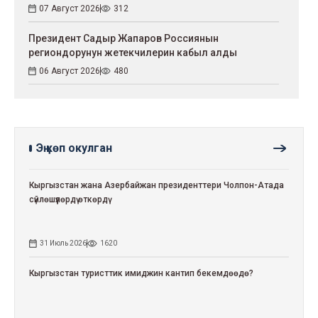
07 Август 2026
312
Президент Садыр Жапаров Россиянын
региондорунун жетекчилерин кабыл алды
06 Август 2026
480
Эң көп окулган
Кыргызстан жана Азербайжан президенттери Чолпон-Атада
сүйлөшүүлөрдү өткөрдү
31 Июль 2026
1620
Кыргызстан туристтик имиджин кантип бекемдөөдө?