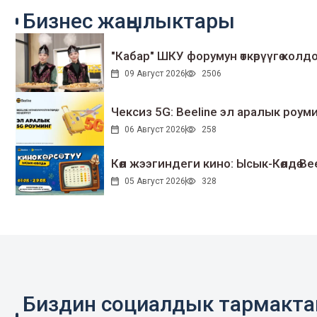
Бизнес жаңылыктары
"Кабар" ШКУ форумун өткөрүүгө колдо
09 Август 2026
2506
Чексиз 5G: Beeline эл аралык ро
06 Август 2026
258
Көл жээгиндеги кино: Ысык-Көлдө Bee
05 Август 2026
328
Биздин социалдык тармакт