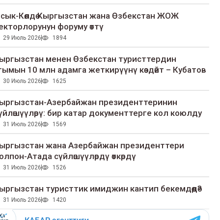
сык-Көлдө Кыргызстан жана Өзбекстан ЖОЖ
екторлорунун форуму өттү
29 Июль 2026
1894
ыргызстан менен Өзбекстан туристтердин
гымын 10 млн адамга жеткирүүнү көздөйт – Кубатов
30 Июль 2026
1625
ыргызстан-Азербайжан президенттеринин
үйлөшүүлөрү: бир катар документтерге кол коюлду
31 Июль 2026
1569
ыргызстан жана Азербайжан президенттери
олпон-Атада сүйлөшүүлөрдү өткөрдү
31 Июль 2026
1526
ыргызстан туристтик имиджин кантип бекемдөөдө?
31 Июль 2026
1420