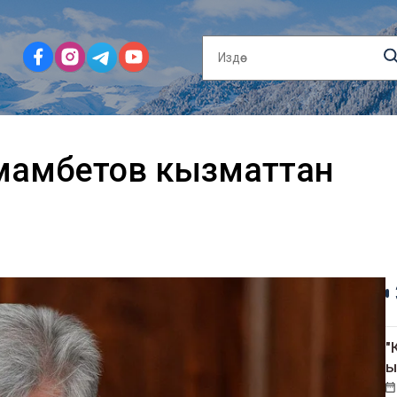
смамбетов кызматтан
"
ы