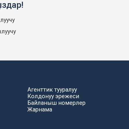
ыздар!
луучу
ылуучу
Агенттик тууралуу
Колдонуу эрежеси
Байланыш номерлер
Жарнама