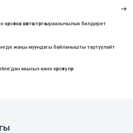
о көрсөткөн өнөктөштөргө ыраазычылык билдирет
умингде жаңы муундагы байланышты тартуулайт
line’дан акысыз кино көрсөтүлөр
агы