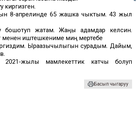
у киргизген.
ын 8-апрелинде 65 жашка чыктым. 43 жыл
нду бошотуп жатам. Жаңы адамдар келсин.
т менен иштешкениме миң мертебе
киргиздим. Ыраазычылыгын сурадым. Дайым,
в.
ов 2021-жылы мамлекеттик катчы болуп
Басып чыгаруу