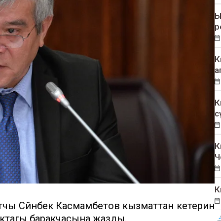
Ы
р
К
а
К
с
К
Ч
К
чы Сүйүнбек Касмамбетов кызматтан кетерин
актагы баракчасына жазды.