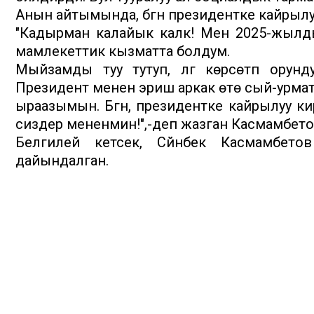
Анын айтымында, бүгүн президентке кайрылу
"Кадырман калайык калк! Мен 2025-жылд
мамлекеттик кызматта болдум.
Мыйзамды туу тутуп, үлгү көрсөтүп ору
Президент менен эриш аркак өтө сый-урма
ыраазымын. Бүгүн, президентке кайрылуу 
сиздер мененмин!",-деп жазган Касмамбето
Белгилей кетсек, Сүйүнбек Касмамбет
дайындалган.