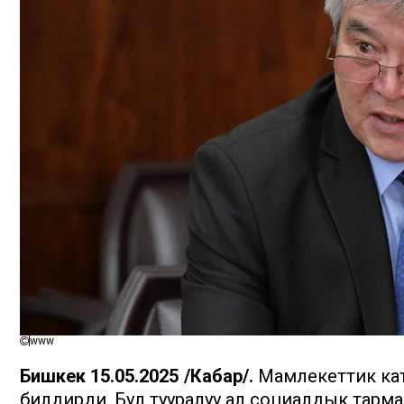
www
Бишкек 15.05.2025 /Кабар/.
Мамлекеттик кат
билдирди. Бул тууралуу ал социалдык тарм