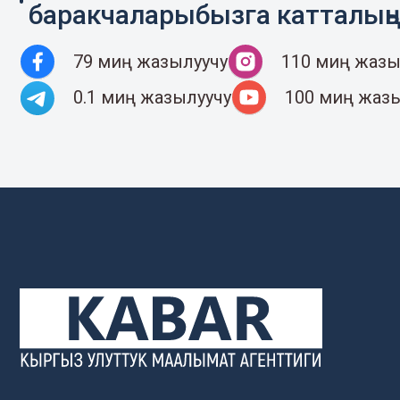
баракчаларыбызга катталың
79 миң жазылуучу
110 миң жазы
0.1 миң жазылуучу
100 миң жаз