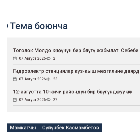
Тема боюнча
Тоголок Молдо көчөсүнүн бир бөлүгү жабылат. Себеби
07 Август 2026
2
Гидроэлектр станциялар күз-кыш мезгилине даярд
07 Август 2026
23
12-августта 10-кичи райондун бир бөлүгүндө суу өчөт
07 Август 2026
27
Мамкатчы
Сүйүнбек Касмамбетов