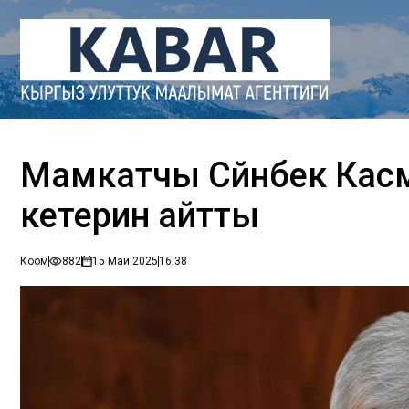
Мамкатчы Сүйүнбек Ка
кетерин айтты
Коом
882
15 Май 2025
16:38