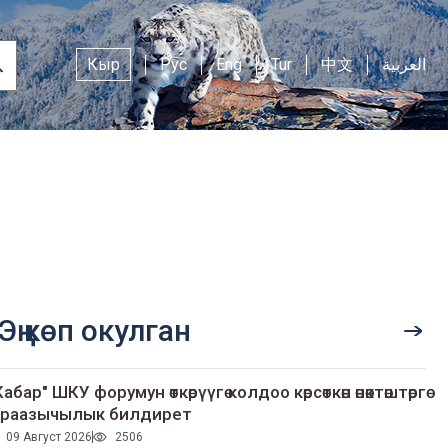
Кыр
Рус
Eng
Tur
中文
العربية
Эң көп окулган
Кабар" ШКУ форумун өткөрүүгө колдоо көрсөткөн өнөктөштөргө
раазычылык билдирет
09 Август 2026
2506