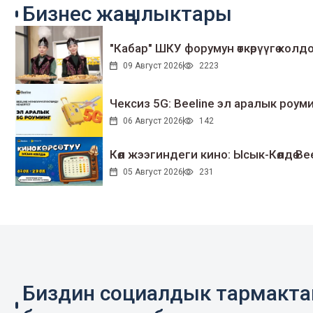
Бизнес жаңылыктары
"Кабар" ШКУ форумун өткөрүүгө колдо
09 Август 2026
2223
Чексиз 5G: Beeline эл аралык ро
06 Август 2026
142
Көл жээгиндеги кино: Ысык-Көлдө Bee
05 Август 2026
231
Биздин социалдык тармакт