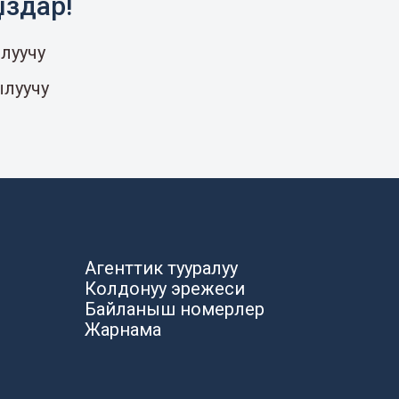
ыздар!
луучу
ылуучу
Агенттик тууралуу
Колдонуу эрежеси
Байланыш номерлер
Жарнама