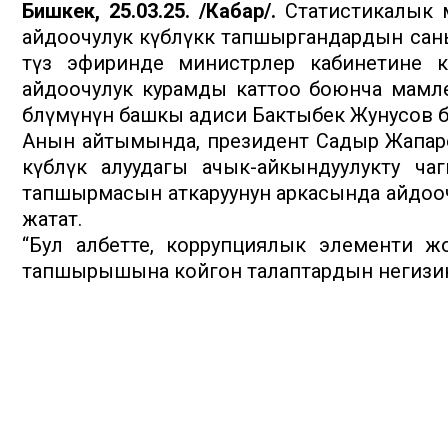
Бишкек, 25.03.25. /Кабар/.
Статистикалык м
айдоочулук күбөлүккө тапшыргандардын саны
түз эфиринде министрлер кабинетине к
айдоочулук курамды каттоо боюнча мамле
бөлүмүнүн башкы адиси Бактыбек Жунусов 
Анын айтымында, президент Садыр Жапаров
күбөлүк алуудагы ачык-айкындуулукту ч
тапшырмасын аткаруунун аркасында айдооч
жатат.
“Бул албетте, коррупциялык элементи ж
тапшырышына койгон талаптардын негизинд