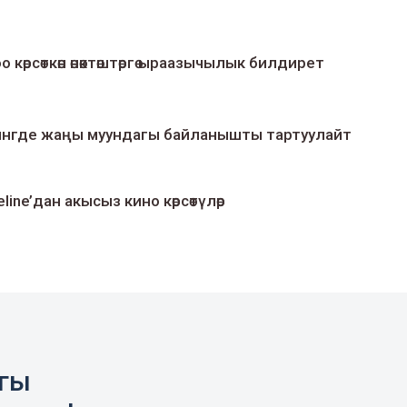
о көрсөткөн өнөктөштөргө ыраазычылык билдирет
умингде жаңы муундагы байланышты тартуулайт
line’дан акысыз кино көрсөтүлөр
агы