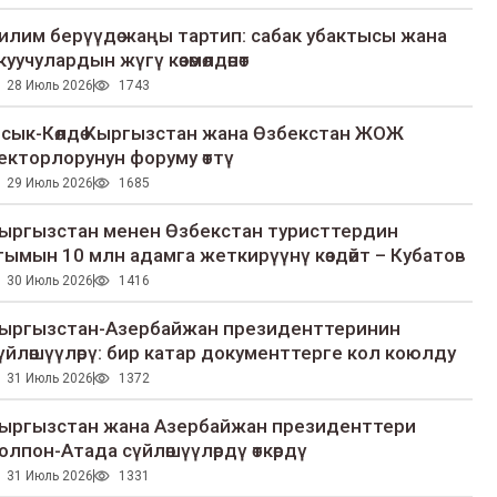
илим берүүдө жаңы тартип: сабак убактысы жана
куучулардын жүгү көзөмөлдөнөт
28 Июль 2026
1743
сык-Көлдө Кыргызстан жана Өзбекстан ЖОЖ
екторлорунун форуму өттү
29 Июль 2026
1685
ыргызстан менен Өзбекстан туристтердин
гымын 10 млн адамга жеткирүүнү көздөйт – Кубатов
30 Июль 2026
1416
ыргызстан-Азербайжан президенттеринин
үйлөшүүлөрү: бир катар документтерге кол коюлду
31 Июль 2026
1372
ыргызстан жана Азербайжан президенттери
олпон-Атада сүйлөшүүлөрдү өткөрдү
31 Июль 2026
1331