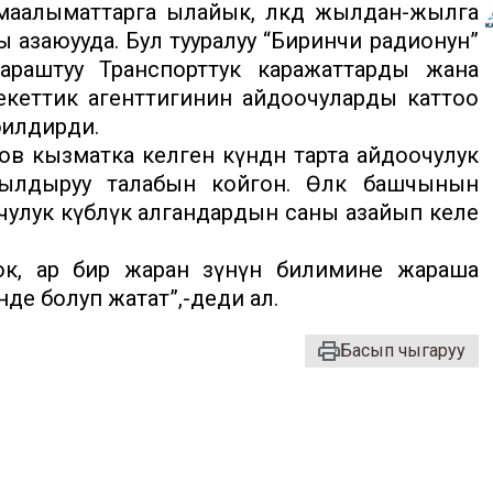
аалыматтарга ылайык, өлкөдө жылдан-жылга
 азаюууда. Бул тууралуу “Биринчи радионун”
араштуу Транспорттук каражаттарды жана
кеттик агенттигинин айдоочуларды каттоо
билдирди.
 кызматка келген күндөн тарта айдоочулук
агылдыруу талабын койгон. Өлкө башчынын
улук күбөлүк алгандардын саны азайып келе
ок, ар бир жаран өзүнүн билимине жараша
е болуп жатат”,-деди ал.
Басып чыгаруу