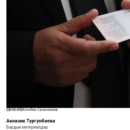
KABAR
Жээнбек Сагыналиев
Акназик Тургунбаева
Бардык материалдар