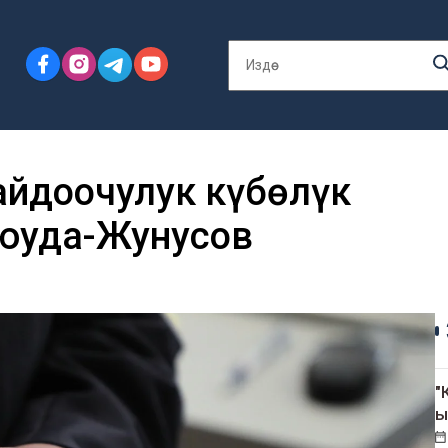
айдоочулук күбөлүк
юуда-Жунусов
"
ы