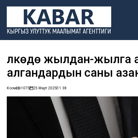
Өлкөдө жылдан-жылга 
алгандардын саны аза
Коом
1075
25 Март 2025
11:38