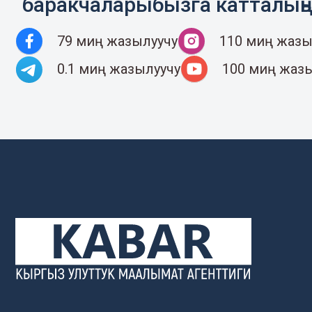
баракчаларыбызга катталың
79 миң жазылуучу
110 миң жазы
0.1 миң жазылуучу
100 миң жаз