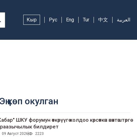
Кыр
Рус
Eng
Tur
中文
العربية
Эң көп окулган
Кабар" ШКУ форумун өткөрүүгө колдоо көрсөткөн өнөктөштөргө
раазычылык билдирет
09 Август 2026
2223