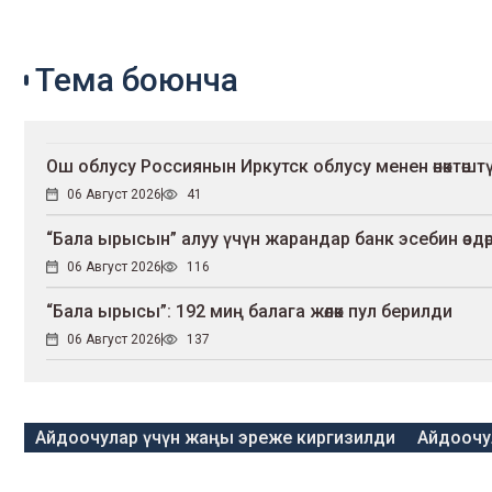
Тема боюнча
Ош облусу Россиянын Иркутск облусу менен өнөктөшт
06 Август 2026
41
“Бала ырысын” алуу үчүн жарандар банк эсебин өздө
06 Август 2026
116
“Бала ырысы”: 192 миң балага жөлөк пул берилди
06 Август 2026
137
Айдоочулар үчүн жаңы эреже киргизилди
Айдоочул