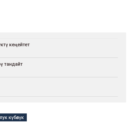
үктү кеңейтет
рү тандайт
ук күбөлүк