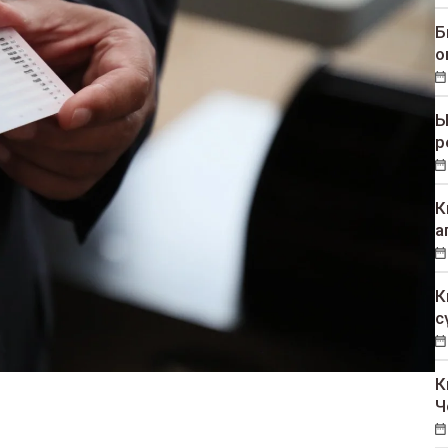
Б
о
Ы
р
К
а
К
с
К
Ч