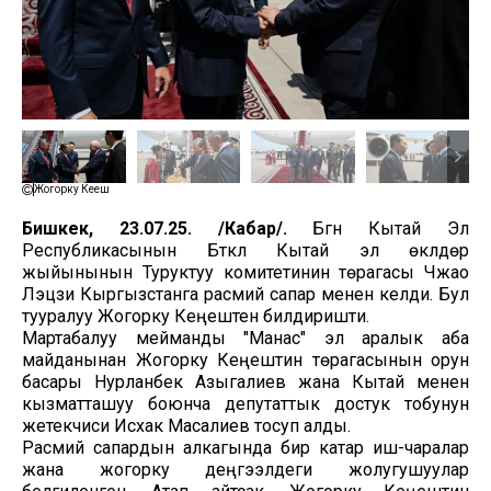
Жогорку Кеңеш
Бишкек, 23.07.25. /Кабар/.
Бүгүн Кытай Эл
Республикасынын Бүткүл Кытай эл өкүлдөр
жыйынынын Туруктуу комитетинин төрагасы Чжао
Лэцзи Кыргызстанга расмий сапар менен келди. Бул
тууралуу Жогорку Кеңештен билдиришти.
Мартабалуу мейманды "Манас" эл аралык аба
майданынан Жогорку Кеңештин төрагасынын орун
басары Нурланбек Азыгалиев жана Кытай менен
кызматташуу боюнча депутаттык достук тобунун
жетекчиси Исхак Масалиев тосуп алды.
Расмий сапардын алкагында бир катар иш-чаралар
жана жогорку деңгээлдеги жолугушуулар