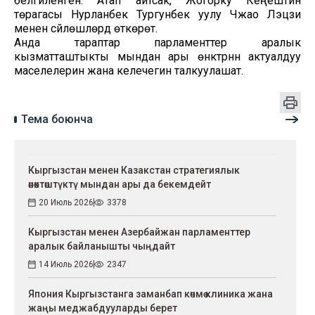
белгиленген. Атап айтсак, Жогорку Кеңештин
төрагасы Нурланбек Тургунбек уулу Чжао Лэцзи
менен сүйлөшүүлөрдү өткөрөт.
Анда тараптар парламенттер аралык
кызматташтыкты мындан ары өнүктүрүүнүн актуалдуу
маселелерин жана келечегин талкуулашат.
Тема боюнча
Кыргызстан менен Казакстан стратегиялык
өнөктөштүктү мындан ары да бекемдейт
20 Июль 2026
3378
Кыргызстан менен Азербайжан парламенттер
аралык байланышты чыңдайт
14 Июль 2026
2347
Япония Кыргызстанга заманбап көчмө клиника жана
жаңы меджабдууларды берет