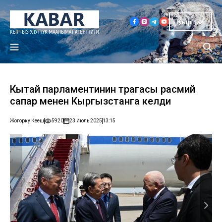
Кыр
Кытай парламентинин төрагасы расмий
сапар менен Кыргызстанга келди
Жогорку Кеңеш
5920
23 Июль 2025
13:15