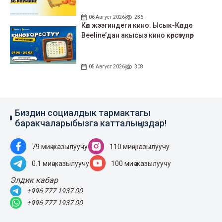
06 Август 2026
236
Көл жээгиндеги кино: Ысык-Көлдө
Beeline’дан акысыз кино көрсөтүлөр
05 Август 2026
308
Биздин социалдык тармактагы
баракчаларыбызга катталыңыздар!
79 миң жазылуучу
110 миң жазылуучу
0.1 миң жазылуучу
100 миң жазылуучу
Элдик кабар
+996 777 1937 00
+996 777 1937 00