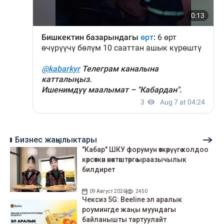
Бизнес жаңылыктары
"Кабар" ШКУ форумун өткөрүүгө колдоо
көрсөткөн өнөктөштөргө ыраазычылык
билдирет
09 Август 2026
2450
Чексиз 5G: Beeline эл аралык
роумингде жаңы муундагы
байланышты тартуулайт