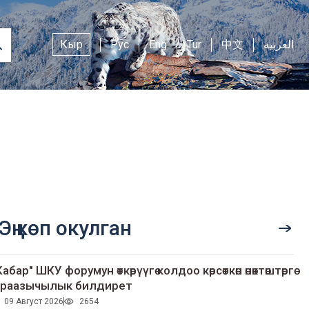
Кыр
Рус
Eng
Tur
中文
العربية
Эң көп окулган
Кабар" ШКУ форумун өткөрүүгө колдоо көрсөткөн өнөктөштөргө
раазычылык билдирет
09 Август 2026
2654