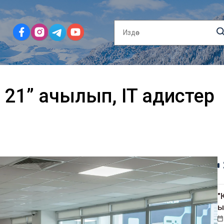
21” ачылып, IT адистер
"
ы