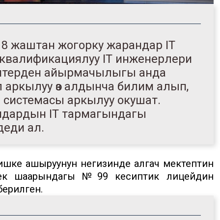
18 жаштан жогорку жарандар IT
 квалификациялуу IT инженерлери
ептерден айырмачылыгы анда
 аркылуу өз алдынча билим алып,
ү) системасы аркылуу окушат.
ндардын IT тармагындагы
деди ал.
 ишке ашыруунун негизинде алгач мектептин
кек шаарындагы №99 кесиптик лицейдин
берилген.