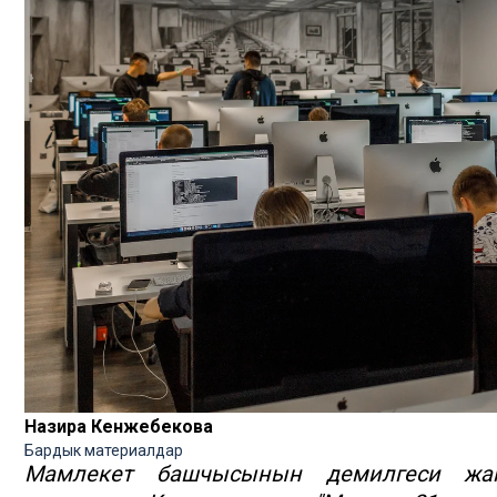
Назира Кенжебекова
Бардык материалдар
Мамлекет башчысынын демилгеси жан