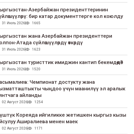
ыргызстан-Азербайжан президенттеринин
үйлөшүүлөрү: бир катар документтерге кол коюлду
31 Июль 2026
1665
ыргызстан жана Азербайжан президенттери
олпон-Атада сүйлөшүүлөрдү өткөрдү
31 Июль 2026
1623
ыргызстан туристтик имиджин кантип бекемдөөдө?
31 Июль 2026
1520
асымалиев: Чемпионат достукту жана
ызматташтыкты чыңдоо үчүн маанилүү эл аралык
янтчага айланды
02 Август 2026
1254
үштүк Кореяда ийгиликке жетишкен кыргыз кызы
йсулуу Аширалиева менен маек
02 Август 2026
1171