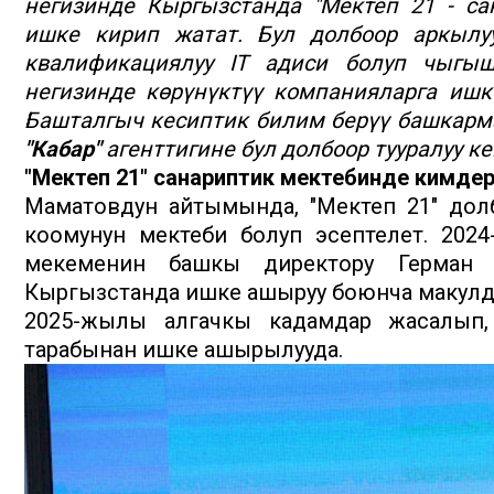
негизинде Кыргызстанда "Мектеп 21 - са
ишке кирип жатат. Бул долбоор аркылу
квалификациялуу IT адиси болуп чыгы
негизинде көрүнүктүү компанияларга ишк
Башталгыч кесиптик билим берүү башкарм
"Кабар"
агенттигине бул долбоор тууралуу к
"Мектеп 21" санариптик мектебинде кимдер
Маматовдун айтымында, "Мектеп 21" дол
коомунун мектеби болуп эсептелет. 202
мекеменин башкы директору Герман 
Кыргызстанда ишке ашыруу боюнча макул
2025-жылы алгачкы кадамдар жасалып,
тарабынан ишке ашырылууда.