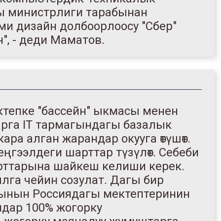
ы министрлиги тарабынан
эми дизайн долбоорлоосу "Сбер"
, - деди Маматов.
ктепке "бассейн" ыкмасы менен
арга IT тармагындагы базалык
ра алган жарандар окууга өтүшөт.
еңгээлдеги шарттар түзүлөт. Себеби
рттарына шайкеш келиши керек.
лга чейин созулат. Дагы бир
ынын Россиядагы мектептеринин
андар 100% жогорку