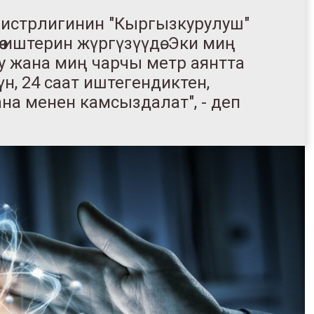
нистрлигинин "Кыргызкурулуш"
 иштерин жүргүзүүдө. Эки миң
у жана миң чарчы метр аянтта
н, 24 саат иштегендиктен,
на менен камсыздалат", - деп