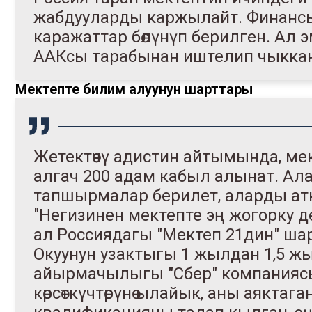
жабдууларды каржылайт. Финанс
каражаттар бөлүнүп берилген. Ал 
ААКсы тарабынан иштелип чыккан"
Мектепте билим алуунун шарттары
Жетектөөчү адистин айтымында, ме
алгач 200 адам кабыл алынат. Ал
тапшырмалар берилет, аларды атка
"Негизинен мектепте эң жогорку д
ал Россиядагы "Мектеп 21дин" ша
Окуунун узактыгы 1 жылдан 1,5 жы
айырмачылыгы "Сбер" компанияс
көрсөткүчтөрүнө ылайык, аны аяктаг