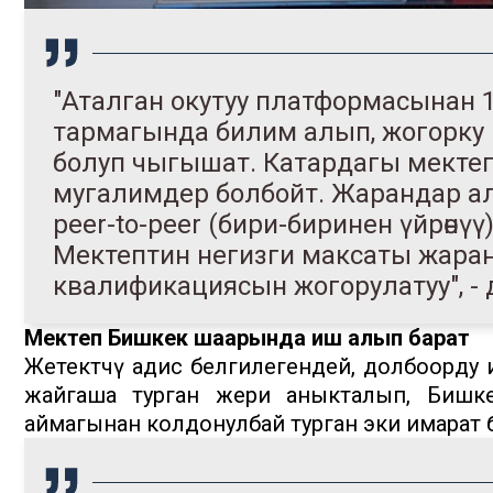
"Аталган окутуу платформасынан 
тармагында билим алып, жогорку
болуп чыгышат. Катардагы мект
мугалимдер болбойт. Жарандар ал
peer-to-peer (бири-биринен үйрөнү
Мектептин негизги максаты жара
квалификациясын жогорулатуу", - 
Мектеп Бишкек шаарында иш алып барат
Жетектөөчү адис белгилегендей, долбоорду
жайгаша турган жери аныкталып, Биш
аймагынан колдонулбай турган эки имарат 