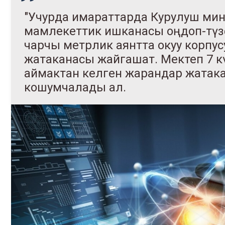
"Учурда имараттарда Курулуш ми
мамлекеттик ишканасы оңдоп-түзөө
чарчы метрлик аянтта окуу корпус
жатаканасы жайгашат. Мектеп 7 кү
аймактан келген жарандар жатака
кошумчалады ал.