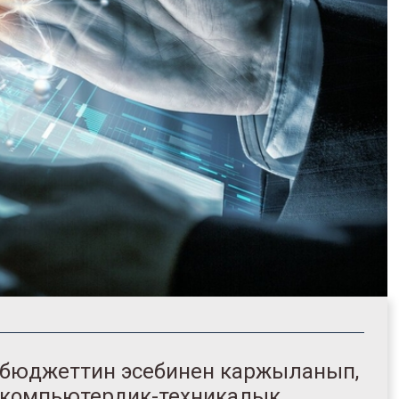
 бюджеттин эсебинен каржыланып,
и компьютердик-техникалык