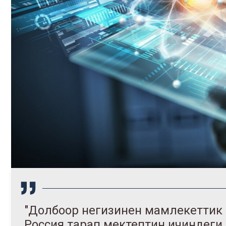
"Долбоор негизинен мамлекеттик
Россия тарап мектептин ичиндег