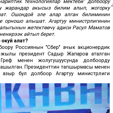
нариптик технологиялар мектеби" долбоору
у жарандар акысыз билим алып, жогорку
шат. Ошондой эле алар алган билиминин
е орношо алышат. Агартуу министрлигинин
алыгынын жетектөөчү адиси Расул Маматов
ененирээк айтып берет.
 окуй алат?
боору Россиянын "Сбер" ачык акционердик
4-жылы президент Садыр Жапаров аталган
Греф менен жолугушуусунда долбоорду
дашылган. Президенттин тапшырмасы менен
 азыр бул долбоор Агартуу министрлиги