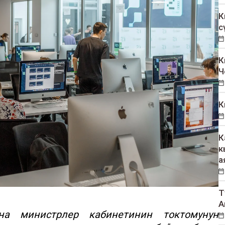
К
с
К
Ч
К
К
к
а
Т
А
а министрлер кабинетинин токтомунун