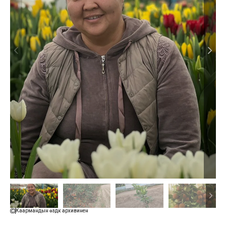
Каармандын өздүк архивинен