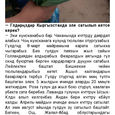
—
Гүлдөрүңүздөр Кыргызстанда эле сатылып кетсе
керек?
— Эки күнөсканабыз бар. Чаканында көчөттөрдү даярдап
алабыз. Чоң күнөсканага күзүндө тюльпан отургузабыз.
Гүлдөгөндө 8-март майрамына карата сатыкка
чыгарабыз. Биз гүлдүн пиязын жыл сайын
Голландиядан алдырабыз. Февралдын аягында гүл
өскөндө буюртма берген кардарларга дүңүнөн сатабыз.
Лейлектен баштап Бишкекке чейин
тюльпандарыбыз кетет. Ашып калгандарын
базарларга өткөрөбүз. Гүлдү өстүргөндө алгач миң түптөн
баштаган элек. 5 жылдын ичинде аларды 20 миңге
жеткирдик. Роза гүлүн да жыл бою өстүрүп, каалаган
убакта сата беребиз. Лаванда гүлүнүн көчөттөрүн Ысык-
Көлдөн алып келгенбиз. Андан бери көчөттөрү көбөйүп
калды. Апрель-майдын ичинде анын көчөттөрү сатылат.
Ал эми август айында гүлдүн өзү сатылып баштайт.
Баткен, Ош, Жалал-Абад облустарындагы