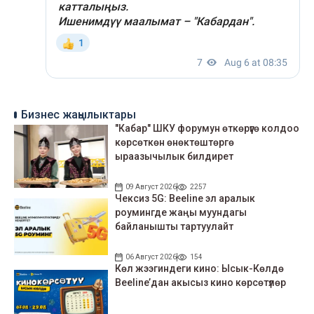
Бизнес жаңылыктары
"Кабар" ШКУ форумун өткөрүүгө колдоо
көрсөткөн өнөктөштөргө
ыраазычылык билдирет
09 Август 2026
2257
Чексиз 5G: Beeline эл аралык
роумингде жаңы муундагы
байланышты тартуулайт
06 Август 2026
154
Көл жээгиндеги кино: Ысык-Көлдө
Beeline’дан акысыз кино көрсөтүлөр