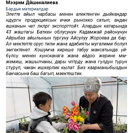
Мээрим Дүйшөналиева
Бардык материалдар
Элетте айыл чарбасы менен алектенген дыйкандар
өндүргөн продукциясын ички рынокко сатып, андан
ашканын чет өлкөлөргө экспорттойт. Алардын катарында
43 жаштагы Баткен облусунун Кадамжай районунун
Айрыбаз айылынын тургуну Айсулуу Жороева да бар.
Ал мектепте орус тили жана адабияты мугалими болуп
эмгектенет. Кошумча киреше табуу максатында үй-
бүлөсү менен күнөсканага жана айдоо жерине мөмө-
жемиш, жашылчаны, дары чөптөрдү жана гүлдүн түрүн
өстүрүп, чакан ишкерлик кылат. Биз каарманыбыздын
бакчасына баш багып, маектештик.