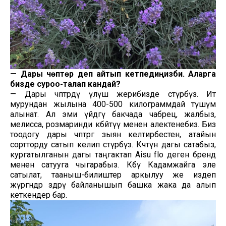
—
Дары чөптөр деп айтып кетпедиңизби. Аларга
бизде суроо-талап кандай?
— Дары чөптөрдү үлүш жерибизде өстүрөбүз. Ит
мурундан жылына 400-500 килограммдай түшүм
алынат. Ал эми үйдөгү бакчада чабрец, жалбыз,
мелисса, розмаринди көбөйтүү менен алектенебиз. Биз
тоодогу дары чөптөргө зыян келтирбестен, атайын
сортторду сатып келип өстүрөбүз. Көчөтүн дагы сатабыз,
кургатылганын дагы таңгактап Aisu flo деген бренд
менен сатууга чыгарабыз. Көбү Кадамжайга эле
сатылат, тааныш-билиштер аркылуу же издеп
жүргөндөр өздөрү байланышып башка жака да алып
кеткендер бар.