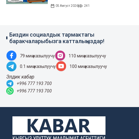
05 Август 2026
241
Биздин социалдык тармактагы
баракчаларыбызга катталыңыздар!
79 миң жазылуучу
110 миң жазылуучу
0.1 миң жазылуучу
100 миң жазылуучу
Элдик кабар
+996 777 193 700
+996 777 193 700