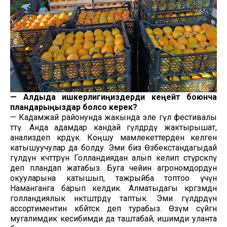
—
Алдыда ишкерлигиңиздерди кеңейтүү боюнча
пландарыңыздар болсо керек?
— Кадамжай районунда жакында эле гүл фестивалы
өттү. Анда адамдар кандай гүлдөрдү жактырышат,
анализдеп көрдүк. Коңшу мамлекеттерден келген
катышуучулар да болду. Эми биз Өзбекстандагыдай
гүлдүн көчөттөрүн Голландиядан алып келип өстүрсөкпү
деп пландап жатабыз. Буга чейин агрономдордун
окууларына катышып, тажрыйба топтоо үчүн
Наманганга барып келдик. Алматыдагы көргөзмөдөн
голландиялык өнөктөштөрдү таптык. Эми гүлдөрдүн
ассортиментин көбөйтсөк деп турабыз. Өзүм сүйгөн
мугалимдик кесибимди да таштабай, ишимди уланта