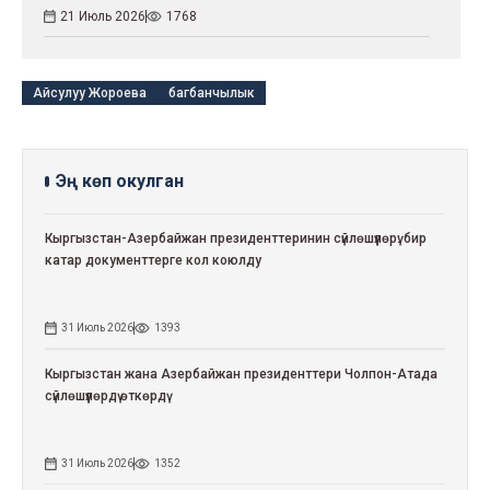
21 Июль 2026
1768
Айсулуу Жороева
багбанчылык
Эң көп окулган
Кыргызстан-Азербайжан президенттеринин сүйлөшүүлөрү: бир
катар документтерге кол коюлду
31 Июль 2026
1393
Кыргызстан жана Азербайжан президенттери Чолпон-Атада
сүйлөшүүлөрдү өткөрдү
31 Июль 2026
1352