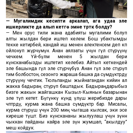
—
Мугалимдик кесипти аркалап, ага удаа эле
ишкерликте да алып кетүүгө эмне түрткү болду?
— Мен орус тили жана адабияты мугалими болуп
алты жылдан бери иштеп келем. Бош убактымды
текке кетирбей, кандай иш менен алектенсем деп көп
ойлонуп жүрчүмүн. Анан аялзаты үчүн гүл өстүрүүнү
чечкем. Үй-бүлөм менен 5 жылдан бери
күнөсканабызды иштетип келебиз. Айтып кеткендей
эле башында гүл эле өстүрчүбүз. Анан гүл эле өстүрүп
тим болбостон, сезонго жараша башка да өсүмдүктөрдү
өстүрүүнү чечтик. Тюльпанды жыйнагандан кийин ал
жакка бадыраң өстүрүп баштадык. Бадыраңдарыбыз
бизге жакын жайгашкан Кызыл-Кыянын базарынан
эле өтүп кетет. Бүгүнкү күндө үлүш жерибизде дары
чөптөрдү, курма жана башка өсүмдүктөр бар. Мисалы,
курма өстүрүш үчүн 200 миң чыгаша кылсак, эки эсе
киреше түшөт. Биз күнөскананы жылуулаш үчүн өзүнөн
чыккан пайданы кайра эле өзүнө жумшап, “акылдуу”
меш койдук.