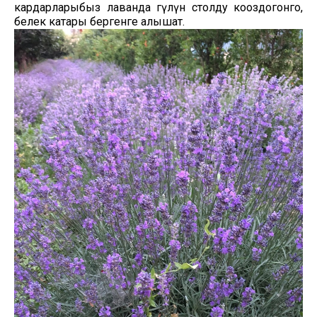
кардарларыбыз лаванда гүлүн столду кооздогонго,
белек катары бергенге алышат.