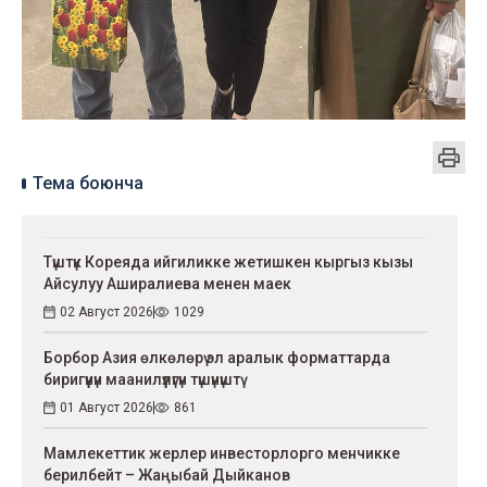
Тема боюнча
Түштүк Кореяда ийгиликке жетишкен кыргыз кызы
Айсулуу Аширалиева менен маек
02 Август 2026
1029
Борбор Азия өлкөлөрү эл аралык форматтарда
биригүүнүн маанилүүлүгүн түшүнүштү
01 Август 2026
861
Мамлекеттик жерлер инвесторлорго менчикке
берилбейт – Жаңыбай Дыйканов