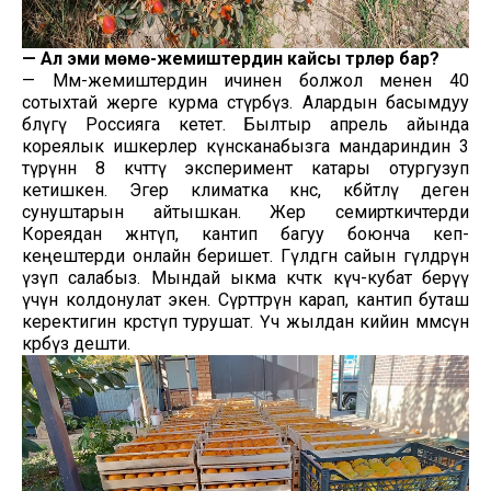
—
Ал эми мөмө-жемиштердин кайсы түрлөрү бар?
— Мөмө-жемиштердин ичинен болжол менен 40
сотыхтай жерге курма өстүрөбүз. Алардын басымдуу
бөлүгү Россияга кетет. Былтыр апрель айында
кореялык ишкерлер күнөсканабызга мандариндин 3
түрүнөн 8 көчөттү эксперимент катары отургузуп
кетишкен. Эгер климатка көнсө, көбөйтөлү деген
сунуштарын айтышкан. Жер семирткичтерди
Кореядан жөнөтүп, кантип багуу боюнча кеп-
кеңештерди онлайн беришет. Гүлдөгөн сайын гүлдөрүн
үзүп салабыз. Мындай ыкма көчөткө күч-кубат берүү
үчүн колдонулат экен. Сүрөттөрүн карап, кантип буташ
керектигин көрсөтүп турушат. Үч жылдан кийин мөмөсүн
көрөбүз дешти.