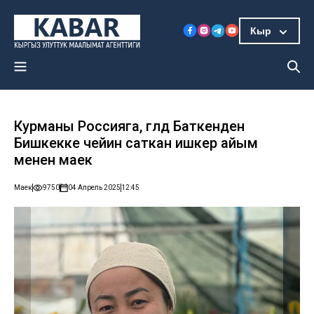
Кыр
Курманы Россияга, гүлдү Баткенден
Бишкекке чейин саткан ишкер айым
менен маек
Маек
9750
04 Апрель 2025
12:45