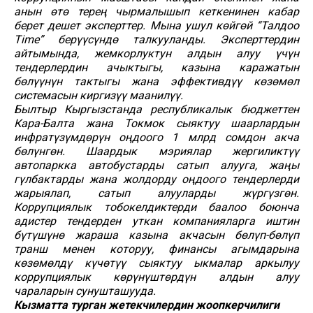
анын өтө терең чырмалышып кеткенинен кабар
берет дешет эксперттер. Мына ушул көйгөй “Талдоо
Time” берүүсүндө талкууланды. Эксперттердин
айтымында, жемкорлуктун алдын алуу үчүн
тендерлердин ачыктыгы, казына каражатын
бөлүүнүн тактыгы жана эффективдүү көзөмөл
системасын киргизүү маанилүү.
Былтыр Кыргызстанда республикалык бюджеттен
Кара-Балта жана Токмок сыяктуу шаарлардын
инфратүзүмдөрүн оңдоого 1 млрд сомдон акча
бөлүнгөн. Шаардык мэриялар жергиликтүү
автопаркка автобустарды сатып алууга, жаңы
гүлбактарды жана жолдорду оңдоого тендерлерди
жарыялап, сатып алууларды жүргүзгөн.
Коррупциялык тобокелдиктерди баалоо боюнча
адистер тендерден уткан компанияларга иштин
бүтүшүнө жараша казына акчасын бөлүп-бөлүп
транш менен которуу, финансы агымдарына
көзөмөлдү күчөтүү сыяктуу ыкмалар аркылуу
коррупциялык көрүнүштөрдүн алдын алуу
чараларын сунушташууда.
Кызматта турган жетекчилердин жоопкерчилиги