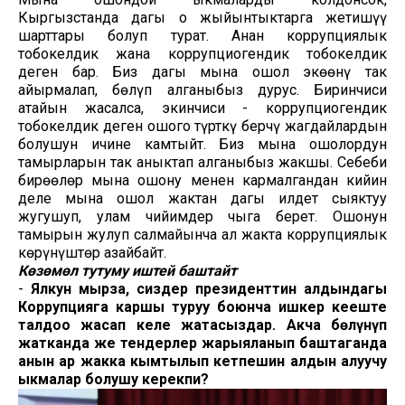
Кыргызстанда дагы оң жыйынтыктарга жетишүү
шарттары болуп турат. Анан коррупциялык
тобокелдик жана коррупциогендик тобокелдик
деген бар. Биз дагы мына ошол экөөнү так
айырмалап, бөлүп алганыбыз дурус. Биринчиси
атайын жасалса, экинчиси - коррупциогендик
тобокелдик деген ошого түрткү берчү жагдайлардын
болушун ичине камтыйт. Биз мына ошолордун
тамырларын так аныктап алганыбыз жакшы. Себеби
бирөөлөр мына ошону менен кармалгандан кийин
деле мына ошол жактан дагы илдет сыяктуу
жугушуп, улам чийимдер чыга берет. Ошонун
тамырын жулуп салмайынча ал жакта коррупциялык
көрүнүштөр азайбайт.
Көзөмөл тутуму иштей баштайт
-
Ялкун мырза, сиздер президенттин алдындагы
Коррупцияга каршы туруу боюнча ишкер кеңеште
талдоо жасап келе жатасыздар. Акча бөлүнүп
жатканда же тендерлер жарыяланып баштаганда
анын ар жакка кымтылып кетпешин алдын алуучу
ыкмалар болушу керекпи?