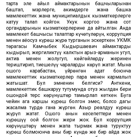
тарта эле айыл аймактарынын башчыларынан
баштап, мэрлерге, акимдерге жана башка
мамлекеттик жана муниципиалдык кызматкерлерге
катуу талап койгон. Укук коргоо жана сот
органдарынын кызматкерлерине да айтылган. Анда
мамлекет башчысы талаптар күчөтүлөрүн, коррупция
менен аёосуз күрөш жүрө турганын эскерткен. УКМК
төрагасы Камчыбек Кыдыршаевич аймактарды
кыдырып, жергиликтүү калктын арыз-арманын угуп,
актив менен жолугуп, көйгөйлөрдү жеринен
териштирип, тиешелүү чараларды көрүп жатат. Мына
ошого карабастан, үйрөнгөн адат боюнча
мамлекеттик кызматкерлер пара менен кармалып
жатышат. Бул эмненин белгиси? Анткени,
мамлекеттик башкаруу тутумунда отуз жылдан бери
ошондой терс көрүнүштөр тамырлап кеткен. Буга
чейин ага каршы күрөш болгон эмес, болсо дагы
жасалма түрдө гана жүргөн. Азыр реалдуу күрөш
жүрүп жатат. Ошого анын кесепеттери менен
күрөшүү оңой болгон жери жок. Бул коррупция
көрүнүштөрү менен жапа тырмак жана туруктуу
күрөш болмоюнча аны бир күндө же бир айда жок