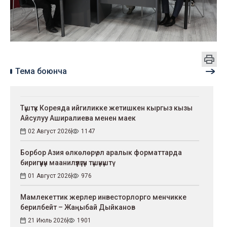
Тема боюнча
Түштүк Кореяда ийгиликке жетишкен кыргыз кызы
Айсулуу Аширалиева менен маек
02 Август 2026
1147
Борбор Азия өлкөлөрү эл аралык форматтарда
биригүүнүн маанилүүлүгүн түшүнүштү
01 Август 2026
976
Мамлекеттик жерлер инвесторлорго менчикке
берилбейт – Жаңыбай Дыйканов
21 Июль 2026
1901