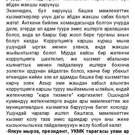
абдан жакшы көрүнүш.
Экинчиден, бул көрүнүш башка мамлекеттик
кызматкерлер үчүн дагы абдан жакшы сабак болуп
жатат. Анткени бийлик командасында болгон учурда
деле, эгерде ал адам туура эмес иштерге аралашкан
болсо, анда ал баары бир жооп бере турганы анык
болуп калды. Коррупцияга каршы күрөш мына
ушундай ыргак менен уланса, анда жакшы
жыйынтыктар болот. Мурда кайсы бир жетекчи
коррупцияга шектелип, же кызмат абалынан
кыянаттык менен пайдалануу иштери боюнча
ээлеген ордунан айдалган болсо, канча бир убакыт
өткөндөн кийин эле ал адамды башка бир кызматтан
көрчү элек. Азыр эми жаңыдан кабыл алынган
коррупцияга каршы туруу мыйзамына ылайык, андай
жетекчилер “кара тизмеге” киргизилет. Ошондой
күмөндүү жетекчилерге андан ары мамлекеттик же
муниципиалдык кызматка баруусуна бөгөт коюлду.
Ушундай чаралар иштеп баштаса, мамлекеттик
кызмат колу таза эмес адамдар үчүн аны жеке
кызыкчылыкка пайдалануунун жолу болбой калат.
-Ялкун мырза, президент, УКМК төрагасы улам ар