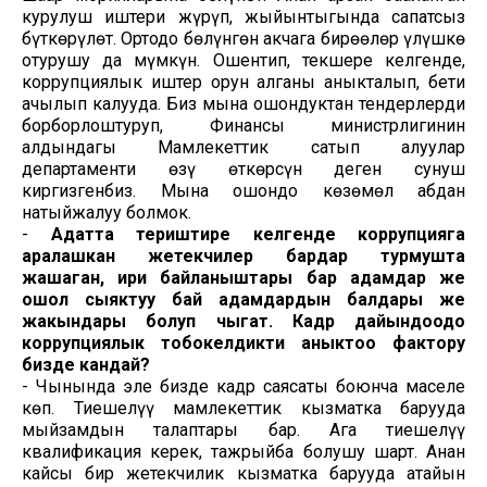
курулуш иштери жүрүп, жыйынтыгында сапатсыз
бүткөрүлөт. Ортодо бөлүнгөн акчага бирөөлөр үлүшкө
отурушу да мүмкүн. Ошентип, текшере келгенде,
коррупциялык иштер орун алганы аныкталып, бети
ачылып калууда. Биз мына ошондуктан тендерлерди
борборлоштуруп, Финансы министрлигинин
алдындагы Мамлекеттик сатып алуулар
департаменти өзү өткөрсүн деген сунуш
киргизгенбиз. Мына ошондо көзөмөл абдан
натыйжалуу болмок.
-
Адатта териштире келгенде коррупцияга
аралашкан жетекчилер бардар турмушта
жашаган, ири байланыштары бар адамдар же
ошол сыяктуу бай адамдардын балдары же
жакындары болуп чыгат. Кадр дайындоодо
коррупциялык тобокелдикти аныктоо фактору
бизде кандай?
- Чынында эле бизде кадр саясаты боюнча маселе
көп. Тиешелүү мамлекеттик кызматка барууда
мыйзамдын талаптары бар. Ага тиешелүү
квалификация керек, тажрыйба болушу шарт. Анан
кайсы бир жетекчилик кызматка барууда атайын