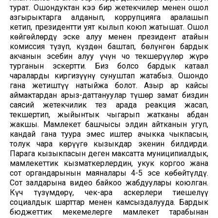
турат. Ошондуктан кээ бир жетекчилер менен ошол
азгырыктарга алданып, коррупцияга аралашып
кетип, президентти уят кылып коюп жатышат. Ошол
көйгөйлөрдү эске алуу менен президент атайын
комиссия түзүп, күздөн баштап, бөлүнгөн бардык
акчанын эсебин алуу үчүн чоң текшерүүлөр жүрө
турганын эскертти. Биз болсо бардык катаал
чараларды киргизүүнү сунуштап жатабыз. Ошондо
гана жетиштүү натыйжа болот. Азыр ар кайсы
аймактардан арыз-даттануулар түшөр замат биздин
саясий жетекчилик тез арада реакция жасап,
текшертип, жыйынтык чыгарып жатканы абдан
жакшы. Мамлекет башчысы элдин айтканын угуп,
кандай гана туура эмес иштер ачыкка чыкпасын,
толук чара көрүүгө кызыкдар экенин билдирди.
Парага кызыкпасын деген максатта муниципиалдык,
мамлекеттик кызматкерлердин, укук коргоо жана
сот органдарынын маяналары 4-5 эсе көбөйтүлдү.
Сот залдарына видео байкоо жабдуулары коюлган.
Күч түзүмдөрү, чек-ара аскерлери тиешелүү
социалдык шарттар менен камсыздалууда. Бардык
бюджеттик мекемелерге мамлекет тарабынан