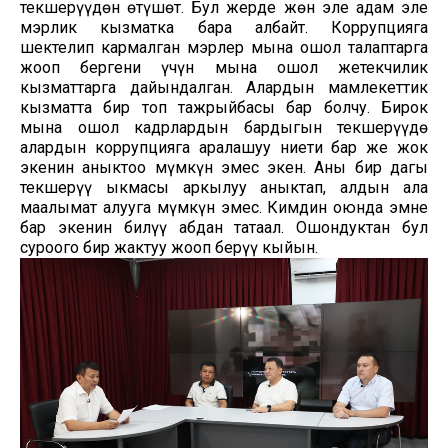
текшерүүдөн өтүшөт. Бул жерде жөн эле адам эле
мэрлик кызматка бара албайт. Коррупцияга
шектелип кармалган мэрлер мына ошол талаптарга
жооп бергени үчүн мына ошол жетекчилик
кызматтарга дайындалган. Алардын мамлекеттик
кызматта бир топ тажрыйбасы бар болчу. Бирок
мына ошол кадрлардын бардыгын текшерүүдө
алардын коррупцияга аралашуу ниети бар же жок
экенин аныктоо мүмкүн эмес экен. Аны бир дагы
текшерүү ыкмасы аркылуу аныктап, алдын ала
маалымат алууга мүмкүн эмес. Кимдин оюнда эмне
бар экенин билүү абдан татаал. Ошондуктан бул
суроого бир жактуу жооп берүү кыйын.