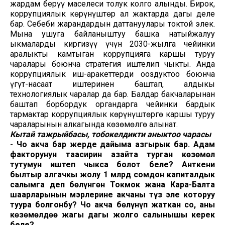
жардам берүү маселеси толук колго алынды. Бирок,
коррупциялык көрүнүштөр ал жактарда дагы деле
бар. Себеби жарандардын даттануулары токтой элек.
Мына ушуга байланыштуу башка натыйжалуу
ыкмаларды киргизүү үчүн 2030-жылга чейинки
аралыкты камтыган коррупцияга каршы туруу
чаралары боюнча стратегия иштелип чыкты. Анда
коррупциялык иш-аракеттерди ооздуктоо боюнча
үгүт-насаат иштеринен баштап, алдыңкы
технологиялык чаралар да бар. Балдар бакчаларынан
баштап борбордук органдарга чейинки бардык
тармактар коррупциялык көрүнүштөргө каршы туруу
чараларынын алкагында көзөмөлгө алынат.
Кытай тажрыйбасы, тобокелдикти аныктоо чарасы
-
Чоң акча бар жерде дайыма азгырык бар. Адам
факторунун таасирин азайта турган көзөмөл
тутумун иштеп чыкса болот беле? Анткени
былтыр алгачкы жолу 1 млрд сомдон капиталдык
салымга деп бөлүнгөн Токмок жана Кара-Балта
шаарларынын мэрлерине акчаны түз эле которуу
туура болгонбу? Чоң акча бөлүнүп жаткан соң, аны
көзөмөлдөө жагы дагы жолго салынышы керек
беле?