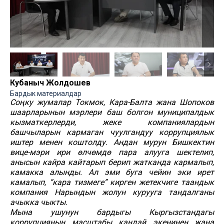
Кубаныч Жолдошев
Бардык материалдар
Соңку жумалар Токмок, Кара-Балта жана Шопоков
шаарларынын мэрлери баш болгон муниципалдык
кызматкерлерди, жеке компаниялардын
башчыларын кармаган чуулгандуу коррупциялык
иштер менен коштолду. Андан мурун Бишкектин
вице-мэри ири өлчөмдө пара алууга шектелип,
анысын кайра кайтарып берип жатканда кармалып,
камакка алынды. Ал эми буга чейин эки ирет
камалып, “кара тизмеге” кирген жетекчиге таандык
компания Нарындын жолун курууга тандалганы
ачыкка чыкты.
Мына ушунун бардыгы Кыргызстандагы
коррупциянын масштабы кандай экенинен жана