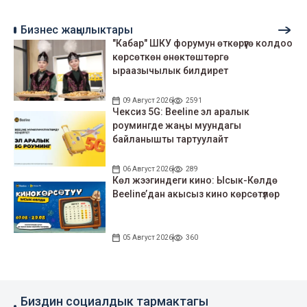
Бизнес жаңылыктары
"Кабар" ШКУ форумун өткөрүүгө колдоо
көрсөткөн өнөктөштөргө
ыраазычылык билдирет
09 Август 2026
2591
Чексиз 5G: Beeline эл аралык
роумингде жаңы муундагы
байланышты тартуулайт
06 Август 2026
289
Көл жээгиндеги кино: Ысык-Көлдө
Beeline’дан акысыз кино көрсөтүлөр
05 Август 2026
360
Биздин социалдык тармактагы