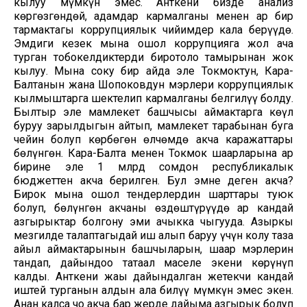
кылуу мүмкүн эмес. Анткени бизде анализ
көргөзгөндөй, адамдар кармалганы менен ар бир
тармактагы коррупциялык чийимдер кала берүүдө.
Эмдиги кезек мына ошол коррупцияга жол ача
турган тобокелдиктерди биротоло тамырынан жок
кылуу. Мына соңку бир айда эле Токмоктун, Кара-
Балтанын жана Шопоковдун мэрлери коррупциялык
кылмыштарга шектелип кармалганы белгилүү болду.
Былтыр эле мамлекет башчысы аймактарга көңүл
буруу зарылдыгын айтып, мамлекет тарабынан буга
чейин болуп көрбөгөн өлчөмдө акча каражаттары
бөлүнгөн. Кара-Балта менен Токмок шаарларына ар
бирине эле 1 млрд сомдон республикалык
бюджеттен акча берилген. Бул эмне деген акча?
Бирок мына ошол тендерлердин шарттары туюк
болуп, бөлүнгөн акчаны өздөштүрүүдө ар кандай
азгырыктар болгону эми ачыкка чыгууда. Азыркы
мезгилде талаптагыдай иш алып баруу үчүн колу таза
айыл аймактарынын башчыларын, шаар мэрлерин
тандап, дайындоо татаал маселе экени көрүнүп
калды. Анткени жаңы дайындалган жетекчи кандай
иштей турганын алдын ала билүү мүмкүн эмес экен.
Анан калса чоң акча бар жерде дайыма азгырык болуп