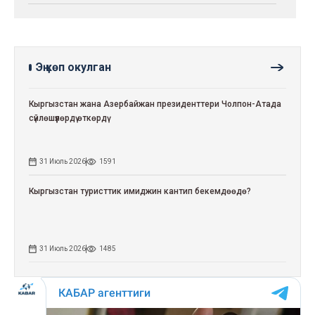
Эң көп окулган
Кыргызстан жана Азербайжан президенттери Чолпон-Атада
сүйлөшүүлөрдү өткөрдү
31 Июль 2026
1591
Кыргызстан туристтик имиджин кантип бекемдөөдө?
31 Июль 2026
1485