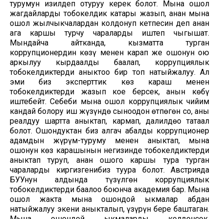
турумун изилдеп отуруу керек болот. Мына ошол
жагдайларды тобокелдик катары жазып, анан мына
ошол жылчыкчалардан колдонуп кетпесин деп анан
ага каршы турчу чараларды иштеп чыгышат.
Мындайча айтканда, кызматта турган
коррупционердин көзү менен карап же ошонун ою
аркылуу кырдаалды баалап, коррупциялык
тобокелдиктерди аныктоо бир топ натыйжалуу. Ал
эми биз эксперттик көз караш менен
тобокелдиктерди жазып кое берсек, анын көбү
иштебейт. Себеби мына ошол коррупциялык чийим
кандай болору иш жүзүндө сыноодон өтпөгөн соң, аны
реалдуу шартта аныктап, кармап, далилдөо татаал
болот. Ошондуктан биз алгач абалды коррупционер
адамдын жүрүм-туруму менен аныктап, мына
ошонун көз карашынын негизинде тобокелдиктерди
аныктап туруп, анан ошого каршы тура турган
чараларды киргизгенибиз туура болот. Австрияда
БУУнун алдында түзүлгөн коррупциялык
тобокелдиктерди баалоо боюнча академия бар. Мына
ошол жакта мына ошондой ыкмалар абдан
натыйжалуу экени аныкталып, үзүрүн бере баштаган.
Мына ошондой ыкмаларды колдонсок,