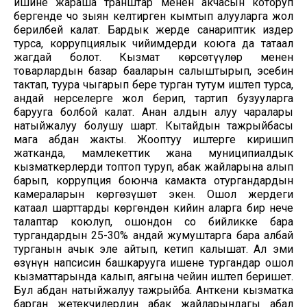
ишине жараша транштар менен акчасын которуп
бергенде чоң зыян келтирген кымтып алууларга жол
берилбей калат. Бардык жерде санариптик издер
турса, коррупциялык чийимдерди коюга да татаал
жагдай болот. Кызмат көрсөтүүлөр менен
товарлардын базар бааларын салыштырып, эсебин
тактап, туура чыгарып бере турган тутум иштеп турса,
андай нерселерге жол берип, тартип бузууларга
барууга болбой калат. Анан алдын алуу чаралары
натыйжалуу болушу шарт. Кытайдын тажрыйбасы
мага абдан жакты. Жооптуу иштерге киришип
жатканда, мамлекеттик жана муниципиалдык
кызматкерлерди топтоп туруп, абак жайларына алып
барып, коррупция боюнча камакта отургандардын
камераларын көргөзүшөт экен. Ошол жердеги
катаал шарттарды көргөндөн кийин аларга бир нече
талаптар коюлуп, ошондон соң бийликке бара
тургандардын 25-30% андай жумуштарга бара албай
турганын ачык эле айтып, кетип калышат. Ал эми
өзүнүн напсисин башкарууга ишене тургандар ошол
кызматтарында калып, аягына чейин иштеп беришет.
Бул абдан натыйжалуу тажрыйба. Анткени кызматка
барган жетекчилердин абак жайларындагы абал