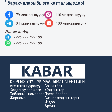
баракчаларыбызга катталыңыздар!
79 миң жазылуучу
110 миң жазылуучу
0.1 миң жазылуучу
100 миң жазылуучу
Элдик кабар
+996 777 1937 00
+996 777 1937 00
Агенттик тууралуу
Башкы бет
Колдонуу эрежеси
Жаңылыктар
Байланыш номерлер
Пресс-борбор
Жарнама
Бизнес жаңылыктары
Издөө
Архив