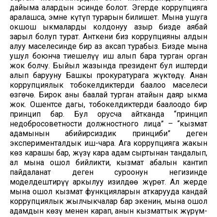
дайыма алардын эсинде болот. Эгерде коррупцияга
аралашса, эмне күтүп турарын билишет. Мына ушуга
окшош ыкмаларды колдонуу азыр бизде аябай
зарыл болуп турат. Анткени биз коррупцияны алдын
алуу маселесинде бир аз аксап турабыз. Бизде мына
ушул боюнча тиешелүү иш алып бара турган орган
жок болчу. Быйыл жазында президент бул иштерди
алып барууну Башкы прокуратурага жүктөдү. Анан
коррупциялык тобокелдиктерди баалоо маселеси
өзгөчө. Бирок аны баалай турган атайын даяр ыкма
жок. Ошентсе дагы, тобокелдиктерди баалоодо бир
принцип бар. Бул орусча айтканда “принцип
недобросоветности должностного лица” – “кызмат
адамынын абийирсиздик принциби” деген
эксперименталдык иш-чара. Ага коррупцияга жакын
көз карашы бар, жүзү кара адам сыртынан тандалып,
ал мына ошол бийликти, кызмат абалын кантип
пайдаланат деген суроонун негизинде
моделдештирүү аркылуу изилдөө жүрөт. Ал жерде
мына ошол кызмат функцияларын аткарууда кандай
коррупциялык жылчыкчалар бар экенин, мына ошол
адамдын көзү менен карап, анын кызматтык жүрүм-