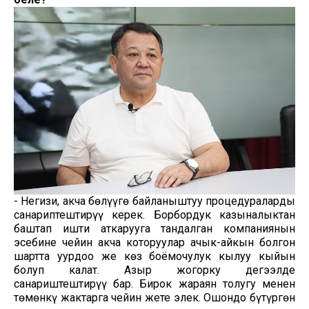
- Негизи, акча бөлүүгө байланыштуу процедураларды
санариптештирүү керек. Борбордук казыналыктан
баштап ишти аткарууга тандалган компаниянын
эсебине чейин акча которуулар ачык-айкын болгон
шартта уурдоо же көз боёмочулук кылуу кыйын
болуп калат. Азыр жогорку деңгээлде
санариштештирүү бар. Бирок жараян толугу менен
төмөнкү жактарга чейин жете элек. Ошондо бүтүргөн