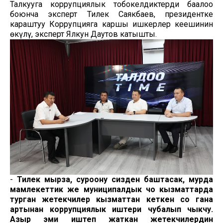
Талкууга коррупциялык тобокелдиктерди баалоо
боюнча эксперт Тилек Саякбаев, президентке
караштуу Коррупцияга каршы ишкерлер кеңешинин
өкүлү, эксперт Ялкун Даутов катышты.
-
Тилек мырза, суроону сизден баштасак, мурда
мамлекеттик же муниципалдык чоң кызматтарда
турган жетекчилер кызматтан кеткен соң гана
артынан коррупциялык иштери чубалып чыкчу.
Азыр эми иштеп жаткан жетекчилердин