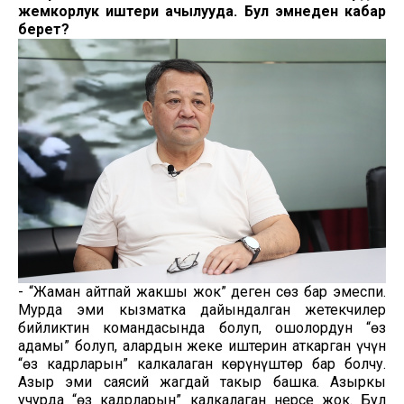
жемкорлук иштери ачылууда. Бул эмнеден кабар
берет?
- “Жаман айтпай жакшы жок” деген сөз бар эмеспи.
Мурда эми кызматка дайындалган жетекчилер
бийликтин командасында болуп, ошолордун “өз
адамы” болуп, алардын жеке иштерин аткарган үчүн
“өз кадрларын” калкалаган көрүнүштөр бар болчу.
Азыр эми саясий жагдай такыр башка. Азыркы
учурда “өз кадрларын” калкалаган нерсе жок. Бул