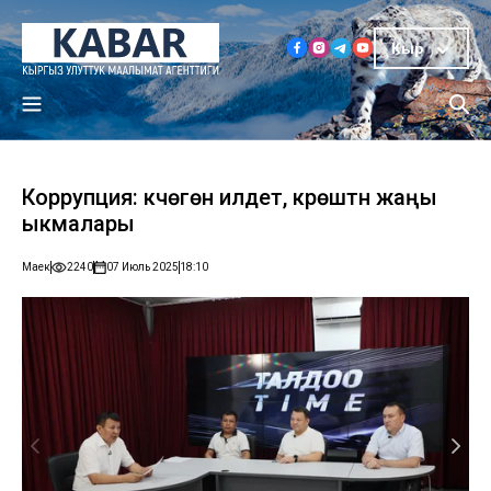
Кыр
Коррупция: күчөгөн илдет, күрөштүн жаңы
ыкмалары
Маек
2240
07 Июль 2025
18:10