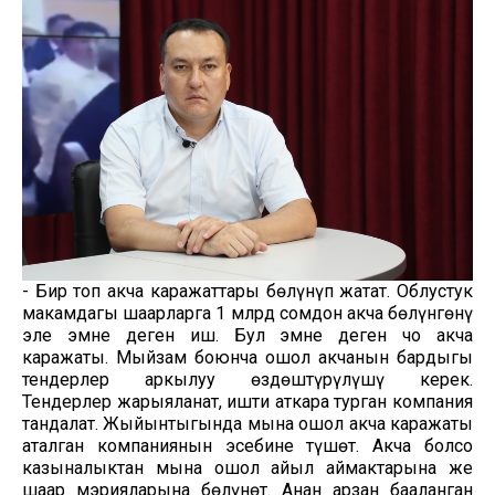
- Бир топ акча каражаттары бөлүнүп жатат. Облустук
макамдагы шаарларга 1 млрд сомдон акча бөлүнгөнү
эле эмне деген иш. Бул эмне деген чоң акча
каражаты. Мыйзам боюнча ошол акчанын бардыгы
тендерлер аркылуу өздөштүрүлүшү керек.
Тендерлер жарыяланат, ишти аткара турган компания
тандалат. Жыйынтыгында мына ошол акча каражаты
аталган компаниянын эсебине түшөт. Акча болсо
казыналыктан мына ошол айыл аймактарына же
шаар мэрияларына бөлүнөт. Анан арзан бааланган