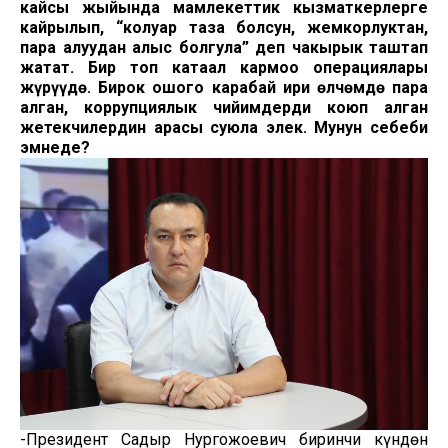
кайсы жыйында мамлекеттик кызматкерлерге
кайрылып, “колуңар таза болсун, жемкорлуктан,
пара алуудан алыс болгула” деп чакырык таштап
жатат. Бир топ катаал кармоо операциялары
жүрүүдө. Бирок ошого карабай ири өлчөмдө пара
алган, коррупциялык чийимдерди коюп алган
жетекчилердин арасы суюла элек. Мунун себеби
эмнеде?
-Президент Садыр Нургожоевич биринчи күндөн