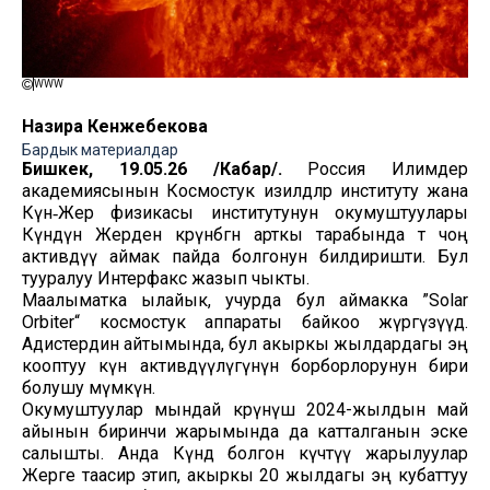
WWW
Назира Кенжебекова
Бардык материалдар
Бишкек, 19.05.26 /Кабар/.
Россия Илимдер
академиясынын Космостук изилдөөлөр институту жана
Күн‑Жер физикасы институтунун окумуштуулары
Күндүн Жерден көрүнбөгөн арткы тарабында өтө чоң
активдүү аймак пайда болгонун билдиришти. Бул
тууралуу Интерфакс жазып чыкты.
Маалыматка ылайык, учурда бул аймакка ”Solar
Orbiter“ космостук аппараты байкоо жүргүзүүдө.
Адистердин айтымында, бул акыркы жылдардагы эң
кооптуу күн активдүүлүгүнүн борборлорунун бири
болушу мүмкүн.
Окумуштуулар мындай көрүнүш 2024-жылдын май
айынын биринчи жарымында да катталганын эске
салышты. Анда Күндө болгон күчтүү жарылуулар
Жерге таасир этип, акыркы 20 жылдагы эң кубаттуу