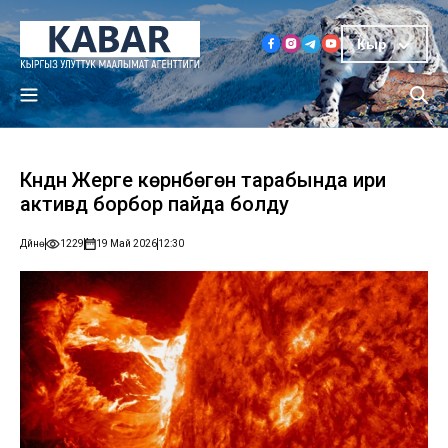
Кыр
Күндүн Жерге көрүнбөгөн тарабында ири
активдүү борбор пайда болду
Дүйнө
1229
19 Май 2026
12:30