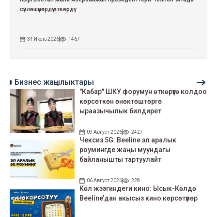
сүйлөшүүлөрдү өткөрдү
31 Июль 2026
1467
Бизнес жаңылыктары
"Кабар" ШКУ форумун өткөрүүгө колдоо
көрсөткөн өнөктөштөргө
ыраазычылык билдирет
09 Август 2026
2427
Чексиз 5G: Beeline эл аралык
роумингде жаңы муундагы
байланышты тартуулайт
06 Август 2026
228
Көл жээгиндеги кино: Ысык-Көлдө
Beeline’дан акысыз кино көрсөтүлөр