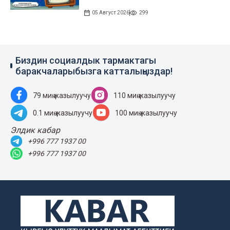
05 Август 2026
299
Биздин социалдык тармактагы
баракчаларыбызга катталыңыздар!
79 миң жазылуучу
110 миң жазылуучу
0.1 миң жазылуучу
100 миң жазылуучу
Элдик кабар
+996 777 1937 00
+996 777 1937 00