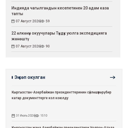
Индияда чагылгандын кесепетинен 20 адам каза
тапты
07 Август 2026
59
22 өлкөнүн окуучулары Түндүк уюлга экспедицияга
жөнөштү
07 Август 2026
90
Эң көп окулган
Кыргызстан-Азербайжан президенттеринин сүйлөшүүлөрү: бир
катар документтерге кол коюлду
31 Июль 2026
1510
Кыргызстан жана Азербайжан президенттери Чолпон-Атада