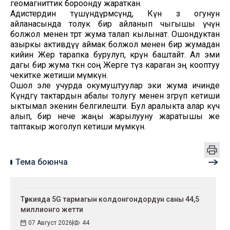
геомагниттик бороонду жараткан.
Адистердин түшүндүрмөсүндө, Күн өз огунун
айланасында толук бир айланып чыгышы үчүн
болжол менен төрт жума талап кылынат. Ошондуктан
азыркы активдүү аймак болжол менен бир жумадан
кийин Жер тарапка бурулуп, көрүнө баштайт. Ал эми
дагы бир жума өткөн соң Жерге түз караган эң кооптуу
чекитке жетиши мүмкүн.
Ошол эле учурда окумуштуулар эки жума ичинде
Күндөгү тактардын абалы толугу менен өзгөрүп кетиши
ыктымал экенин белгилешти. Бул аралыкта алар күч
алып, бир нече жаңы жарылууну жаратышы же
таптакыр жоголуп кетиши мүмкүн.
Тема боюнча
Түркияда 5G тармагын колдонгондордун саны 44,5
миллионго жетти
07 Август 2026
44