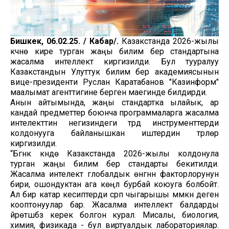
Бишкек, 06.02.25. / Кабар/.
Казакстанда 2026-жылы
күчүнө кире турган жаңы билим берүү стандартына
жасалма интеллект киргизилди. Бул тууралуу
Казакстандын Улуттук билим берүү академиясынын
вице-президенти Руслан Каратабанов "Казинформ"
маалымат агенттигине берген маегинде билдирди.
Анын айтымында, жаңы стандартка ылайык, ар
кандай предметтер боюнча программаларга жасалма
интелекттин негизиндеги түрдүү инструменттерди
колдонууга байланышкан иштердин түрлөрү
киргизилди.
“Бүгүнкү күндө Казакстанда 2026-жылы колдонула
турган жаңы билим берүү стандарты бекитилди.
Жасалма интелект глобалдык өнүгүүнүн факторлорунун
бири, ошондуктан ага көңүл бурбай коюуга болбойт.
Ал бир катар кесиптерди сүрүп чыгарышы мүмкүн деген
кооптонуулар бар. Жасалма интеллект балдарды
үйрөтүшүбүз керек болгон курал. Мисалы, биология,
химия, физикада - бул виртуалдык лабораториялар.