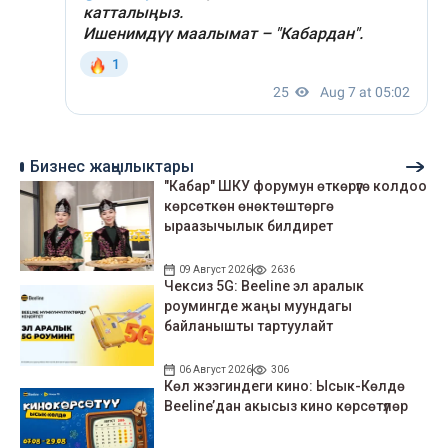
Бизнес жаңылыктары
"Кабар" ШКУ форумун өткөрүүгө колдоо
көрсөткөн өнөктөштөргө
ыраазычылык билдирет
09 Август 2026
2636
Чексиз 5G: Beeline эл аралык
роумингде жаңы муундагы
байланышты тартуулайт
06 Август 2026
306
Көл жээгиндеги кино: Ысык-Көлдө
Beeline’дан акысыз кино көрсөтүлөр