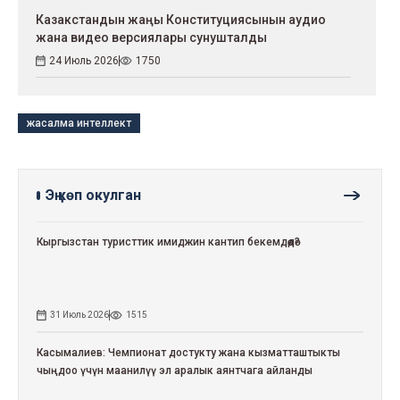
Казакстандын жаңы Конституциясынын аудио
жана видео версиялары сунушталды
24 Июль 2026
1750
жасалма интеллект
Эң көп окулган
Кыргызстан туристтик имиджин кантип бекемдөөдө?
31 Июль 2026
1515
Касымалиев: Чемпионат достукту жана кызматташтыкты
чыңдоо үчүн маанилүү эл аралык аянтчага айланды