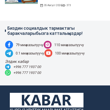
05 Август 2026
373
Биздин социалдык тармактагы
баракчаларыбызга катталыңыздар!
79 миң жазылуучу
110 миң жазылуучу
0.1 миң жазылуучу
100 миң жазылуучу
Элдик кабар
+996 777 1937 00
+996 777 1937 00