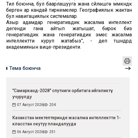
Тил боюнча, бул баарлашууга жана сүйлөшүүгө мүмкүндүк
берген ар кандай тиркемелер. Географиялык жактан
бул навигациялык системалар.
Азыр адамдар генеративдик жасалма интеллект
дегенди гана айтып жатышат, бирок биз
генеративдик жана генеративдик эмес жасалма
интеллектти куруп жатабыз”, - деп түшүндүрдү
академиянын вице-президенти.
Тема боюнча
"Самарканд-2028" спутниги орбитага ийгиликтүү
учурулду
07 Август 2026
204
Казакстан мектептеринде жасалма интеллектти 1-
класстан окутуу пландалууда
06 Август 2026
251