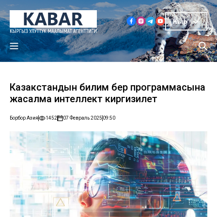
Кыр
Казакстандын билим берүү программасына
жасалма интеллект киргизилет
Борбор Азия
1452
07 Февраль 2025
09:50