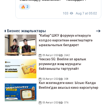
Бизнес жаңылыктары
"Кабар" ШКУ форумун өткөрүүгө
колдоо көрсөткөн өнөктөштөргө
ыраазычылык билдирет
09 Август 2026
2642
Чексиз 5G: Beeline эл аралык
роумингде жаңы муундагы
байланышты тартуулайт
06 Август 2026
308
Көл жээгиндеги кино: Ысык-Көлдө
Beeline’дан акысыз кино көрсөтүлөр
05 Август 2026
376