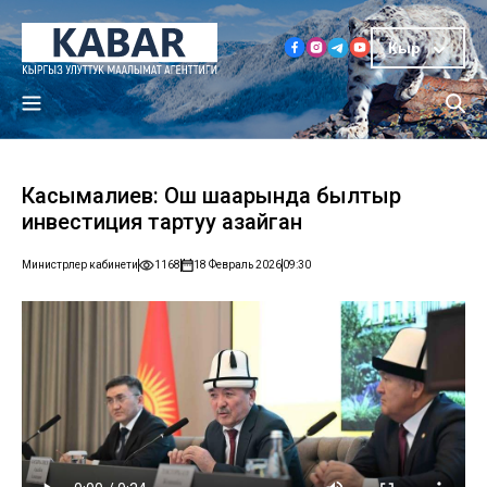
Кыр
Касымалиев: Ош шаарында былтыр
инвестиция тартуу азайган
Министрлер кабинети
1168
18 Февраль 2026
09:30