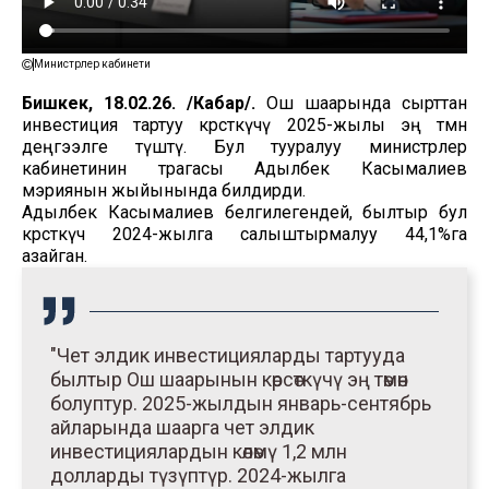
Министрлер кабинети
Бишкек, 18.02.26. /Кабар/.
Ош шаарында сырттан
инвестиция тартуу көрсөткүчү 2025-жылы эң төмөн
деңгээлге түштү. Бул тууралуу министрлер
кабинетинин төрагасы Адылбек Касымалиев
мэриянын жыйынында билдирди.
Адылбек Касымалиев белгилегендей, былтыр бул
көрсөткүч 2024-жылга салыштырмалуу 44,1%га
азайган.
"Чет элдик инвестицияларды тартууда
былтыр Ош шаарынын көрсөткүчү эң төмөн
болуптур. 2025-жылдын январь-сентябрь
айларында шаарга чет элдик
инвестициялардын көлөмү 1,2 млн
долларды түзүптүр. 2024-жылга