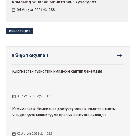
камсыздоо жана мониторинг күчөтүлөт
04 Август 2026
988
инвестиция
Эң көп окулган
Кыргызстан туристтик имиджин кантип бекемдөөдө?
31 Июль 2026
1517
Касымалиев: Чемпионат достукту жана кызматташтыкты
чыңдоо үчүн маанилүү эл аралык аянтчага айланды
02 Август 2026
1252