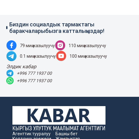
Биздин социалдык тармактагы
баракчаларыбызга катталыңыздар!
79 миң жазылуучу
110 миң жазылуучу
0.1 миң жазылуучу
100 миң жазылуучу
Элдик кабар
+996 777 1937 00
+996 777 1937 00
Агенттик тууралуу
Башкы бет
Колдонуу эрежеси
Жаңылыктар