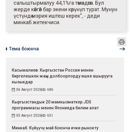
салыштырмалуу 44,1%га төмөндөгөн. Бул
жерде көйгөй бар экени көрүнүп турат. Мунун
үстүндө мэрия иштеш керек", - деди
минкаб жетекчиси.
Тема боюнча
Касымалиев: Кыргызстан Россия менен
биргелешкен жаңы долбоорлорду ишке ашырууга
кызыкдар
06 Август 2026
686
Кыргызстандык 20 мамкызматкер JDS
программасы менен Японияда билим алат
05 Август 2026
651
Минкаб: Күйүүчү май боюнча ички рынокту