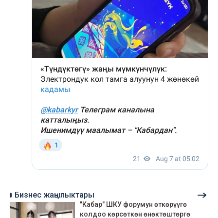
Бизнес жаңылыктары
"Кабар" ШКУ форумун өткөрүүгө
колдоо көрсөткөн өнөктөштөргө