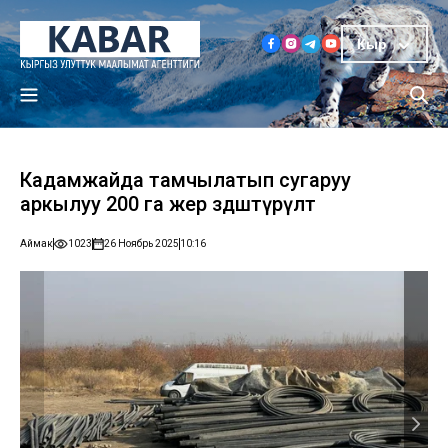
Кыр
Кадамжайда тамчылатып сугаруу
аркылуу 200 га жер өздөштүрүлөт
Аймак
1023
26 Ноябрь 2025
10:16