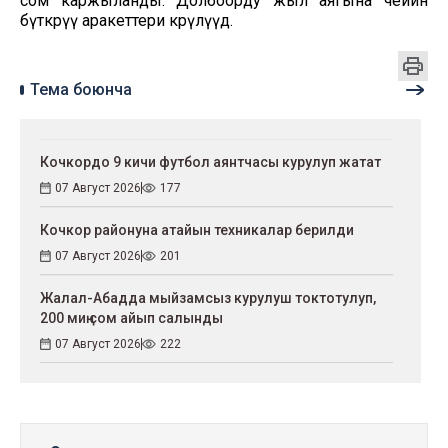
сом каржыланды. Долбоорду жыл аягына чейин
бүткөрүү аракеттери көрүлүүдө.
Тема боюнча
Кочкордо 9 кичи футбол аянтчасы курулуп жатат
07 Август 2026
177
Кочкор районуна атайын техникалар берилди
07 Август 2026
201
Жалал-Абадда мыйзамсыз курулуш токтотулуп,
200 миң сом айып салынды
07 Август 2026
222