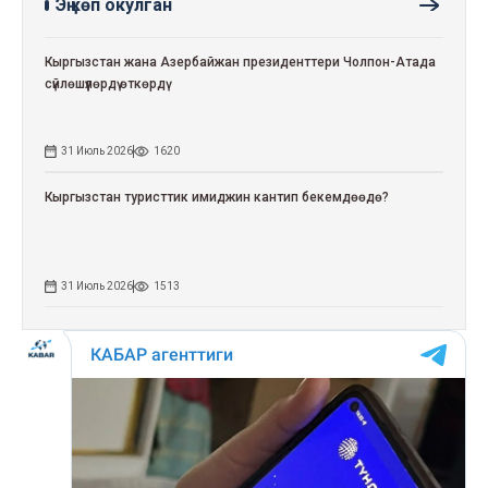
Эң көп окулган
Кыргызстан жана Азербайжан президенттери Чолпон-Атада
сүйлөшүүлөрдү өткөрдү
31 Июль 2026
1620
Кыргызстан туристтик имиджин кантип бекемдөөдө?
31 Июль 2026
1513