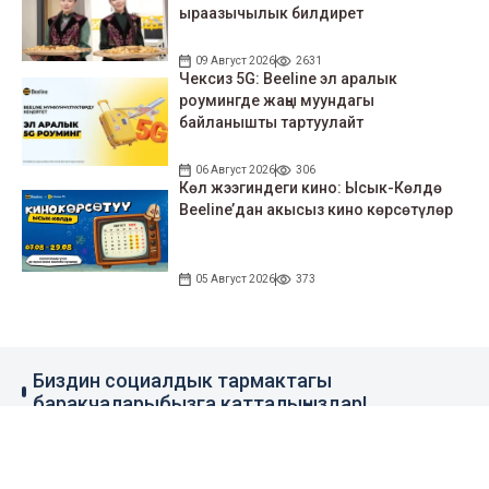
ыраазычылык билдирет
09 Август 2026
2631
Чексиз 5G: Beeline эл аралык
роумингде жаңы муундагы
байланышты тартуулайт
06 Август 2026
306
Көл жээгиндеги кино: Ысык-Көлдө
Beeline’дан акысыз кино көрсөтүлөр
05 Август 2026
373
Биздин социалдык тармактагы
баракчаларыбызга катталыңыздар!
79 миң жазылуучу
110 миң жазылуучу