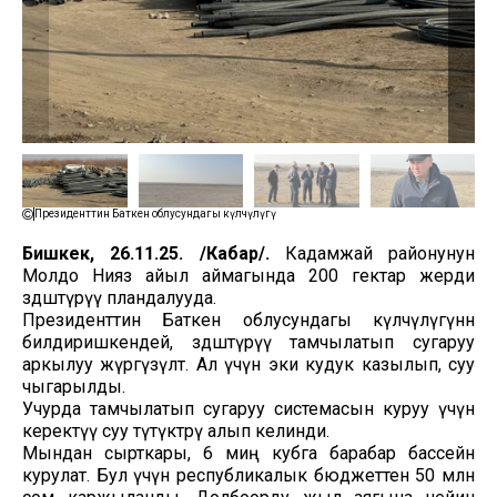
Президенттин Баткен облусундагы өкүлчүлүгү
Бишкек, 26.11.25. /Кабар/.
Кадамжай районунун
Молдо Нияз айыл аймагында 200 гектар жерди
өздөштүрүү пландалууда.
Президенттин Баткен облусундагы өкүлчүлүгүнөн
билдиришкендей, өздөштүрүү тамчылатып сугаруу
аркылуу жүргүзүлөт. Ал үчүн эки кудук казылып, суу
чыгарылды.
Учурда тамчылатып сугаруу системасын куруу үчүн
керектүү суу түтүктөрү алып келинди.
Мындан сырткары, 6 миң кубга барабар бассейн
курулат. Бул үчүн республикалык бюджеттен 50 млн